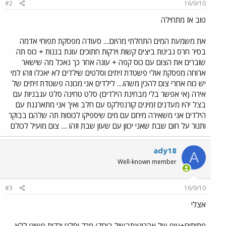
#2
16/9/10
טוב אז מתחילה
את משמעת המים התחלתי מהיום.... סעודה מפסקת תפוחי אדמה
בסיר חרס גבינות ביצים קשות וירקות חתוכים עוגת בננות + כוס תה
שוברים את הצום עם כוס קפה + עוגה אחר כך נאכל מה שישאר
ארוחה מפסקת אולי פשטדת זיתים וסלטים שילדים לא יאכלו וזהו למי
יש כוח אחרי צום להכין משהו.... לילדים אני מכונה פשטדת זיתים של
אירה (אי אפשר בלי מבחינת הילדים) סלט טחינה סלט עגבניות עם
בצל יהיו מעדנים זמינים קורנפלקס עם חלב ואיך אני מתארגנת עם
הילדים אני משאירה מיחם עם מים שיספיקו לכוסות תה שלהם בבוקר
ותנור על חום שבת שאני יכוון עם שעון שבת וזהו .... צום מועיל לכולם
ady18
A
Well-known member
#3
16/9/10
אצלי
פתיתים+עוף של אהרוני(תבשיל ביחד) מרק וסלט ירקות פשוט ללא