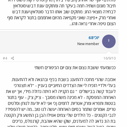
תיבול מוגזם ושתיה חמה בעיקר תה ומתוקים עוגת דבש\סוטלאץ
לבחירה מוצאי החג: מתוקים שוב אותו הדבר סוטלאץ\עוגת דבש
ואחרי מרק +פיצה שאני מקפיאה מהיום ואחממם בתנור לקראת סוף
הצום טיפה אחרי נראה וזהו...
יוכי68
י
New member
#4
16/9/10
ככשמעתי ששבת נצום את צום יום הכיפורים חשתי
אכזבה שהרי מחכה להתענג בשבת בכיף ובהנאה ולא להתענות.
בעלי וילדיי הזכירו לי את הצדדים החיוביים בעניין - "לא תצטרכי
לעבוד קשה בבישולים
" גם הקנייה לא היתה גדולה מידי, אך יש את
הארוחה המפסקת - לא מכינה משהו מסובך - צ'יק צ'ק - עוף בתנור
בטטות ותפו"א ומרק אטריות. לחמים (כי אני לא יודעת לנוח) וסלטים
טריים. אומרים שתמר בסיום הארוחה יעשה לנו טוב...מה יש להפסיד?
לגבי הקטנים - כל הילדים שלי צמים אפילו הבן בן התשע ורק הקטנה
בת ה3 נדאג לה למעדנים, שוקו שהיא אוהבת, קורנפלס, כריכים