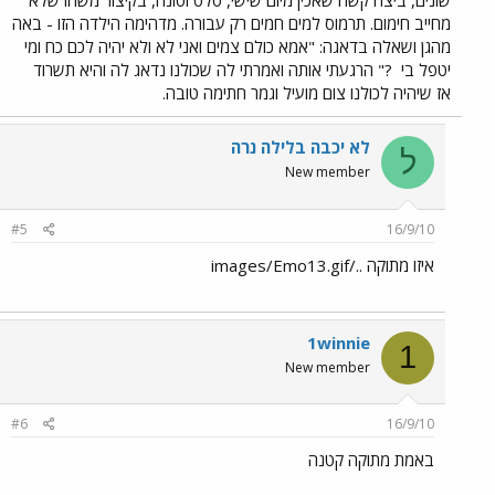
שונים, ביצה קשה שאכין מיום שישי, סלט וטונה, בקיצור משהו שלא
מחייב חימום. תרמוס למים חמים רק עבורה. מדהימה הילדה הזו - באה
מהגן ושאלה בדאגה: "אמא כולם צמים ואני לא ולא יהיה לכם כח ומי
יטפל בי
?" הרגעתי אותה ואמרתי לה שכולנו נדאג לה והיא תשרוד
אז שיהיה לכולנו צום מועיל וגמר חתימה טובה.
לא יכבה בלילה נרה
ל
New member
#5
16/9/10
איזו מתוקה ../images/Emo13.gif
1winnie
1
New member
#6
16/9/10
באמת מתוקה קטנה