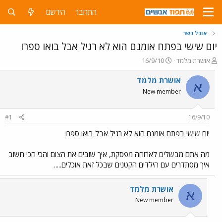
התחבר
הירשם
אוכל כשר
יום שישי בפתח אומנם הוא לא רגיל אבל בואו ספרו
פ
פ
אושרת מלמד
16/9/10
ו
ו
ת
ר
אושרת מלמד
א
ח
ס
New member
ה
ם
נ
ב
ו
ת
#1
16/9/10
ש
א
א
ר
יום שישי בפתח אומנם הוא לא רגיל אבל בואו ספרו
י
ך
מה אתם מבשלים לארוחה מפסקת, איך שובים את הצום והכי הכי חשוב
איך מסתדרים עם הילדים הקטנים שבכל זאת אוכלים.....
אושרת מלמד
א
New member