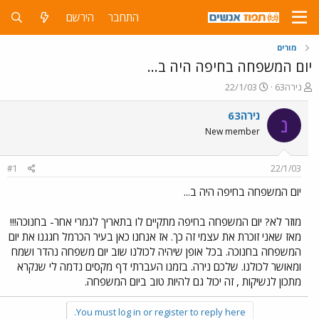
התחבר
הירשם
מורים
יום המשפחה בחיפה היה ב...
פ
פ
נירה63
22/1/03
ו
ו
ת
ר
נירה63
נ
ח
ס
New member
ה
ם
נ
ב
ו
ת
#1
22/1/03
ש
א
א
ר
יום המשפחה בחיפה היה ב...
י
ך
מוזר לא? יום המשפחה בחיפה מתקיים לו בתאריך לגמרי אחר- בחנוכה!!!
מאז שאני זוכרת את עצמי זה כך. אז אנחנו כאן בעיר הכרמל חגגנו את יום
המשפחה בחנוכה. בכל אופן שיהיה לכולנו שוב יום משפחה נהדר ושמח
ומאושר לכולנו. שלכם נירה. בזמנו העברתי דף מקסים נדמה לי שנקרא
מתכון לנשיקות , זה יכול גם להיות טוב ביום המשפחה.
You must log in or register to reply here.