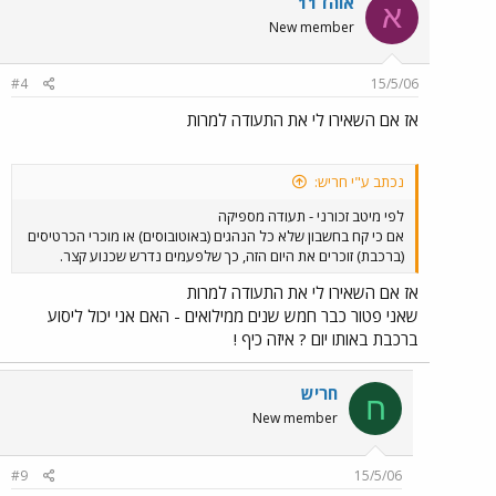
אוהד11
א
New member
#4
15/5/06
אז אם השאירו לי את התעודה למרות
נכתב ע"י חריש:
לפי מיטב זכורני - תעודה מספיקה
אם כי קח בחשבון שלא כל הנהגים (באוטובוסים) או מוכרי הכרטיסים
(ברכבת) זוכרים את היום הזה, כך שלפעמים נדרש שכנוע קצר.
אז אם השאירו לי את התעודה למרות
שאני פטור כבר חמש שנים ממילואים - האם אני יכול ליסוע
ברכבת באותו יום ? איזה כיף !
חריש
ח
New member
#9
15/5/06