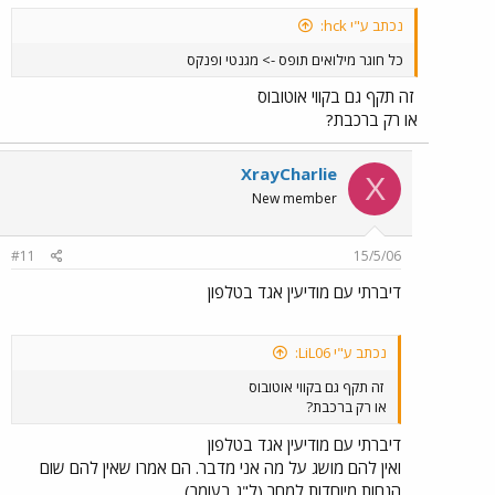
נכתב ע"י hck:
כל חוגר מילואים תופס -> מגנטי ופנקס
זה תקף גם בקווי אוטובוס
או רק ברכבת?
XrayCharlie
X
New member
#11
15/5/06
דיברתי עם מודיעין אגד בטלפון
נכתב ע"י LiL06:
זה תקף גם בקווי אוטובוס
או רק ברכבת?
דיברתי עם מודיעין אגד בטלפון
ואין להם מושג על מה אני מדבר. הם אמרו שאין להם שום
הנחות מיוחדות למחר (ל"ג בעומר).