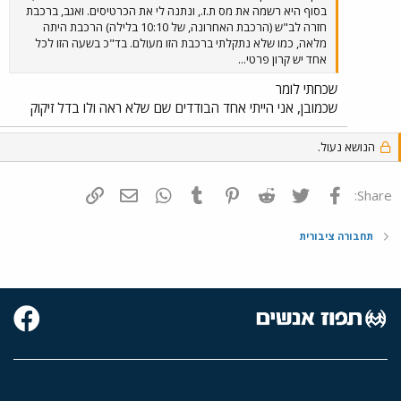
בסוף היא רשמה את מס ת.ז., ונתנה לי את הכרטיסים. ואגב, ברכבת
חזרה לב"ש (הרכבת האחרונה, של 10:10 בלילה) הרכבת היתה
מלאה, כמו שלא נתקלתי ברכבת הזו מעולם. בד"כ בשעה הזו לכל
אחד יש קרון פרטי...
שכחתי לומר
שכמובן, אני הייתי אחד הבודדים שם שלא ראה ולו בדל זיקוק
הנושא נעול.
פייסבוק
Twitter
Reddit
Pinterest
Tumblr
WhatsApp
דואר אלקטרוני
הוסף קישור
Share:
תחבורה ציבורית