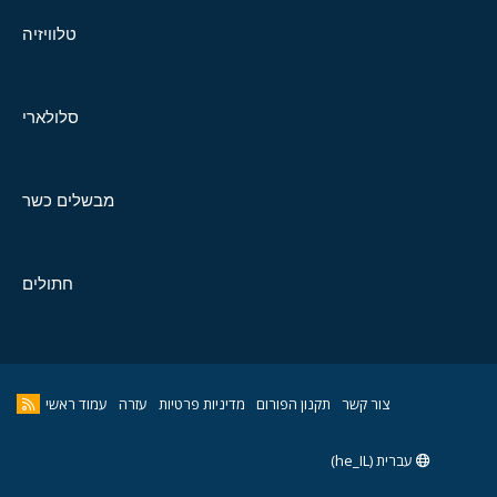
טלוויזיה
סלולארי
מבשלים כשר
חתולים
צור קשר
תקנון הפורום
מדיניות פרטיות
עזרה
עמוד ראשי
עברית (he_IL)