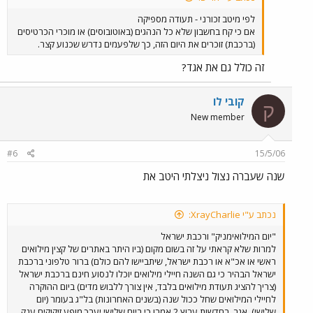
לפי מיטב זכורני - תעודה מספיקה
אם כי קח בחשבון שלא כל הנהגים (באוטובוסים) או מוכרי הכרטיסים
(ברכבת) זוכרים את היום הזה, כך שלפעמים נדרש שכנוע קצר.
זה כולל גם את אגד?
קובי לו
ק
New member
#6
15/5/06
שנה שעברה נצול ניצלתי היטב את
נכתב ע"י XrayCharlie:
"יום המילואימניק" ורכבת ישראל
למרות שלא קראתי על זה בשום מקום (ביו היתר באתרים של קצין מילואים
ראשי או אכ"א או רכבת ישראל, שיתביישו להם כולם) ברור טלפוני ברכבת
ישראל הבהיר כי גם השנה חיילי מילואים יוכלו לנסוע חינם ברכבת ישראל
(צריך להציג תעודת מילואים בלבד, אין צורך ללבוש מדים) ביום ההוקרה
לחיילי המילואים שחל ככול שנה (בשנים האחרונות) בל"ג בעומר (יום
שלישי). אגב, בחדשות ערוץ 2 אמרו כי ביום שלישי יערך מופע זיקוקים ענק