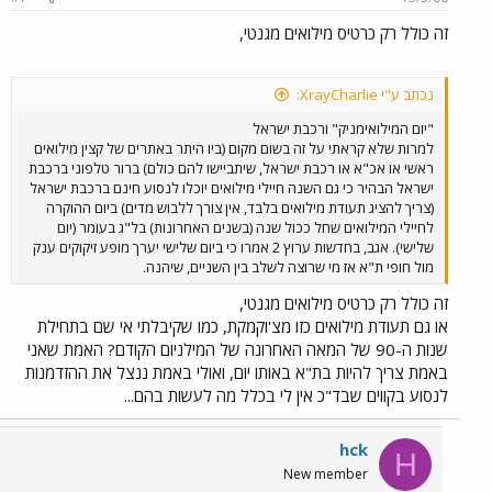
זה כולל רק כרטיס מילואים מגנטי,
נכתב ע"י XrayCharlie:
"יום המילואימניק" ורכבת ישראל
למרות שלא קראתי על זה בשום מקום (ביו היתר באתרים של קצין מילואים
ראשי או אכ"א או רכבת ישראל, שיתביישו להם כולם) ברור טלפוני ברכבת
ישראל הבהיר כי גם השנה חיילי מילואים יוכלו לנסוע חינם ברכבת ישראל
(צריך להציג תעודת מילואים בלבד, אין צורך ללבוש מדים) ביום ההוקרה
לחיילי המילואים שחל ככול שנה (בשנים האחרונות) בל"ג בעומר (יום
שלישי). אגב, בחדשות ערוץ 2 אמרו כי ביום שלישי יערך מופע זיקוקים ענק
מול חופי ת"א אז מי שרוצה לשלב בין השניים, שיהנה.
זה כולל רק כרטיס מילואים מגנטי,
או גם תעודת מילואים כזו מצ'וקמקת, כמו שקיבלתי אי שם בתחילת
שנות ה-90 של המאה האחרונה של המילניום הקודם? האמת שאני
באמת צריך להיות בת"א באותו יום, ואולי באמת ננצל את ההזדמנות
לנסוע בקווים שבד"כ אין לי בכלל מה לעשות בהם...
hck
H
New member