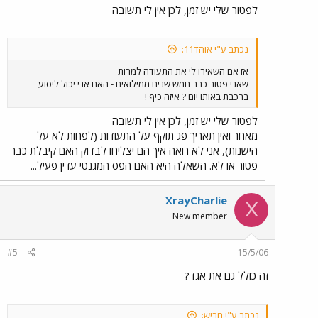
לפטור שלי יש זמן, לכן אין לי תשובה
נכתב ע"י אוהד11:
אז אם השאירו לי את התעודה למרות
שאני פטור כבר חמש שנים ממילואים - האם אני יכול ליסוע
ברכבת באותו יום ? איזה כיף !
לפטור שלי יש זמן, לכן אין לי תשובה
מאחר ואין תאריך פג תוקף על התעודות (לפחות לא על
הישנות), אני לא רואה איך הם יצליחו לבדוק האם קיבלת כבר
פטור או לא. השאלה היא האם הפס המגנטי עדין פעיל...
XrayCharlie
X
New member
#5
15/5/06
זה כולל גם את אגד?
נכתב ע"י חריש: