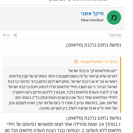
מייקל אשבי
מ
New member
#12
16/5/06
נסיעות בחינם ברכבת (מילואים.)
נכתב ע"י XrayCharlie:
"יום המילואימניק" ורכבת ישראל
למרות שלא קראתי על זה בשום מקום (ביו היתר באתרים של קצין מילואים
ראשי או אכ"א או רכבת ישראל, שיתביישו להם כולם) ברור טלפוני ברכבת
ישראל הבהיר כי גם השנה חיילי מילואים יוכלו לנסוע חינם ברכבת ישראל
(צריך להציג תעודת מילואים בלבד, אין צורך ללבוש מדים) ביום ההוקרה
לחיילי המילואים שחל ככול שנה (בשנים האחרונות) בל"ג בעומר (יום
שלישי). אגב, בחדשות ערוץ 2 אמרו כי ביום שלישי יערך מופע זיקוקים ענק
מול חופי ת"א אז מי שרוצה לשלב בין השניים, שיהנה.
נסיעות בחינם ברכבת (מילואים.)
1.במהלך 24 שעות מהלילה אחר חצות תתאפשר נסיעתם של חיילי
מילואים ללא תשלום. 2. הנסיעה כנגד הצגת תעודת מילואים מכל סוג