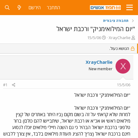
התחבר
הירשם
תחבורה ציבורית
"יום המילואימניק" ורכבת ישראל
פ
פ
15/5/06
XrayCharlie
ו
ו
ת
הנושא נעול.
ר
ח
ס
ה
ם
XrayCharlie
X
נ
ב
New member
ו
ת
ש
א
א
ר
#1
15/5/06
י
ך
"יום המילואימניק" ורכבת ישראל
"יום המילואימניק" ורכבת ישראל
למרות שלא קראתי על זה בשום מקום (ביו היתר באתרים של קצין
מילואים ראשי או אכ"א או רכבת ישראל, שיתביישו להם כולם) ברור
טלפוני ברכבת ישראל הבהיר כי גם השנה חיילי מילואים יוכלו לנסוע
חינם ברכבת ישראל (צריך להציג תעודת מילואים בלבד, אין צורך ללבוש