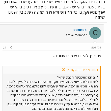
מדים) ביום ההוקרה לחיילי המילואים שחל ככול שנה (בשנים האחרונות)
בל"ג בעומר (יום שלישי). אגב, בחדשות ערוץ 2 אמרו כי ביום שלישי
יערך מופע זיקוקים ענק מול חופי ת"א אז מי שרוצה לשלב בין השניים,
שיהנה.
connex
C
Active member
#2
15/5/06
אני צריך להיות בשמ"פ באותו יום?
נכתב ע"י XrayCharlie:
"יום המילואימניק" ורכבת ישראל
למרות שלא קראתי על זה בשום מקום (ביו היתר באתרים של קצין מילואים
ראשי או אכ"א או רכבת ישראל, שיתביישו להם כולם) ברור טלפוני ברכבת
ישראל הבהיר כי גם השנה חיילי מילואים יוכלו לנסוע חינם ברכבת ישראל
(צריך להציג תעודת מילואים בלבד, אין צורך ללבוש מדים) ביום ההוקרה
לחיילי המילואים שחל ככול שנה (בשנים האחרונות) בל"ג בעומר (יום
שלישי). אגב, בחדשות ערוץ 2 אמרו כי ביום שלישי יערך מופע זיקוקים ענק
מול חופי ת"א אז מי שרוצה לשלב בין השניים, שיהנה.