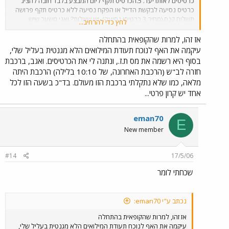
כרטיסים לאותו יעד. 5.הכרטיס תקף ליום המבצע בלבד חובה להציג
כרטיס נסיעה לבקשת הדייל או הפקח נסיעה ללא כרטיס תקף פרושה
תשלום קנס (מחיר 3 כרטיסי נסיעה). יש שאלות? ואני משער שיש
לחץ כדי להרחיב...
הרבה, נא להפנותם למרכז שרות לקוחות של ר"י טל 5770*
אז זהו, למרות שהקופאית בהתחלה
עיקמה את האף לנוכח תעודת המילואים הלא מגנטית בעליל שלי,
בסוף היא רשמה את מס ת.ז., ונתנה לי את הכרטיסים. ואגב, ברכבת
חזרה לב"ש (הרכבת האחרונה, של 10:10 בלילה) הרכבת היתה
מלאה, כמו שלא נתקלתי ברכבת הזו מעולם. בד"כ בשעה הזו לכל
אחד יש קרון פרטי...
eman70
E
New member
#14
17/5/06
שכחתי לומר
נכתב ע"י eman70:
אז זהו, למרות שהקופאית בהתחלה
עיקמה את האף לנוכח תעודת המילואים הלא מגנטית בעליל שלי,