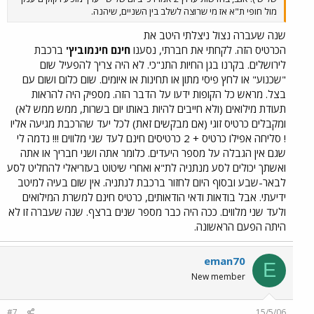
מול חופי ת"א אז מי שרוצה לשלב בין השניים, שיהנה.
שנה שעברה נצול ניצלתי היטב את
הכרטיס הזה. לקחתי את חברתי, נסענו
חינם חינמוביץ'
ברכבת
לירושלים. בקרנו בגן החיות התנ"כי. לא היה צריך להפעיל שום
"שכנוע" או לחץ פיסי מתון או תחינות או איומים. שום כלום ושום עם
בצל. מראש כל הקופות ידעו על הדבר הזה. מספיק היה להראות
תעודת מילואים (ולא חייבים להיות באותו יום בשרות, ממש ממש לא)
ומקבלים כרטיס זוגי (אם מבקשים זאת) לכל יעד שהרכבת מגיעה אליו
! סליחה אפילו כרטיס + 2 כרטיסים חינם לעד שני מלווים !!! נדמה לי
שגם אין הגבלה על מספר היעדים. כלומר אתה ושני חבריך או אתה
ואשתך יכולים לסע מנתניה לת"א ואחרי שיטוט בעזריאלי להחליט לסע
לבאר-שבע ובסוף היום לחזור ברכבת לנתניה. אין שום בעיה למיטב
ידיעתי. אבל בודאות ודאי הודאותים, כרטיס חינם למשרת המילואים
ולעד שני מלווים. ככה היה כבר מספר שנים ברצף. שנה שעברה זו לא
היתה הפעם הראשונה.
eman70
E
New member
#7
15/5/06