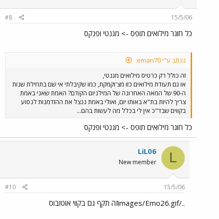
#8
15/5/06
כל חוגר מילואים תופס -> מגנטי ופנקס
נכתב ע"י eman70:
זה כולל רק כרטיס מילואים מגנטי,
או גם תעודת מילואים כזו מצ'וקמקת, כמו שקיבלתי אי שם בתחילת שנות
ה-90 של המאה האחרונה של המילניום הקודם? האמת שאני באמת
צריך להיות בת"א באותו יום, ואולי באמת ננצל את ההזדמנות לנסוע
בקווים שבד"כ אין לי בכלל מה לעשות בהם...
כל חוגר מילואים תופס -> מגנטי ופנקס
LiL06
L
New member
#10
15/5/06
../images/Emo26.gifזה תקף גם בקווי אוטובוס