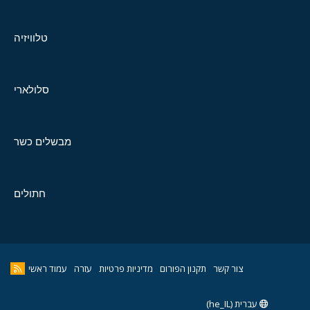
טלוויזיה
סלולארי
מבשלים כשר
חתולים
צור קשר
תקנון הפורום
מדיניות פרטיות
עזרה
עמוד ראשי
עברית (he_IL)