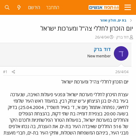
התחבר
הירשם
בת ים, חולון ואזור
יום הזכרון לחללי צה"ל ומערכות ישראל
פ
פ
דוד ברק
26/4/04
ו
ו
ת
ר
דוד ברק
ד
ח
ס
New member
ה
ם
נ
ב
ו
ת
#1
26/4/04
ש
א
א
ר
יום הזכרון לחללי צה"ל ומערכות ישראל
י
ך
עצרת הזיכרון לחללי מערכות ישראל ונפגעי פעולות האיבה, שנערכה
בעיר בת-ים בגן הניצחון ע"ש יצחק רבין, במעמד ראש העיר שלומי
לחיאני, נפתחה אתמול (יום א', ד' באייר תשס"ד, 25.04.2004) בדיוק
בשעה 20:00 בצפירת דומייה בת שתי דקות, בהנצחת הנופלים
והחללים במערכות ישראל, בפעולות הטרור הפלשתיניות ולזכרם היקר
של 516 החללים שאיבדה העיר בת-ים. את העצרת, בה נכחו אלפים
מבני העיר, ביניהם המשפחות השכולות, וותיקי העיר בת-ים, חברי מועצת