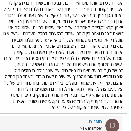
העיר, חניכי תנועות הנוער ואזרחי בת-ים, פתחו בשירה, חברי המקהלה
העירונית "קולות בת-ים" ו – "רננים" בשיר "אנחנו הילדים של חורף 73",
לאחר מכן הוזמן מ"מ ראש העיר, אורי בוסקילה לשאת את תפילת "יזכור",
החזן ברוך כץ קרא את "אל מלא רחמים", ובנו של ברוך וייצמן ז"ל, חיים
וייצמן, קרא "קדיש". לאחר מכן עלה ראש עיריית בת-ים, שלומי לחיאני
לשאת דברים ואמר בין היתר, שיסוד ההנצחה לחללי מערכות ישראל אינו
מוטל רק על כתפי המשפחות השכולות, אלא על כתפי כולנו, ושבעיר
בת-ים קיימים 6 אתרי הנצחה שמנציחים את כל הלוחמים מאז טרום
הקמת המדינה ועד ימינו אנו. מעבר לזאת ציין, ראש העיר, כי קיימת
תוכנית של מחויבות אישית לתלמידי כיתות י' בבתי הספר התיכוניים והדבר
נעשה במשותף עם המשפחות השכולות. הרב הראשי של בת-ים,
בר-שלום, דיבר על האמונה באלוהים ועל שצריך להיות חזקים מול
אויבינו והביא דוגמאות מהתנ"ך על אויבים לעם היהודי. לאחר מכן החלה
המצגת של הקראת שמות הנופלים, בליווי תמונותיהם והנחת זרים של כל
הארגונים: צה"ל, הוועד למען החייל, ההורים השכולים, חיילי גדוד
התותחנים המאומץ ע"י בת-ים, לח"י והמחתרות, ותיקי בת-ים, תנועות
הנוער וכו', ולהקת "קול הים" שהופיעה בקטעי שירה שונים. העצרת
נסתיימה לקול שירת "התקווה" של כל הקהל.
D END
D
New member