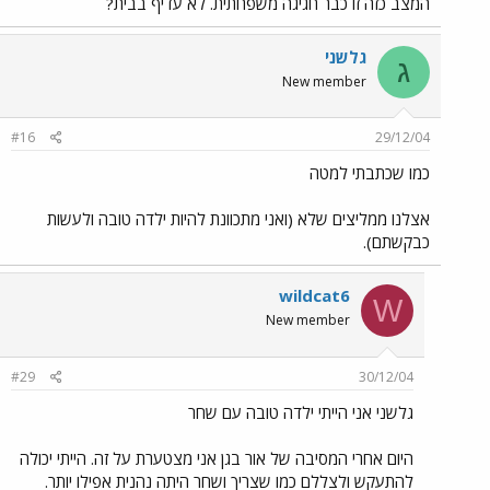
המצב כזה זו כבר חגיגה משפחתית. לא עדיף בבית?
גלשני
ג
New member
#16
29/12/04
כמו שכתבתי למטה
אצלנו ממליצים שלא (ואני מתכוונת להיות ילדה טובה ולעשות
כבקשתם).
wildcat6
W
New member
#29
30/12/04
גלשני אני הייתי ילדה טובה עם שחר
היום אחרי המסיבה של אור בגן אני מצטערת על זה. הייתי יכולה
להתעקש ולצללם כמו שצריך ושחר היתה נהנית אפילו יותר.