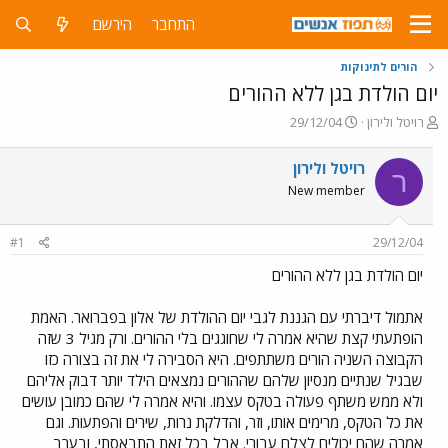
התחבר
הירשם
הורים לתינוקות
יום הולדת בגן ללא ההורים
פ
פ
רויטל ולירון
29/12/04
ו
ו
ת
ר
רויטל ולירון
ר
ח
ס
New member
ה
ם
נ
ב
ו
ת
#1
29/12/04
ש
א
א
ר
יום הולדת בגן ללא ההורים
י
ך
אתמול דיברתי עם הגננת לגבי יום ההולדת של אלון בפברואר. האמת
הופתעתי קצת שהיא אמרה לי שחוגגים בלי ההורים. ורק מגיל 3 שזה
הקבוצה השניה הורים משתתפים. היא הסבירה לי את זה בצורה כזו
שבגיל שנתיים מנסיון שלהם שההורים נמצאים הילד יותר דבוק אליהם
ולא ממש משתף פעולה בטקס עצמו. והיא אמרה לי שהם כמובן עושים
את כל הטקס, מרימים אותו, וזר, והדלקת נרות, שירים והפתעות. וגם
אמרה שהם יכולים לצלם עבורי. אבל בכל זאת התבאסתי, ובערב