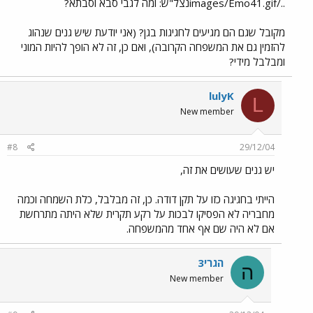
../images/Emo41.gifנצל"ש: ומה לגבי סבא וסבתא?
מקובל שגם הם מגיעים לחגיגות בגן? (אני יודעת שיש גנים שנהוג
להזמין גם את המשפחה הקרובה), ואם כן, זה לא הופך להיות המוני
ומבלבל מידי?
lulyK
L
New member
#8
29/12/04
יש גנים שעושים את זה,
הייתי בחגיגה כזו על תקן דודה. כן, זה מבלבל, כלת השמחה וכמה
מחבריה לא הפסיקו לבכות על רקע תקרית שלא היתה מתרחשת
אם לא היה שם אף אחד מהמשפחה.
הגרי3
ה
New member