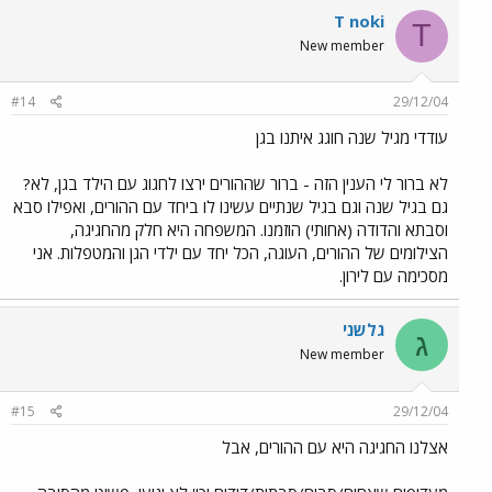
T noki
T
New member
#14
29/12/04
עודדי מגיל שנה חוגג איתנו בגן
לא ברור לי הענין הזה - ברור שההורים ירצו לחגוג עם הילד בגן, לא?
גם בגיל שנה וגם בגיל שנתיים עשינו לו ביחד עם ההורים, ואפילו סבא
וסבתא והדודה (אחותי) הוזמנו. המשפחה היא חלק מהחגיגה,
הצילומים של ההורים, העוגה, הכל יחד עם ילדי הגן והמטפלות. אני
מסכימה עם לירון.
גלשני
ג
New member
#15
29/12/04
אצלנו החגיגה היא עם ההורים, אבל