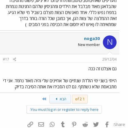
מעדיפים שאחים/סבים/סבתות/דודים וכו' לא יגיעו, פשוט מהסיבה
שהבלאגן מאוד מבלבל את הילדים ומהניסיון שלהם החגיגות נגמרות
במפח נפש כללי. אחד מאנשים הצוות מצלם בשביל מי שלא הגיע.
זאת ההמלצה של צוות הגן, אך כמובן שכל הורה בוחר בדרך
שמתאימה לו (איש לא יחסום את הכניסה בפני הסבים
)
noga30
N
New member
#17
29/12/04
גם אצלנו זה ככה
הייתי בשני ימי הולדת שנתיים של אחיינים שלי והיה מאוד נחמד. אני די
מתבאסת שלא נשתתף. גם לנו הסבירו את אותה הסיבה בדיוק.
Last
1 of 2
הבא
You must log in or register to reply here.
פייסבוק
Twitter
Reddit
Pinterest
Tumblr
WhatsApp
דואר אלקטרוני
הוסף קישור
Share: