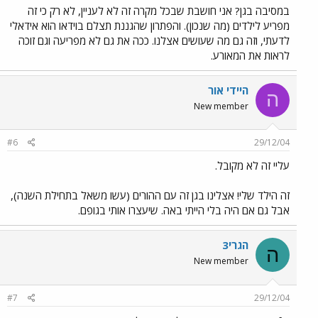
במסיבה בגן? אני חושבת שבכל מקרה זה לא לעניין, לא רק כי זה
מפריע לילדים (מה שנכון). והפתרון שהגננת תצלם בוידאו הוא אידאלי
לדעתי, וזה גם מה שעושים אצלנו. ככה את גם לא מפריעה וגם זוכה
לראות את המאורע.
היידי אור
ה
New member
#6
29/12/04
עליי זה לא מקובל.
זה הילד שלי! אצלינו בגן זה עם ההורים (עשו משאל בתחילת השנה),
אבל גם אם היה בלי הייתי באה. שיעצרו אותי בגופם.
הגרי3
ה
New member
#7
29/12/04