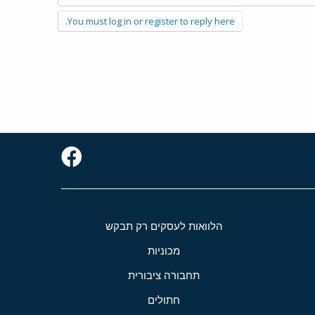
You must log in or register to reply here.
הלוואות לעסקים רק תבקש
מכוניות
תחבורה ציבורית
חתולים