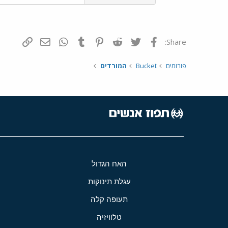
פייסבוק
Twitter
Reddit
Pinterest
Tumblr
WhatsApp
דואר אלקטרונ
הוסף קי
Share:
פורומים
Bucket
המורדים
האח הגדול
עגלת תינוקות
תעופה קלה
טלוויזיה