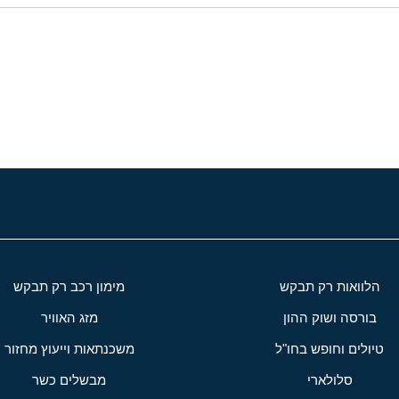
י
שור
הלוואות רק תבקש
מימון רכב רק תבקש
בורסה ושוק ההון
מזג האוויר
טיולים וחופש בחו"ל
משכנתאות וייעוץ מחזור
סלולארי
מבשלים כשר