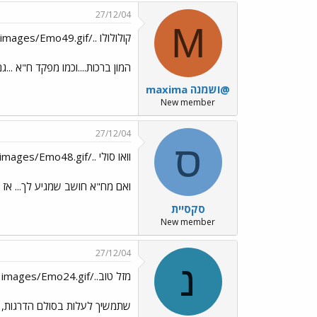
27/12/04
M
קולולולו ../images/Emo49.gif חבר יקר!!!!!!!!
המון ברכות....וכמו מפקד ח"א ..
maxima ושמנה@
New member
27/12/04
ס
וואו סולי ../images/Emo45.gif../images/Emo48.gif כל הכבוד
ואם מח"א חושב שמגיע לך... אז
סקסיית
New member
27/12/04
נ
מזל טוב../images/Emo24.gif
שתמשיך לעלות בסולם הדרגות, 