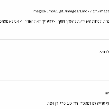
נחת
לפחות היא יודעת להעריך אותך
<לה
ע
ריך ולא לה
א
ריך
> אני לא מסתפקת
לנית??
ף תהייה לנו רמטכ"ל
מזל טוב סולי
רון וענת