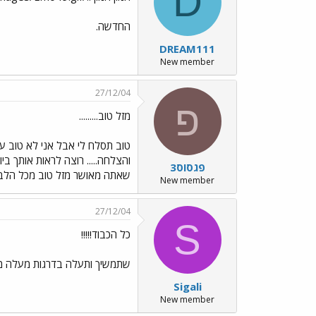
D
החדשה.
DREAM111
New member
27/12/04
פ
מזל טוב.........
טוב תסלח לי אבל אני לא טוב עם כ
והצלחה..... רוצה לראות אותך בי
פגסוס3
שאתה מאושר מזל טוב מכל הלב...
New member
27/12/04
S
כל הכבוד!!!!!
שתמשיך ותעלה בדרגות מעלה מ
Sigali
New member