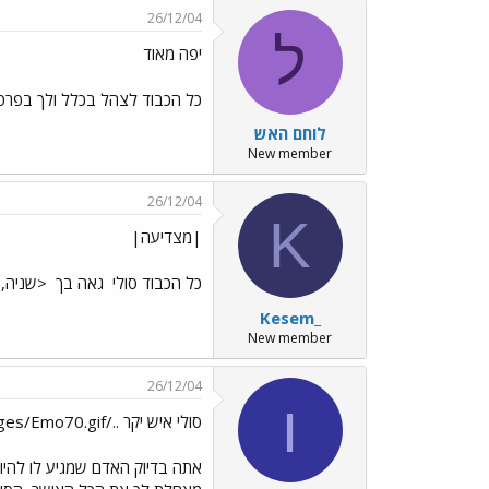
26/12/04
ל
יפה מאוד
כל הכבוד לצהל בכלל ולך בפרט
לוחם האש
New member
26/12/04
K
|מצדיעה|
כל הכבוד סולי
גאה בך
<שניה, 
Kesem_
New member
26/12/04
ו
סולי איש יקר ../images/Emo70.gif
אתה בדיוק האדם שמגיע לו להיות