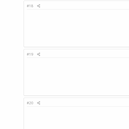
#18
#19
#20