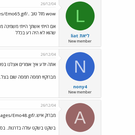
26/12/04
L
wow מזל טוב ../images/Emo65.gif../images/Emo77.gif../images/Emo65.gif
אם הייתי אשתך הייתי משמינה מ
שהוא לא היה רע בכלל
liat ליאת
New member
26/12/04
N
אתה יודע איך אומרים אצלנו בפו
מברוק!!! חמסה חמסה שום בצל.
nony4
New member
26/12/04
A
מברוק איש../images/Emo48.gif
בשקט בשקט עולה בדרגות.. בסו