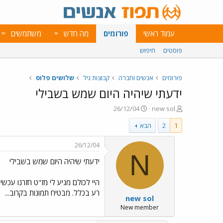
עמוד ראשי
פורומים
מה חדש
משתמשים
פוסטים
חיפוש
פורומים
אנשים וחברה
קבוצות גיל
שלושים פלוס
ידעתי שיהיה היום שמש בשבילי
פ
פ
26/12/04
new sol
ו
ו
1
2
הבא
ת
ר
ח
ס
ה
ם
26/12/04
נ
ב
N
ידעתי שיהיה היום שמש בשבילי
ו
ת
ש
א
א
ר
י
רע בכלל. מבטיח תמונות בקרוב...
new sol
ך
New member