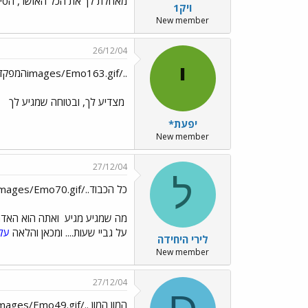
מאחלת לך את הכל האושר, הסיפ
ויק1
New member
26/12/04
י
../images/Emo163.gifהמפקד
מצדיע לך, ובטוחה שמגיע לך
יפעת*
New member
27/12/04
ל
כל הכבוד../images/Emo70.gif כה לחיי../images/Emo45.gif../images/Emo47.gif
מה שמגיע מגיע
ואתה הוא האדם ה
על גביי שעות.... ומכאן והלאה
על
לירי היחידה
New member
27/12/04
המון המון ../images/Emo49.gif על הדרגה