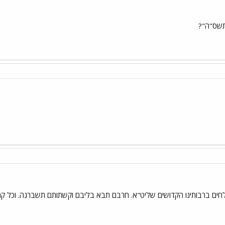
 תשס"ה"?
תלחים ברבותינו הקדושים שליט"א. חרבם תבא בליבם וקשתותם תשברנה. וכל קר