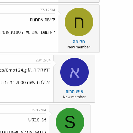
27/12/04
ח
ידיעות אחרונות,
לא מוזכר שום מילה פונביז,אתמ
חליפה
New member
28/12/04
א
רדיו קול חי../images/Emo124.gifשירשור הבקשות../images/Emo70.gif
הלילה בשעה 3:00. במידה ויהיו גולשים רבים,תוקדש חידה נפרדת לחברי הפורום
איש הרוח
New member
29/12/04
S
אני מבקש
(גם אם אני לא מאזין לתכנ