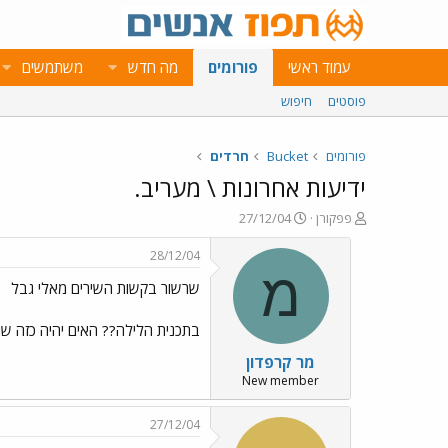
עמוד ראשי
פורומים
מה חדש
משתמשים
פוסטים
חיפוש
פורומים
Bucket
חרדים
ידיעות אחרונות \ מעריב.
פ
פ
פפקורן
27/12/04
ו
ו
ת
ר
28/12/04
ח
ס
מ
שרשור בקשות השירים מאלי גבל
ה
ם
נ
ב
ו
ת
בתכנית הלילה?? האים יהיה כזה שר
ש
א
מר קרפדון
א
ר
י
New member
ך
27/12/04