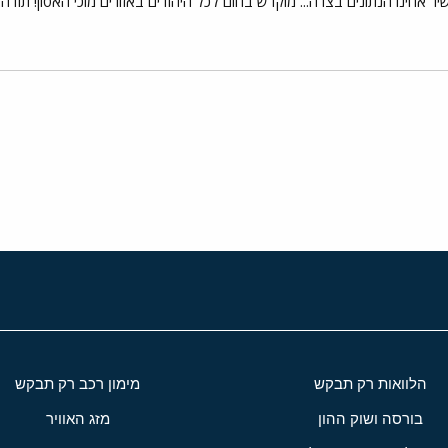
אחינו הנתונים בצרה... מוקדש בחום לכל היהודים באזורים מוכי האסון! תודה..
י
שור
הלוואות רק תבקש
מימון רכב רק תבקש
בורסה ושוק ההון
מזג האוויר