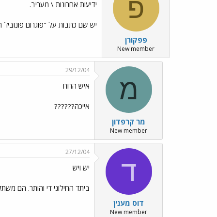
פ
ידיעות אחרונות \ מעריב.
יש שם כתבות על "פוגרום פונוביז`
פפקורן
New member
29/12/04
מ
איש הרוח
אייכה??????
מר קרפדון
New member
27/12/04
ד
יש ויש
ביתד החילוני די והותר. הם מש
דוס מענין
New member