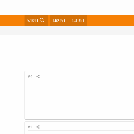
התחבר
הירשם
חיפוש
#4
#1