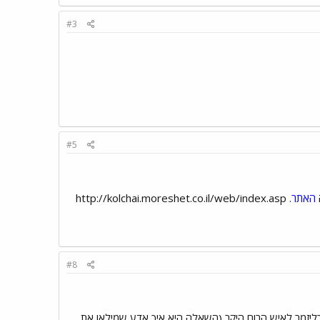
#3
#5
האתר
. http://kolchai.moreshet.co.il/web/index.asp
#8
כליזמר לאיש הרוח היקר (השאלה היא איך אדע שמילאו את