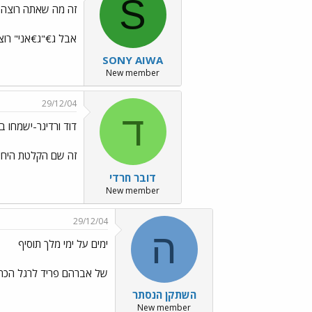
S
זה מה שאתה רוצה
אבל ג€"ג€אני" רוצ
SONY AIWA
New member
29/12/04
ד
דוד ורדיגר-ישמחו ב
זה שם הקלטת היחידה של בויי
דובר חרדי
New member
29/12/04
ה
ימים על ימי מלך תוסיף
של אברהם פריד לרגל הכתר
השתקן הנסתר
New member