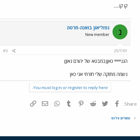
קו קו......
נפוליאון בואנה-חרטה
נ
New member
#3
25/7/01
הננייייייי כאן(במבטא של יהורם גאון)
נשמה מתוקה שלי חזרתי אני כאן
You must log in or register to reply here.
פייסבוק
Twitter
Reddit
Pinterest
Tumblr
WhatsApp
דואר אלקטרוני
הוסף קישור
Share:
עשרים פלוס