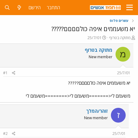
התחבר
הירשם
עשרים פלוס
יא משעממים איפה כולםםםם?????
פ
פ
מתוקה בטרוף
25/7/01
ו
ו
ת
ר
מתוקה בטרוף
מ
ח
ס
New member
ה
ם
נ
ב
ו
ת
#1
25/7/01
ש
א
א
ר
יא משעממים איפה כולםםםם?????
י
ך
משעמם לי<=======משעמם לי<========משעמם לי
זוהר/המלך
ז
New member
#2
25/7/01