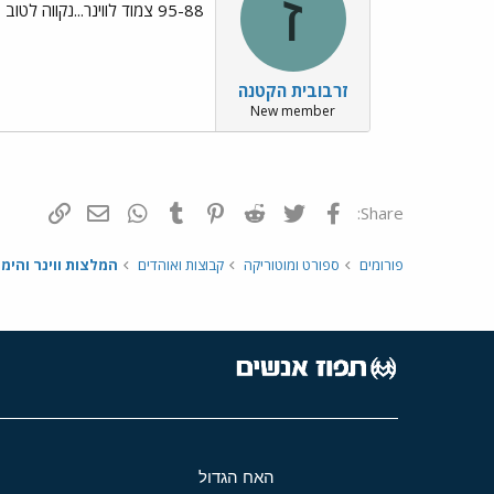
ז
95-88 צמוד לווינר...נקווה לטוב
זרבובית הקטנה
New member
פייסבוק
Twitter
Reddit
Pinterest
Tumblr
WhatsApp
דואר אלקטרונ
הוסף קי
Share:
פורומים
ספורט ומוטוריקה
קבוצות ואוהדים
המלצות ווינר והימו
האח הגדול