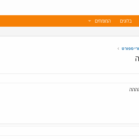
בלוגים
המומחים
רי ספורט
ה
הההה