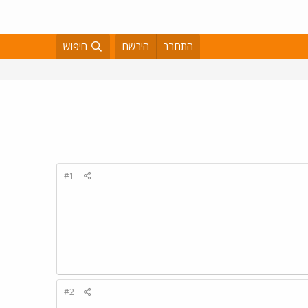
התחבר
הירשם
חיפוש
#1
#2