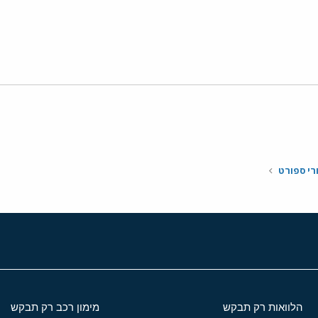
י
שור
רי ספורט
הלוואות רק תבקש
מימון רכב רק תבקש