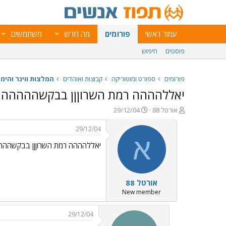
עמוד ראשי
פורומים
מה חדש
משתמשים
פוסטים
חיפוש
פורומים
ספורט ומוטוריקה
קבוצות ואוהדים
המלצות ווינר והימו
יאללהההה רמת השרוןןן בבקשההההה
פ
פ
אורטל 88
29/12/04
ו
ו
ת
ר
29/12/04
ח
ס
א
יאללהההה רמת השרוןןן בבקשהה
ה
ם
נ
ב
ו
ת
ש
א
אורטל 88
א
ר
י
New member
ך
29/12/04