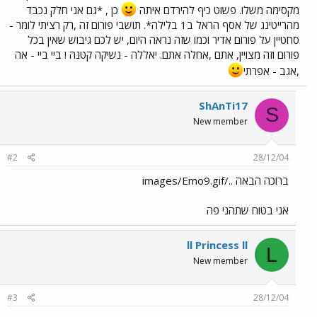
מקסימה משלו. פשוט כיף להירדם איתה
כן , *גם אני חלק נכבד
מהרייטינג של אסף הראל ב1 בלילה*. תושבי פורום זה ,רק רציתי לומר -
סחטיין על פורום אדיר וכמו שזה נראה היום, יש לכם גיבוש שאין בכל
פורום וזה מצויין, אתם ,אחלה אתם. יאללה - נשיקה קטנה ! ביי ביי - אה
,אגב - אפרתי
ShAnTi17
S
New member
#2
28/12/04
ברוכה הבאה ../images/Emo9.gif
אני בטוח שתהני פה
ll Princess ll
L
New member
#3
28/12/04