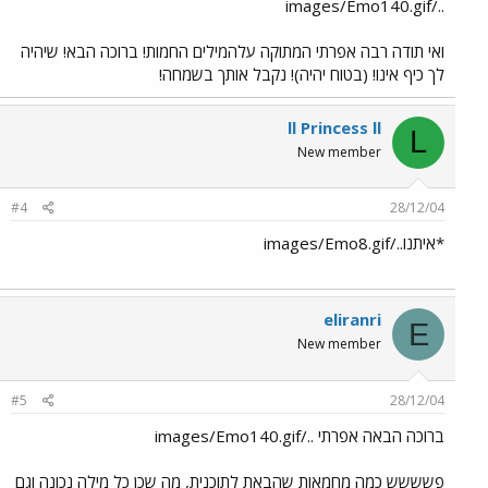
../images/Emo140.gif
ואי תודה רבה אפרתי המתוקה עלהמילים החמות! ברוכה הבא! שיהיה
לך כיף אינו! (בטוח יהיה)! נקבל אותך בשמחה!
ll Princess ll
L
New member
#4
28/12/04
*איתנו../images/Emo8.gif
eliranri
E
New member
#5
28/12/04
ברוכה הבאה אפרתי ../images/Emo140.gif
פשששש כמה מחמאות שהבאת לתוכנית, מה שכן כל מילה נכונה וגם