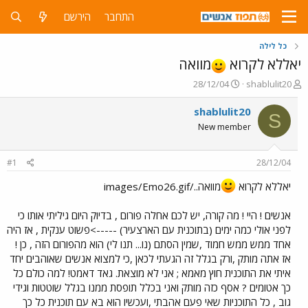
התחבר
הירשם
כל לילה
יאללא לקרוא
מוואה
פ
פ
28/12/04
shablulit20
ו
ו
ת
ר
shablulit20
S
ח
ס
New member
ה
ם
נ
ב
ו
ת
#1
28/12/04
ש
א
א
ר
יאללא לקרוא
מוואה../images/Emo26.gif
י
ך
אנשים ! היי ! מה קורה, יש לכם אחלה פורום , בדיוק היום גיליתי אותו כי
לפני אולי כמה ימים (בתוכנית עם הארצעיר) ----->פשוט ענקית , אז היה
אחד ממש ממש חמוד ,שמין הסתם (נו... תנו לי) הוא מהפורום הזה , כן !
אז אתה מותק ,ורק בגלל זה הגעתי לכאן ,כי למצוא אנשים שאוהבים יחד
איתי את התוכנית חוץ מאמא ; אני לא מוצאת. גאד דאמט! למה כולם כל
כך אטומים ? אסף כזה מותק ואני בכלל תופסת ממנו בגלל שוטטות וגידי
גוב , כל התוכניות שאי פעם אהבתי ,ועכשיו הוא בא עם תוכנית כל כך