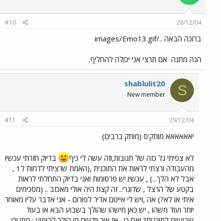
#10
28/12/04
ברוכה הבאה ../images/Emo13.gif
הנה מתנה
אם תרצי אני יכולה להחליף.
shablulit20
S
New member
#11
29/12/04
יאאאאאא מותק'ס (מותק ברבים)
לא צפיתי גל כזה של תגובות,וזה עשה לי כיף
בדיוק חזרתי עכשיו
מהעבודה ורצתי לראות את התוכנית ,(האמת שרציתי לדחות ל1 ,
אבל לא הלך...) , עכשיו יש פרסומות ואני בדיוק התחלתי לראות
בקטע של הרצל , שדוגרי.. זה קצת היה אולי מאכזב .. (מסכימים
איתי או לא?) אה ,ויש לי אייטם אדיר לפורום - אני אדבר עליו מאוחר
יותר ועוד משהו , יש כאן מישהו שהולך בשבוע הבא או בעוד
שבועיים לתוכנית? ואם כן , אז איך יודעים מי הולך להופיע ; מתי וכן