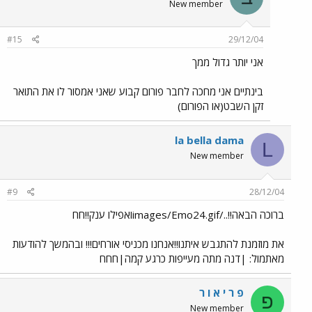
New member
#15
29/12/04
אני יותר גדול ממך
בינתיים אני מחכה לחבר פורום קבוע שאני אמסור לו את התואר
זקן השבט(או הפורום)
la bella dama
L
New member
#9
28/12/04
ברוכה הבאה!!../images/Emo24.gifואפילו ענק!!חח
את מוזמנת להתגבש איתנו!!אנחנו מכניסי אורחים!!! ובהמשך להודעות
מאתמול: |דנה מתה מעייפות כרגע קמה|חחח
פ ר י א ו ר
פ
New member