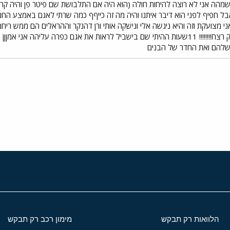
נשמהה אני לא רוצה להיחות חולה (הוא היה אם התלבושת שם פיטר פן והיה קר)
ל חפיף לפני הוא דיבר איתנו והיה מה זה כייףף כמה שרתי לאגם באמצע החניה 
י מצועקת וזה והיא ניגשה אלי ונישקה אותי ורן דהנקר וההראלים הם ממש ריחמ
ליראות למה זה היה גדר ענק היה רק רצח!!!!!!!! 11שעות ההיתי שם בישביל לראות את אגם כפר
שלהם ואת החדר של הבנים
י
שור
הלוואות רק תבקש
מימון רכב רק תבקש