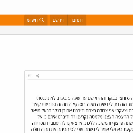
התחבר
הירשם
חיפוש
#1
אלוהים אלוהים איזה כייף היה!!! נסעתי לראת את הפסטיגל בת"א בחופש חנוכה היום נסעתי לב"ש לפסטיגל בשעה 6 וחצי בבוקר וההיתי שם עד שעה 5 בערב לא ניכנסתי
 הזה נתן לי נשיקה מאיה בוסדקילה מה זה סנובית!!! קיצר
לשיר את השיר שלה וצעקתי אני צרודה רצחח ודיברנו אם רן דנקר הראל מויאל
ל הריצפה הצצנו מלמטה נקרענו וזה ודיברנו איתם כי אל
שתה פרצוף והמשיכה ללכת.. אז צעקנו לה יסנובית מסריחה
 סקעת בא אלי אומר לי נשמה שלי לכי הביתה את תהיה חולה