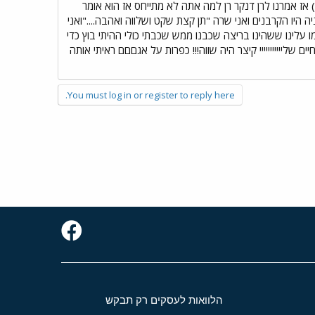
 אז אמרנו לרן דנקר רן למה אתה לא מתייחס אז הוא אומר
היו הקרבנים ואני שרה "תן קצת שקט ושלווה ואהבה...."ואני
ו עלינו ששהינו בריצה שכבנו ממש שכבתי כולי ההיתי בוץ כדי
ה עליהה אני אמןןן חיים שלייייייייייי קיצר היה שווה!!! כפרות על אגםםם ראיתי אותה
You must log in or register to reply here.
הלוואות לעסקים רק תבקש