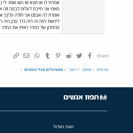
אמרתי לו אז תצא אז הוא אומר לי 
מאמי אני חייבת לעלות לבמה וזה אב
אומרת לה אגםם אני חולה עליךך ואנ
מהחלון של החדר ראיתי את החדר 
פייסבוק
Twitter
Reddit
Pinterest
Tumblr
WhatsApp
דואר אלקטרונ
הוסף קי
Share:
פורומים
מוזיקה
ז`אנר
פסטיגלים מכל הזמנים
האח הגדול