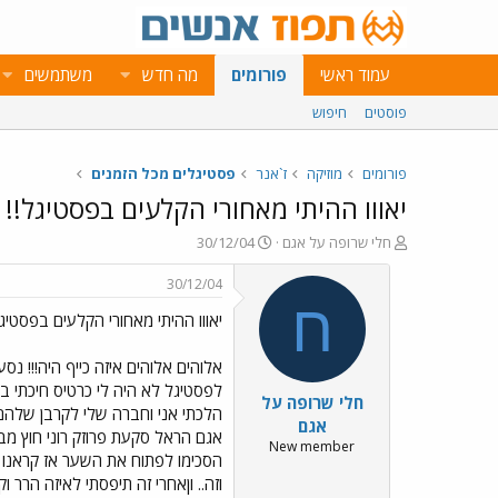
עמוד ראשי
פורומים
מה חדש
משתמשים
פוסטים
חיפוש
פורומים
מוזיקה
ז`אנר
פסטיגלים מכל הזמנים
יאווו ההיתי מאחורי הקלעים בפסטיגל!!
פ
פ
חלי שרופה על אגם
30/12/04
ו
ו
ת
ר
30/12/04
ח
ס
ח
יאווו ההיתי מאחורי הקלעים בפסטיגל
ה
ם
נ
ב
ו
ת
ש
א
לפסטיגל לא היה לי כרטיס חיכתי ב
חלי שרופה על
א
ר
י
אגם
אגם הראל סקעת פרוזק רוני חוץ מבו
ך
New member
הסכימו לפתוח את השער אז קראנו ל
וזה.. וןאחרי זה תיפסתי לאיזה הר