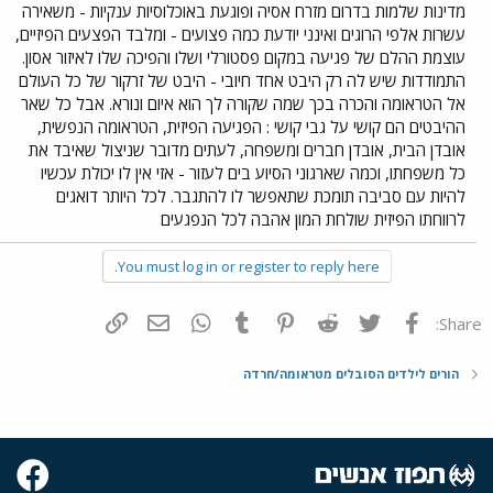
מדינות שלמות בדרום מזרח אסיה ופוגעת באוכלוסיות ענקיות - משאירה
עשרות אלפי הרוגים ואינני יודעת כמה פצועים - ומלבד הפצעים הפיזיים,
עוצמת ההלם של פגיעה במקום פסטורלי ושלו והפיכה שלו לאיזור אסון.
התמודדות שיש לה רק היבט אחד חיובי - היבט של זרקור של כל העולם
אל הטראומה והכרה בכך שמה שקורה לך הוא איום ונורא. אבל כל שאר
ההיבטים הם קושי על גבי קושי : הפגיעה הפיזית, הטראומה הנפשית,
אובדן הבית, אובדן חברים ומשפחה, לעתים מדובר שניצול שאיבד את
כל משפחתו, וכמה שארגוני הסיוע בים לעזור - אזי אין לו יכולת עכשיו
להיות עם סביבה תומכת שתאפשר לו להתגבר. לכל היותר דואגים
לרווחתו הפיזית שולחת המון אהבה לכל הנפגעים
You must log in or register to reply here.
פייסבוק
Twitter
Reddit
Pinterest
Tumblr
WhatsApp
דואר אלקטרוני
הוסף קישור
Share:
הורים לילדים הסובלים מטראומה/חרדה