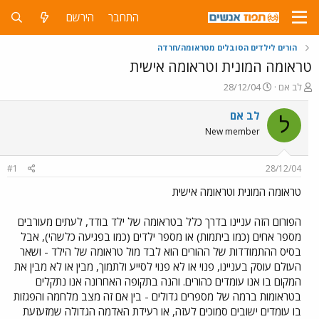
התחבר
הירשם
הורים לילדים הסובלים מטראומה/חרדה
טראומה המונית וטראומה אישית
פ
פ
לב אם
28/12/04
ו
ו
ת
ר
לב אם
ל
ח
ס
New member
ה
ם
נ
ב
ו
ת
#1
28/12/04
ש
א
א
ר
טראומה המונית וטראומה אישית
י
ך
הפורום הזה עניינו בדרך כלל בטראומה של ילד בודד, לעתים מעורבים
מספר אחים (כמו ביתמות) או מספר ילדים (כמו בפגיעה כלשהי), אבל
בסיס ההתמודדות של ההורים הוא לבד מול טראומה של הילד - ושאר
העולם עוסק בעניינו, פנוי או לא פנוי לסייע ולתמוך, מבין או לא מבין את
המקום בו אנו עומדים כהורים. והנה בתקופה האחרונה אנו נתקלים
בטראומות ברמה של מספרים גדולים - בין אם זה מצב מלחמה והפגזות
בו עומדים ישובים סמוכים לעזה, או רעידת האדמה הגדולה שמזעזעת