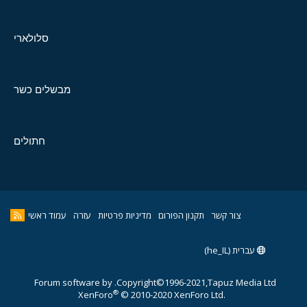
סלולארי
מבשלים כשר
חתולים
צור קשר
תקנון הפורום
מדיניות פרטיות
עזרה
עמוד ראשי
עברית (he_IL)
Forum software by
Copyright©1996-2021,Tapuz Media Ltd.
®
XenForo
© 2010-2020 XenForo Ltd.