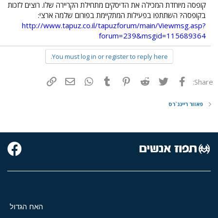
קופסה מיוחדת המכילה את הדיסקים מתחילת הקריירה שלו. רוצים לזכות
בקופסה? השתתפו בפעילות המתקיימת בפורום שלמה ארצי:
http://www.tapuz.co.il/tapuzforum/main/Viewmsg.asp?
forum=239&msgid=115689364
You must log in or register to reply here.
פייסבוק
Twitter
Reddit
Pinterest
Tumblr
WhatsApp
דואר אלקטרוני
הוסף קישור
Share:
פאוור ריינג`רס
האח הגדול