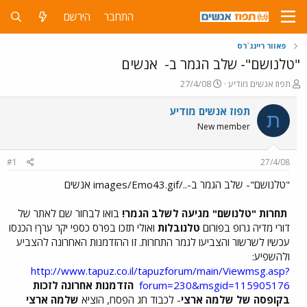
התחבר
הירשם
פאוור ריינג`רס
"טלנושם"- שלב הגמר ב-
אנשים
פ
פ
תפוז אנשים מודיע
27/4/08
ו
ו
ת
ר
תפוז אנשים מודיע
ת
ח
ס
New member
ה
ם
נ
ב
ו
ת
#1
27/4/08
ש
א
א
ר
"טלנושם"- שלב הגמר ב-../images/Emo43.gif אנשים
י
ך
תחרות "טלנושם" מגיעה לשלב הגמר!
בואו לבחור שם לאתר של
דורי מדיה גרופ בפורום
טלנובלות
ואולי תזכו בפרס כספי יקר ערך! הכנסו
עכשיו לשרשור והצביעו לגמר התחרות. זו ההזדמנות האחרונה להצביע
ולהשפיע:
http://www.tapuz.co.il/tapuzforum/main/Viewmsg.asp?
forum=230&msgid=115905176
הזדמנות אחרונה לזכות
בקופסה של שלמה ארצי
- לכבוד חג הפסח, הוציא
שלמה ארצי