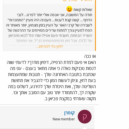
שאלות קשות
תודה על התשובה, אני אנסה אולי יותר לפרט... לגבי
הדחף.... קשה קצת לענות... פעם זה היה מעיין "התמכרות"
לשבירה של קרני האור על העיין בזמן מצמוץ, יותר מאוחר זה
הפח למעיין צורך למתוח שרירים מסויימים עד ההרגשה של
השריר הנמתח, חשבתי פעם אפילו שזה יכול לבוא מהכיווון
של OCD, אבל חוץ מהסימפטומים הנ"ל, אני מתפקד
נורמלי לחלוטין. קשה לענות על למה זה קורה ומדוע, אבל
לחץ כדי להרחיב...
אני חושב שבאופן כללי זה קורה יותר בזמן מתח נפשי (השיא
אז ככה
היה לדעתי כמה שבועות לפני הגיוס ובשנים האחרונות
הטיקים עדייין נמשכים מדי פעם אבל הם הרבה פחות
האם אי פעם למדת הרפייה, דימיון מודרך? לדעתי שווה
מטרידים וניראים), בדרך כלל הטיקים מתאצמים כאשר אני
לנסות טכניקות כאלה כי אתה מתאר בעצם - עפ מה
מנסה בכוח להתגבר עליהם , או כאשר אני מנסה לשכב
שכתבת בתגובה האחרונה שלך - תגובות שמתעצמות
ללא תנועה ובזמנים שאני לא אמור לזוז (צילומי רנטגן, ישיבה
בעת לחץ, וניתן לעשות המון כדי להגביר את תחושת
באוטובוס צפוף, מדיטציה וכ"ו...).
השליטה שלך, ואת היכולת שלך להירגע, לשלוט במה
שקורה לך, להתמודד יותר טוב עם הסובב אותך וכו'.
מקווה שעזרתי במקצת פביאן ב.
קומרן
ק
New member