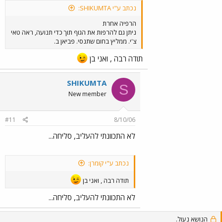
נכתב ע"י SHIKUMTA:
הרפיה אחרת
ניתן גם להרפות את הגוף תוך כדי תנועה, ראה טאי
צ'י. ממליץ בחום שתנסי. פביאן ב.
תודה רבה , ואני בן
SHIKUMTA
S
New member
#11
8/10/06
לא התכוונתי להעליב, סליחה...
נכתב ע"י קומרן:
תודה רבה , ואני בן
לא התכוונתי להעליב, סליחה...
הנושא נעול.