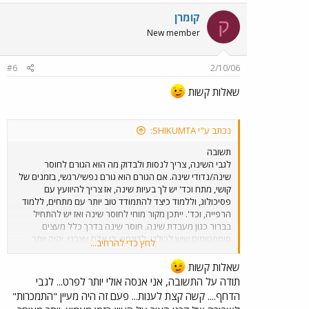
קומרן
ק
New member
#6
2/10/06
שאלות קשות
נכתב ע"י SHIKUMTA:
תשובה
לגבי השינה, צריך לנסות ולבדוק מה הוא הגורם לחוסר
שינה/נדודי שינה. אם הגורם הוא גורם נפשי/רגשי, בזמנים של
קושי, מתח וכד' יש לך בעיות שינה, אז צריך להיוועץ עם
פסיכולוג, וללמוד כיצד להתמודד טוב יותר עם מתחים, ללמוד
הרפייה, וכד'. ייתכן מקור מוחי לחוסר שינה ואז יש להתחיל
בברור כגון מעבדת שינה. חוסר שינה בדרך כלל מעצים
סימפטומים שיש לכולנו, לדוגמא, בן אדם עצבני, יהיה יותר
לחץ כדי להרחיב...
עצבני אחרי חוסר שינה או שינה לא מוצלחת, וגם בתחום
הטיקים - להבדיל - סביר כי הטיקים יתעצמו לאחר חוסר שינה.
שאלות קשות
לגבי טיקים רצוניים, מה שמתואר כ- "דחף בלתי נשלט", יש
תודה על התשובה, אני אנסה אולי יותר לפרט... לגבי
הבדל בין טיקים אוטומטיים לבין "רצוניים", השאלה היא מדוע
הדחף.... קשה קצת לענות... פעם זה היה מעיין "התמכרות"
יש "דחף בלתי נשלט" לעשות את אותם הטיקים, מתי זה קורה