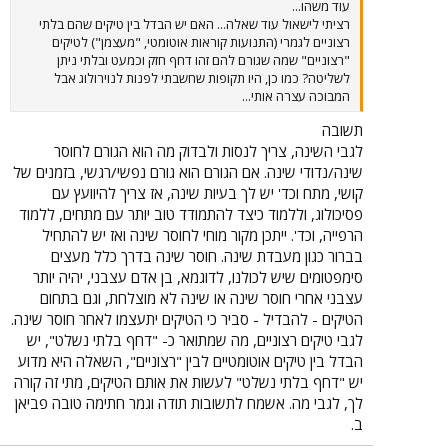
עוד משהו...
רציתי לישאול עוד שאלה... האם יש הבדל בין טיקים שהם בלתי
רצוניים לגמרי (התנועות קוראות אוטומטי, "מעצמן") לטיקים
"רצוניים" שמה שגורם להם זהו דחף חזק וכמעט ובלתי ניתן
לשליטה? כמו כן, היו תקופות שחשבתי לפנות לנוירולוג אבל
המבוכה עצרה אותי...
תשובה
לגבי השינה, צריך לנסות ולבדוק מה הוא הגורם לחוסר
שינה/נדודי שינה. אם הגורם הוא גורם נפשי/רגשי, בזמנים של
קושי, מתח וכד' יש לך בעיות שינה, אז צריך להיוועץ עם
פסיכולוג, וללמוד כיצד להתמודד טוב יותר עם מתחים, ללמוד
הרפייה, וכד'. ייתכן מקור מוחי לחוסר שינה ואז יש להתחיל
בברור כגון מעבדת שינה. חוסר שינה בדרך כלל מעצים
סימפטומים שיש לכולנו, לדוגמא, בן אדם עצבני, יהיה יותר
עצבני אחרי חוסר שינה או שינה לא מוצלחת, וגם בתחום
הטיקים - להבדיל - סביר כי הטיקים יתעצמו לאחר חוסר שינה.
לגבי טיקים רצוניים, מה שמתואר כ- "דחף בלתי נשלט", יש
הבדל בין טיקים אוטומטיים לבין "רצוניים", השאלה היא מדוע
יש "דחף בלתי נשלט" לעשות את אותם הטיקים, מתי זה קורה
לך, לגבי מה. אשמח לתשובות תודה וגמר חתימה טובה פביאן
ב.