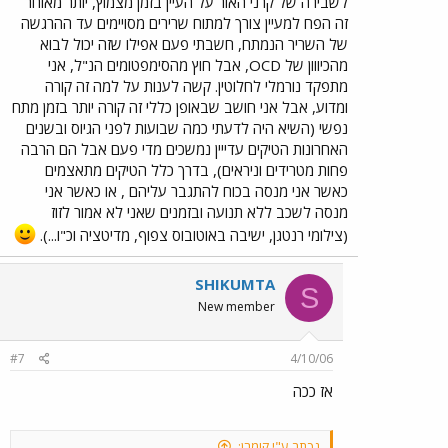
לשבירה של קרני האור על העיין בזמן מצמוץ, יותר מאוחר
לך, לגבי מה. אשמח לתשובות תודה וגמר חתימה טובה פביאן ב.
זה הפח למעיין צורך למתוח שרירים מסויימים עד ההרגשה
של השריר הנמתח, חשבתי פעם אפילו שזה יכול לבוא
מהכיווון של OCD, אבל חוץ מהסימפטומים הנ"ל, אני
מתפקד נורמלי לחלוטין. קשה לענות על למה זה קורה
ומדוע, אבל אני חושב שבאופן כללי זה קורה יותר בזמן מתח
נפשי (השיא היה לדעתי כמה שבועות לפני הגיוס ובשנים
האחרונות הטיקים עדייין נמשכים מדי פעם אבל הם הרבה
פחות מטרידים וניראים), בדרך כלל הטיקים מתאצמים
כאשר אני מנסה בכוח להתגבר עליהם , או כאשר אני
מנסה לשכב ללא תנועה ובזמנים שאני לא אמור לזוז
(צילומי רנטגן, ישיבה באוטובוס צפוף, מדיטציה וכ"ו...).
SHIKUMTA
S
New member
#7
4/10/06
אז ככה
נכתב ע"י קומרן: