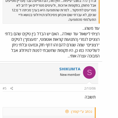
ובדרך כלל במצבי עייפות... חוץ מזה, הם הופיעו בעבר (ועדיין מופיעים
אבל פחות), בתקופות ארוכות , ולעיטים מטרידים אך לרוב לא
מפריעים לתיפקוד... למרות שהתופעה היא בערך מכיתה ד' (כ12
שנים), לא עברתי שום איבחון פסיכולוגי\נוירולוגי בנושא ודיי
התעלמתי מהתופעה.
עוד משהו...
רציתי לישאול עוד שאלה... האם יש הבדל בין טיקים שהם בלתי
רצוניים לגמרי (התנועות קוראות אוטומטי, "מעצמן") לטיקים
"רצוניים" שמה שגורם להם זהו דחף חזק וכמעט ובלתי ניתן
לשליטה? כמו כן, היו תקופות שחשבתי לפנות לנוירולוג אבל
המבוכה עצרה אותי...
SHIKUMTA
S
New member
#5
2/10/06
תשובה
נכתב ע"י קומרן: