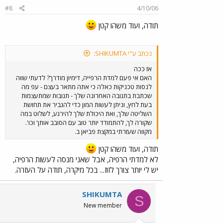
#8
4/10/06
תודה, ועוד משהו קטן
נכתב ע"י SHIKUMTA:
אז ככה
האם אי פעם למדת הרפייה, דימיון מודרך? לדעתי שווה
לנסות טכניקות כאלה כי אתה מתאר בעצם - עפ מה
שכתבת בתגובה האחרונה שלך - תגובות שמתעצמות
בעת לחץ, וניתן לעשות המון כדי להגביר את תחושת
השליטה שלך, ואת היכולת שלך להירגע, לשלוט במה
שקורה לך, להתמודד יותר טוב עם הסובב אותך וכו'.
מקווה שעזרתי במקצת פביאן ב.
תודה, ועוד משהו קטן
לא למדתי הרפיה, אבל שאני מנסה לעשות הרפיה,
יש לי יותר צורך לזוז... בכל מיקרה, תודה על העזרה.
SHIKUMTA
S
New member