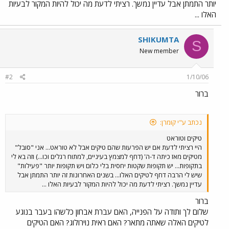
יותר התמתן אבל עדיין נמשך. רציתי לדעת מה יכול להיות המקור לבעיות
האלו ...
SHIKUMTA
S
New member
#2
1/10/06
ברור
נכתב ע"י קומרן:
טיקים וטוראט
היי רציתי לדעת אם יש הפרעות שהם טיקים אבל לא טוראט... אני "סובל"
מטיקים מאז כיתה ד-ה' (דחף למצמץ בעיניים, למתוח רגלים וכו...) וזה בא לי
בתקופות... יש תקופות שקטות יחסית בלי כלום ויש תקופות יותר "פעילות"
שיש לי הרבה דחף לטיקים האלו... בשנים האחרונות זה יותר התמתן אבל
עדיין נמשך. רציתי לדעת מה יכול להיות המקור לבעיות האלו ...
ברור
שלום לך ותודה על הפנייה, האם עברת אבחון כלשהו בעבר בנוגע
לטיקים האלה שאתה מתאר? האם ראית נוירולוג? האם הטיקים