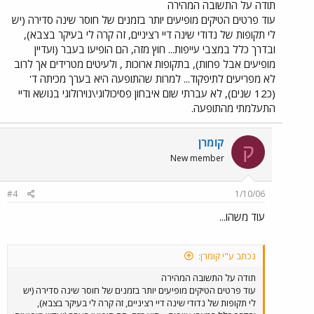
תודה על התשובה המהירה
עוד פרטים הטיקים מופיעים יותר בזמנים של חוסר שינה סדירה (יש
לי תקופות של נדודי שינה דיי רציניים, זה קרה לי בעיקר בצבא),
ובדרך כלל במצבי עייפות... חוץ מזה, הם הופיעו בעבר (ועדיין
מופיעים אבל פחות), בתקופות ארוכות , ולעיטים מטרידים אך לרוב
לא מפריעים לתיפקוד... למרות שהתופעה היא בערך מכיתה ד'
(כ12 שנים), לא עברתי שום איבחון פסיכולוגי\נוירולוגי בנושא ודיי
התעלמתי מהתופעה.
קומרן
ק
New member
#4
1/10/06
עוד משהו...
נכתב ע"י קומרן:
תודה על התשובה המהירה
עוד פרטים הטיקים מופיעים יותר בזמנים של חוסר שינה סדירה (יש
לי תקופות של נדודי שינה דיי רציניים, זה קרה לי בעיקר בצבא),