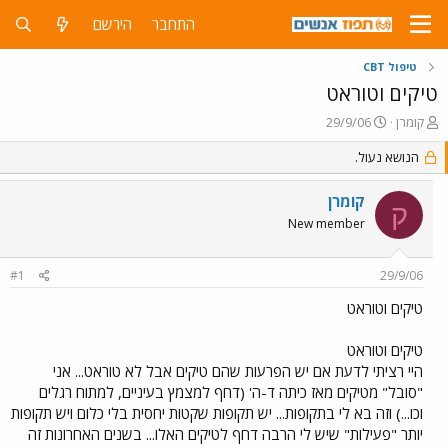
התחבר
הירשם
טיפול CBT
טיקים וטוראט
פ
פ
קומרן
29/9/06
ו
ו
ת
ר
הנושא נעול.
ח
ס
ה
ם
קומרן
ק
נ
ב
New member
ו
ת
ש
א
א
ר
#1
29/9/06
י
ך
טיקים וטוראט
טיקים וטוראט
היי רציתי לדעת אם יש הפרעות שהם טיקים אבל לא טוראט... אני
"סובל" מטיקים מאז כיתה ד-ה' (דחף למצמץ בעיניים, למתוח רגלים
וכו...) וזה בא לי בתקופות... יש תקופות שקטות יחסית בלי כלום ויש תקופות
יותר "פעילות" שיש לי הרבה דחף לטיקים האלו... בשנים האחרונות זה