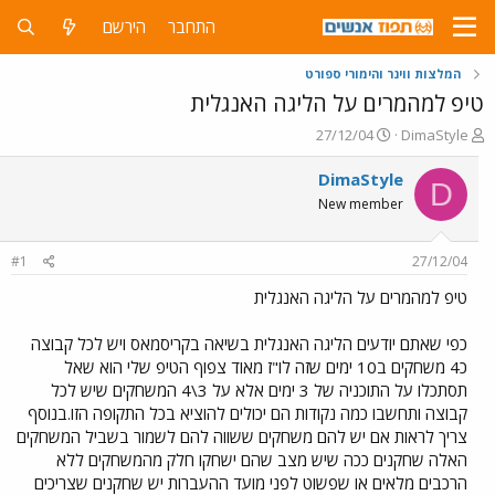
התחבר
הירשם
המלצות ווינר והימורי ספורט
טיפ למהמרים על הליגה האנגלית
פ
פ
27/12/04
DimaStyle
ו
ו
ת
ר
DimaStyle
D
ח
ס
New member
ה
ם
נ
ב
ו
ת
#1
27/12/04
ש
א
א
ר
טיפ למהמרים על הליגה האנגלית
י
ך
כפי שאתם יודעים הליגה האנגלית בשיאה בקריסמאס ויש לכל קבוצה
כ4 משחקים ב10 ימים שזה לו"ז מאוד צפוף הטיפ שלי הוא שאל
תסתכלו על התוכניה של 3 ימים אלא על 3\4 המשחקים שיש לכל
קבוצה ותחשבו כמה נקודות הם יכולים להוציא בכל התקופה הזו.בנוסף
צריך לראות אם יש להם משחקים ששווה להם לשמור בשביל המשחקים
האלה שחקנים ככה שיש מצב שהם ישחקו חלק מהמשחקים ללא
הרכבים מלאים או שפשוט לפני מועד ההעברות יש שחקנים שצריכים