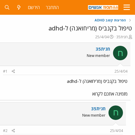
התחבר
הירשם
הפרעות קשב ADHD
טיפול בקנביס (מריחואנה) ל-adhd
פ
פ
חגית35
25/4/04
ו
ו
ת
ר
חגית35
ח
ח
ס
New member
ה
ם
נ
ב
ו
ת
#1
25/4/04
ש
א
א
ר
טיפול בקנביס (מריחואנה) ל-adhd
י
ך
מזמינה אתכם לקרוא
חגית35
ח
New member
#2
25/4/04