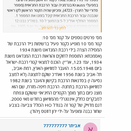
במפעלי Krauss בגרמניה עבור הרכבת החג'אזית (מספר
סדורי של היצרן - 4723), ומכיוון שהיה הקטר הראשון לקו ראשי
שנבנה עבור הרכבת החג'אזית קיבל בזמנו את המספר 1.
המספר הוחלף אח"כ ל-5 ובהמשך ל-10. בסה"כ נבנו 12
קטרים מסדרה זו עבור הרכבת החג'אזית עד שנת 1905, עם
לחץ כדי להרחיב...
המון שינויים קטנים. הקטר הוא קטר קיטור עם סידור גלגלים 0-
6-0 ומיכלי מים ודלק על הקטר עצמו (מה שמכונה קטר 'טנק')
מס' פרטים נוספים על קטר מס' 10:
במשך שירותם השתתפו קטרים מסוג זה בכל העבודות
קטר מס' 10 מופיע כקטר פעיל ברשימות נייד הרכבת של
האפשריות ברכבת החג'אזית -הקמת הקווים, רכבות בקו הראשי,
המסילה הצרה בידי רכבת המנדאט משנת 1934
הרכבת הרשמית הראשונה שהגיעה לתחנת באר שבע, רכבת
(אסמכתא: התוספת לחוקים והוראות רכבת המנדאט משנת
סיור מיוחדת אחרי מלחמת העולם הראשונה לאורך הקו לדרום
1934, עמ' 123, אר"י). הוכנס למצאי קטרי רכבת-ישראל
ירדן ולסעודיה, עיתוק בכל הרשת וכיו"ב. חלק מהם קיבלו
ביום 15.05.1948. הועבר למוזיאון-הארץ, רמת-אביב,
בתקופת הבריטים טנדר (עגלה לפחם ולמים) שנלקח מקטרים
גדולים יותר ושימש להארכת טווח הנסיעה. קטר מספר היה
תל-אביב בשנת 1956 ואח"כ שוקם לתצוגה (לא למצב
קטר הקיטור היחיד שניצל מגריטה בשנות ה-60 על-ידי רכבת
נסיעה !) בסדנאות הרכבת בקישון והועבר בשנת 1982
ישראל, זאת מפני שמוזיאון ארץ ישראל בתל אביב ביקש וקיבל
למוזיאון-הרכבת בתחנת- הרכבת חיפה-מזרח, שם הוא
אותו לאוסף שלו. בתחילת שנות ה-90 עשתה הרכבת עסקה
מוצג כיום בתוך מוסך הקטרים החיג'אזי ששוקם ונפתח
עם מוזיאון הארץ ובתמורה ליחידה של קרונוע אסלינגן ומספר
למבקרים כחלק אינטגרלי מהמוזיאון בחודש מאי 2000.
פריטים נוספים קיבלה בחזרה הקטר ששופץ (אם אפשר לקרוא
דגם מדוייק של קטר זה בגודל HO הכולל צביעה בצבע
לזה 'שיפוץ') בהתנדבות בסדנאות הרבת בקישון לפני הכנסתו
למוזיאון הרכבת. (ואביתר ייתקן את הנתונים וישלים את החסר,
שחור נבנה ומופעל על-ידי ירון דוזטס (יהוד).
אם בא לו ויש אכן צורך)
אביתר 777777777
א