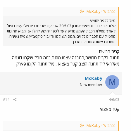
נכתב ע"י McKaby:
טיול לכפר יהושע
שלום לכולם. ביום שישי אחרון 30.5.03 אני ועוד שני חברים שלי עשינו טיול
לאורך מסילת רכבת העמק מחיפה עד לכפר יהושע.להלן אני מביא תמונות
מהטיול עם הסברים נלווים .תמונות צולמו ע"י בוריס קפצ'יץ. צפיה נעימה.
תמונה ראשונה :תחילת הדרך
קרית חרושת
תחנה בקרית חרושת,המבנה עצמו מוזנח,כמה חבל שיקחו דוגמה
מאלראי ליד תחנה הוצב קטר צאצוא , מול תחנה הקימו פארק
McKaby
M
New member
#14
4/6/03
קטר צאצוא
נכתב ע"י McKaby: