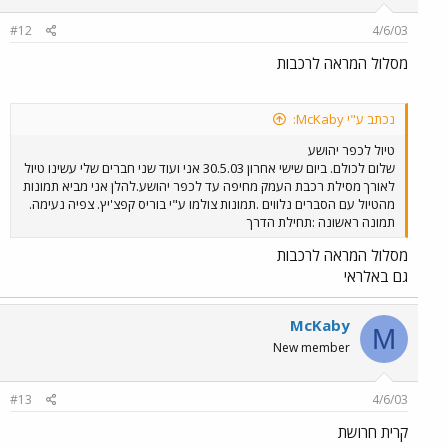
#12
4/6/03
מסלול המראה לרכבות
נכתב ע"י McKaby:
טיול לכפר יהושע
שלום לכולם. ביום שישי אחרון 30.5.03 אני ועוד שני חברים שלי עשינו טיול
לאורך מסילת רכבת העמק מחיפה עד לכפר יהושע.להלן אני מביא תמונות
מהטיול עם הסברים נלווים .תמונות צולמו ע"י בוריס קפצ'יץ. צפיה נעימה.
תמונה ראשונה :תחילת הדרך
מסלול המראה לרכבות
גם באלראי
McKaby
M
New member
#13
4/6/03
קרית חרושת