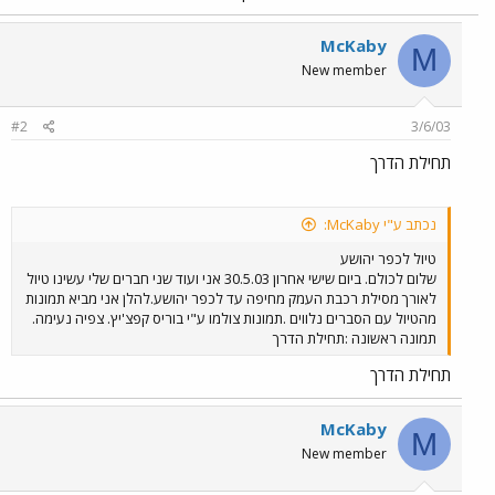
McKaby
M
New member
#2
3/6/03
תחילת הדרך
נכתב ע"י McKaby:
טיול לכפר יהושע
שלום לכולם. ביום שישי אחרון 30.5.03 אני ועוד שני חברים שלי עשינו טיול
לאורך מסילת רכבת העמק מחיפה עד לכפר יהושע.להלן אני מביא תמונות
מהטיול עם הסברים נלווים .תמונות צולמו ע"י בוריס קפצ'יץ. צפיה נעימה.
תמונה ראשונה :תחילת הדרך
תחילת הדרך
McKaby
M
New member