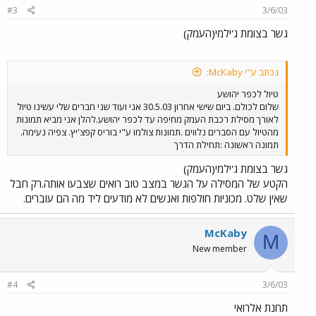
#3
3/6/03
גשר בצומת ג'ילמי(העמק)
נכתב ע"י McKaby:
טיול לכפר יהושע
שלום לכולם. ביום שישי אחרון 30.5.03 אני ועוד שני חברים שלי עשינו טיול
לאורך מסילת רכבת העמק מחיפה עד לכפר יהושע.להלן אני מביא תמונות
מהטיול עם הסברים נלווים .תמונות צולמו ע"י בוריס קפצ'יץ. צפיה נעימה.
תמונה ראשונה :תחילת הדרך
גשר בצומת ג'ילמי(העמק)
הקטע של המסילה על הגשר במצב טוב רואים שצבעו אותה.רק חבל
שאין שלט. מכוניות חולפות ואנשים לא מודעים ליד מה הם עוברים.
McKaby
M
New member
#4
3/6/03
תחנת אלרואי