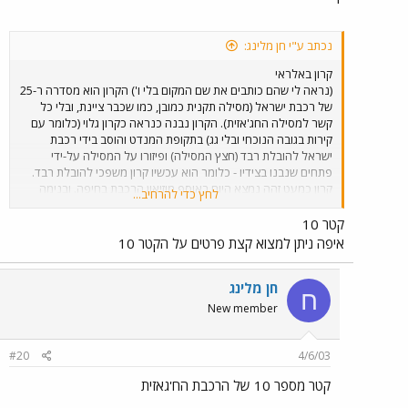
נכתב ע"י חן מלינג:
קרון באלראי
(נראה לי שהם כותבים את שם המקום בלי ו') הקרון הוא מסדרה ר-25
של רכבת ישראל (מסילה תקנית כמובן, כמו שכבר ציינת, ובלי כל
קשר למסילה החג'אזית). הקרון נבנה כנראה כקרון גלוי (כלומר עם
קירות בגובה הנוכחי ובלי גג) בתקופת המנדט והוסב בידי רכבת
ישראל להובלת רבד (חצץ המסילה) ופיזורו על המסילה על-ידי
פתחים שנבנו בצידיו - כלומר הוא עכשיו קרון משפכי להובלת רבד.
קרון כמעט זהה נמצא היום באוסף מוזיאון הרכבת בחיפה. ובנימה
לחץ כדי להרחיב...
אישית - גם אני מרוצה משיפוץ מבנה התחנה, ואפילו הייתי בחנוכתו
לפני ארבע שנים, אבל בכל זאת קצת חבל לי שהיו צריכים לגלוש לכזו
קטר 10
הצטעצעות עם הקרון הזה, צבעיו והדמויות, במיוחד כאשר יש עדיין
איפה ניתן למצוא קצת פרטים על הקטר 10
בסדנאות הרכבת בקישון מספר שרידים של קרונות חג'אזיים שמחכים
לתקציב וליד אוהבת. טוב, מה אני יכול לצפות במדינה שבה אף אחד
לא טרח לבדוק את החומר הרלוונטי בארכיו מוזיאון הרכבת לפני
חן מלינג
ח
שכתבו את הסקירה ה-'היסטורית' על התחנה, במדינה שגם אם היו
New member
הולכים לארכיון הרכבת היו נענים פניהם ריקם, למרות שקיים חומר
כזה, במדינה שבה כשחושבים על קטר ישן עולה לכולם בראש
המספר 70414 בלי להבין בכלל שמדובר בקטר קיטור שהוא שונה
#20
4/6/03
מהותית מהקטרים הקיימים כיום.
קטר מספר 10 של הרכבת הח'גאזית