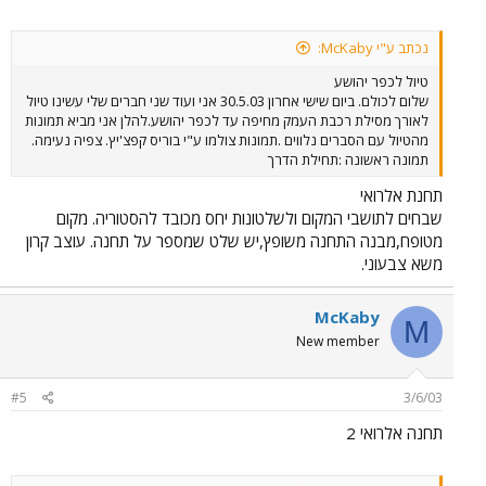
נכתב ע"י McKaby:
טיול לכפר יהושע
שלום לכולם. ביום שישי אחרון 30.5.03 אני ועוד שני חברים שלי עשינו טיול
לאורך מסילת רכבת העמק מחיפה עד לכפר יהושע.להלן אני מביא תמונות
מהטיול עם הסברים נלווים .תמונות צולמו ע"י בוריס קפצ'יץ. צפיה נעימה.
תמונה ראשונה :תחילת הדרך
תחנת אלרואי
שבחים לתושבי המקום ולשלטונות יחס מכובד להסטוריה. מקום
מטופח,מבנה התחנה משופץ,יש שלט שמספר על תחנה. עוצב קרון
משא צבעוני.
McKaby
M
New member
#5
3/6/03
תחנה אלרואי 2