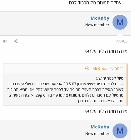
אחלה תמונות כול הכבוד לכם
McKaby
M
New member
#11
4/6/03
פינה נחמדה ליד אלראי
נכתב ע"י McKaby:
טיול לכפר יהושע
שלום לכולם. ביום שישי אחרון 30.5.03 אני ועוד שני חברים שלי עשינו טיול
לאורך מסילת רכבת העמק מחיפה עד לכפר יהושע.להלן אני מביא תמונות
מהטיול עם הסברים נלווים .תמונות צולמו ע"י בוריס קפצ'יץ. צפיה נעימה.
תמונה ראשונה :תחילת הדרך
פינה נחמדה ליד אלראי
McKaby
M
New member