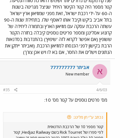
שנלקח מקטרים גדולים יותר ושימש להארכת טווח הנסיעה.
קטר מספר היה קטר הקיטור היחיד שניצל מגריטה בשנות
ה-60 על-ידי רכבת ישראל, זאת מפני שמוזיאון ארץ ישראל
בתל אביב ביקש וקיבל אותו לאוסף שלו. בתחילת שנות ה-90
עשתה הרכבת עסקה עם מוזיאון הארץ ובתמורה ליחידה של
קרונוע אסלינגן ומספר פריטים נוספים קיבלה בחזרה הקטר
ששופץ (אם אפשר לקרוא לזה 'שיפוץ') בהתנדבות בסדנאות
הרבת בקישון לפני הכנסתו למוזיאון הרכבת. (ואביתר ייתקן את
הנתונים וישלים את החסר, אם בא לו ויש אכן צורך)
אביתר 777777777
א
New member
#35
4/6/03
מס' פרטים נוספים על קטר מס' 10:
נכתב ע"י חן מלינג:
קטר מספר 10 של הרכבת הח'גאזית
לפי ספרו של Rick Tourret בשם Hedjaz Railway, קטר
מספר 10 נולד בשנת 1902 כקטר הראשון מסוג זה שיוצר