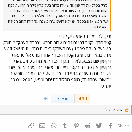
נזרק בסדנאות הקישון עד שאיזה בחור בעל מרץ מקרית חרושת לקח
אותו תחת חסותו, ייפה אותו והציב אותו בפארק שהוקם ליד התחנה
הישנה (שאולי באמת ראויה לשיפוץ). מכיוון שלא מדובר בציוד נייד
של ממש אלא בפסל, אני לא חושב שזה משנה על ריזה רוחב מסילה
הוא עומד.
תיקון לחן מלינג ! אנא דייק לגבי
קטר הדמי: קטר דמי זה נבנה עבור הסרט: "רכבת העמק" שהופק
בישראל בשנת 1989 (עם השחקנים: דן תורג'מן, תומי יואל ונטע
מורן, במאי: יונתן פז). הקטר הועבר לאחר הסרט אל סדנאות
הקישון שם נצבע ולאחר-מכן הועבר למקומו הנוכחי בפארק
הקישון. את סביבת הקטר ומיקומו בפארק יזם ועיצב גלעד שחר
ז"ל בחנוכה תשנ"ה  1994. צילום של קטר דמי זה מופיע ב-
"ידיעות-אחרונות", מוסף מסלול לתיירות ופנאי, 23.01.2003,
עמ' 10.
Last
1 of 3
הבא
הנושא נעול.
פייסבוק
Twitter
Reddit
Pinterest
Tumblr
WhatsApp
דואר אלקטרוני
הוסף קישור
Share: