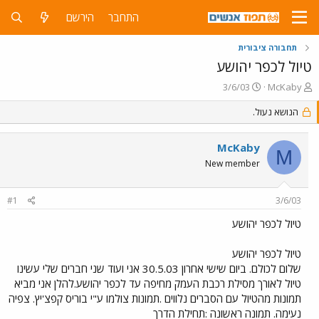
התחבר
הירשם
תחבורה ציבורית
טיול לכפר יהושע
פ
פ
3/6/03
McKaby
ו
ו
ת
הנושא נעול.
ר
ח
ס
ה
ם
McKaby
נ
ב
M
ו
ת
New member
ש
א
א
ר
#1
3/6/03
י
ך
טיול לכפר יהושע
טיול לכפר יהושע
שלום לכולם. ביום שישי אחרון 30.5.03 אני ועוד שני חברים שלי עשינו
טיול לאורך מסילת רכבת העמק מחיפה עד לכפר יהושע.להלן אני מביא
תמונות מהטיול עם הסברים נלווים .תמונות צולמו ע"י בוריס קפצ'יץ. צפיה
נעימה. תמונה ראשונה :תחילת הדרך