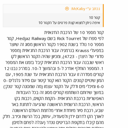
נכתב ע"י McKaby:
קטר 10
איפה ניתן למצוא קצת פרטים על הקטר 10
קטר מספר 10 של הרכבת הח'גאזית
לפי ספרו של Rick Tourret בשם Hedjaz Railway, קטר
מספר 10 נולד בשנת 1902 כקטר הראשון מסוג זה שיוצר
במפעלי Krauss בגרמניה עבור הרכבת החג'אזית (מספר
סדורי של היצרן - 4723), ומכיוון שהיה הקטר הראשון לקו
ראשי שנבנה עבור הרכבת החג'אזית קיבל בזמנו את המספר
1. המספר הוחלף אח"כ ל-5 ובהמשך ל-10. בסה"כ נבנו 12
קטרים מסדרה זו עבור הרכבת החג'אזית עד שנת 1905, עם
המון שינויים קטנים. הקטר הוא קטר קיטור עם סידור גלגלים 0-
6-0 ומיכלי מים ודלק על הקטר עצמו (מה שמכונה קטר 'טנק')
במשך שירותם השתתפו קטרים מסוג זה בכל העבודות
האפשריות ברכבת החג'אזית -הקמת הקווים, רכבות בקו
הראשי, הרכבת הרשמית הראשונה שהגיעה לתחנת באר
שבע, רכבת סיור מיוחדת אחרי מלחמת העולם הראשונה
לאורך הקו לדרום ירדן ולסעודיה, עיתוק בכל הרשת וכיו"ב. חלק
מהם קיבלו בתקופת הבריטים טנדר (עגלה לפחם ולמים)