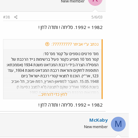
New member
#38
5/6/03
1982 = 1992. סליחה ! ותודה לחן !
נכתב ע"י אביתר 777777777:
מס' פרטים נוספים על קטר מס' 10:
קטר מס' 10 מופיע כקטר פעיל ברשימות נייד הרכבת של
המסילה הצרה בידי רכבת המנדאט משנת 1934 (אסמכתא:
התוספת לחוקים והוראות רכבת המנדאט משנת 1934, עמ'
123, אר"י). הוכנס למצאי קטרי רכבת-ישראל ביום
15.05.1948. הועבר למוזיאון-הארץ, רמת-אביב, תל-אביב
בשנת 1956 ואח"כ שוקם לתצוגה (לא למצב נסיעה !)
בסדנאות הרכבת בקישון והועבר בשנת 1982
לחץ כדי להרחיב...
למוזיאון-הרכבת בתחנת- הרכבת חיפה-מזרח, שם הוא מוצג
כיום בתוך מוסך הקטרים החיג'אזי ששוקם ונפתח למבקרים
1982 = 1992. סליחה ! ותודה לחן !
כחלק אינטגרלי מהמוזיאון בחודש מאי 2000. דגם מדוייק של
קטר זה בגודל HO הכולל צביעה בצבע שחור נבנה ומופעל
McKaby
על-ידי ירון דוזטס (יהוד).
M
New member