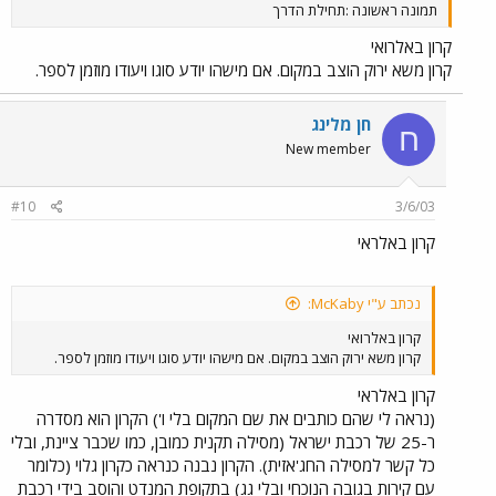
תמונה ראשונה :תחילת הדרך
קרון באלרואי
קרון משא ירוק הוצב במקום. אם מישהו יודע סוגו ויעודו מוזמן לספר.
חן מלינג
ח
New member
#10
3/6/03
קרון באלראי
נכתב ע"י McKaby:
קרון באלרואי
קרון משא ירוק הוצב במקום. אם מישהו יודע סוגו ויעודו מוזמן לספר.
קרון באלראי
(נראה לי שהם כותבים את שם המקום בלי ו') הקרון הוא מסדרה
ר-25 של רכבת ישראל (מסילה תקנית כמובן, כמו שכבר ציינת, ובלי
כל קשר למסילה החג'אזית). הקרון נבנה כנראה כקרון גלוי (כלומר
עם קירות בגובה הנוכחי ובלי גג) בתקופת המנדט והוסב בידי רכבת