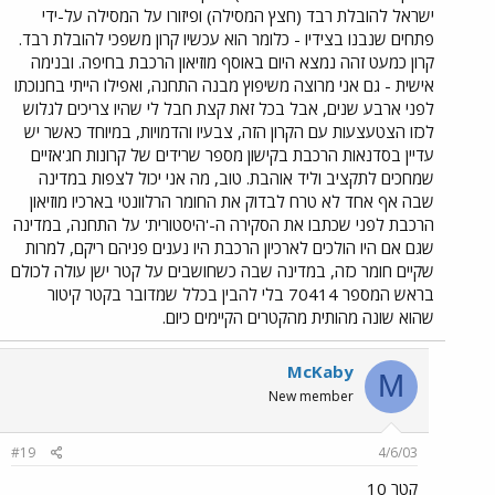
ישראל להובלת רבד (חצץ המסילה) ופיזורו על המסילה על-ידי
פתחים שנבנו בצידיו - כלומר הוא עכשיו קרון משפכי להובלת רבד.
קרון כמעט זהה נמצא היום באוסף מוזיאון הרכבת בחיפה. ובנימה
אישית - גם אני מרוצה משיפוץ מבנה התחנה, ואפילו הייתי בחנוכתו
לפני ארבע שנים, אבל בכל זאת קצת חבל לי שהיו צריכים לגלוש
לכזו הצטעצעות עם הקרון הזה, צבעיו והדמויות, במיוחד כאשר יש
עדיין בסדנאות הרכבת בקישון מספר שרידים של קרונות חג'אזיים
שמחכים לתקציב וליד אוהבת. טוב, מה אני יכול לצפות במדינה
שבה אף אחד לא טרח לבדוק את החומר הרלוונטי בארכיו מוזיאון
הרכבת לפני שכתבו את הסקירה ה-'היסטורית' על התחנה, במדינה
שגם אם היו הולכים לארכיון הרכבת היו נענים פניהם ריקם, למרות
שקיים חומר כזה, במדינה שבה כשחושבים על קטר ישן עולה לכולם
בראש המספר 70414 בלי להבין בכלל שמדובר בקטר קיטור
שהוא שונה מהותית מהקטרים הקיימים כיום.
McKaby
M
New member
#19
4/6/03
קטר 10