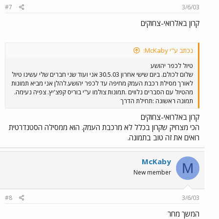
#7
3/6/03
קרון באלרואי-צחוקים
נכתב ע"י McKaby:
טיול לכפר יהושע
שלום לכולם. ביום שישי אחרון 30.5.03 אני ועוד שני חברים שלי עשינו טיול
לאורך מסילת רכבת העמק מחיפה עד לכפר יהושע.להלן אני מביא תמונות
מהטיול עם הסברים נלווים .תמונות צולמו ע"י בוריס קפצ'יץ. צפיה נעימה.
תמונה ראשונה :תחילת הדרך
קרון באלרואי-צחוקים
הכי מצחיק שקרון בכלל לא מרכבת העמק. הוא ממסילה הסטנדרטית
רואים את זה טוב בתמונה.
McKaby
M
New member
#8
3/6/03
המשך מחר