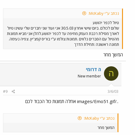
נכתב ע"י McKaby:
טיול לכפר יהושע
שלום לכולם. ביום שישי אחרון 30.5.03 אני ועוד שני חברים שלי עשינו טיול
לאורך מסילת רכבת העמק מחיפה עד לכפר יהושע.להלן אני מביא תמונות
מהטיול עם הסברים נלווים .תמונות צולמו ע"י בוריס קפצ'יץ. צפיה נעימה.
תמונה ראשונה :תחילת הדרך
המשך מחר
ה דרומי
ה
New member
#9
3/6/03
../images/Emo51.gif אחלה תמונות כול הכבוד לכם
נכתב ע"י McKaby:
המשך מחר