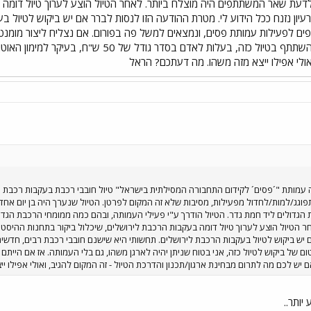
4 איש, ולדעתי ולדעת שאר המשתתפים היה מוצלח ביותר. לאחר הטיול הוצע לערוך טיול
רעיון נזנח ככל הידוע לי. מטרת ההודעה הזו לנסות לברר אם יש ביקוש לטיול 
פים לפעילות עמותת פסים, ונמצאים למשל פה בפורום. אם נצליח ליצור מומנטום
בלי העמותה. אז אם הייתם רוצים להשתתף בטיול כזה,
אולי אפילו ייצא מזה משהו. מה דעתכם? הראל
 עמותת "´פסים´ לקידום התחבורה המסילתית בישראל" טיול חובבי רכבת בעקבות רכבת ה
וגג/למות/לחדול מפעילות, מסיבות שלא זה המקום לפרטן. הטיול שנערך היה בן יום אחד,
הטיול הוצע לערוך טיול דומה בעקבות הרכבת לירושלים, שיכלול ביקור בתחנות ההיסטוריו
יש ביקוש לטיול בעקבות הרכבת לירושלים. תחשותי היא שישנם חובבי רכבת רבים, חדשים
אם יש לכם מה לתרום מבחינת ארגון/תכנון והדרכת הטיול - זה המקום להגיב, ואולי אפילו
ותר..