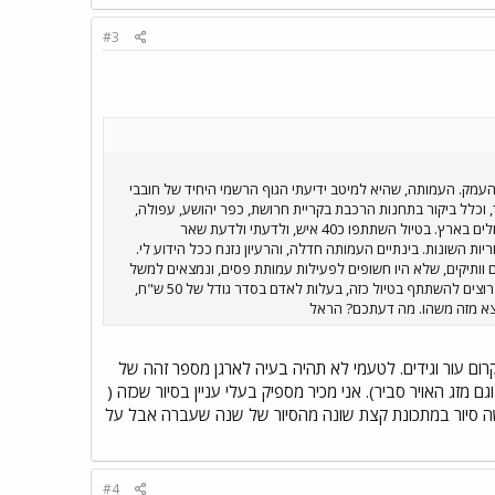
#3
עמק. העמותה, שהיא למיטב ידיעתי הגוף הרשמי היחיד של חובבי
 וכלל ביקור בתחנות הרכבת בקריית חרושת, כפר יהושע, עפולה,
ביתן שאן, גשר, צמח ובגשרי הרכבת הגדולים ליד חמת גדר. הטיול הודרך ע"י פעילי העמותה, ובהם כמה ממומחי הרכבת הגדולים בארץ. בטיול השתתפו כ40 איש, ולדעתי ולדעת שאר
ת השונות. בינתיים העמותה חדלה, והרעיון נזנח ככל הידוע לי.
 וותיקים, שלא היו חשופים לפעילות עמותת פסים, ונמצאים למשל
פה בפורום. אם נצליח ליצור מומנטום של ביקוש לטיול כזה, אני בטוח שניתן יהיה לארגן משהו, גם בלי העמותה. אז אם הייתם רוצים להשתתף בטיול כזה, בעלות לאדם בסדר גודל של 50 ש"ח,
 ייצא מזה משהו. מה דעתכם? הראל
ום עור וגידים. לטעמי לא תהיה בעיה לארגן מספר זהה של
 מזג האויר סביר). אני מכיר מספיק בעלי עניין בסיור שכזה (
שה סיור במתכונת קצת שונה מהסיור של שנה שעברה אבל על
#4