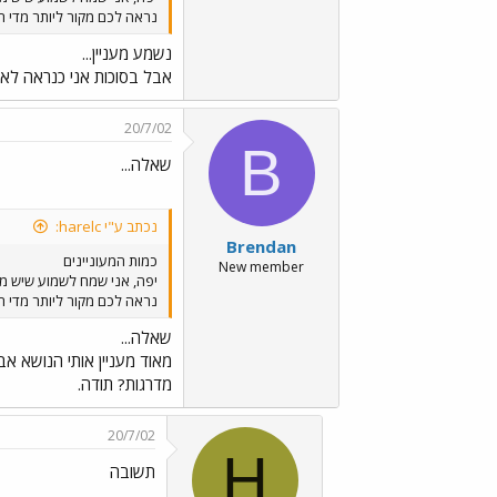
נראה לכם מקור ליותר מדי ר
נשמע מעניין...
אבל בסוכות אני כנראה לא או
20/7/02
B
שאלה...
נכתב ע"י harelc:
Brendan
כמות המעוניינים
New member
יפה, אני שמח לשמוע שיש מי 
נראה לכם מקור ליותר מדי ר
שאלה...
מאוד מעניין אותי הנושא א
מדרגות? תודה.
20/7/02
H
תשובה