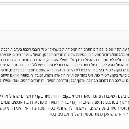
 עמותת "´פסים´ לקידום התחבורה המסילתית בישראל" טיול חובבי רכבת בעקבות רכבת ה
וגג/למות/לחדול מפעילות, מסיבות שלא זה המקום לפרטן. הטיול שנערך היה בן יום אחד,
הטיול הוצע לערוך טיול דומה בעקבות הרכבת לירושלים, שיכלול ביקור בתחנות ההיסטוריו
יש ביקוש לטיול בעקבות הרכבת לירושלים. תחשותי היא שישנם חובבי רכבת רבים, חדשים
אם יש לכם מה לתרום מבחינת ארגון/תכנון והדרכת הטיול - זה המקום להגיב, ואולי אפילו
בשנה שעברה ונהנה מאד חיכיתי בקוצר רוח לסיור בקו לירושלים שהחל אז לקר
א יערך במתכונת משנה שעברה (קרי בחול המועד סוכות עת רב האנשים פנויים וגם
תפי הסיור בשנה שעברה ישמחו להשתתף בסיור שכזה). הראל, אני הייתי עו
לוודא שיש אכן כמות מספקת של מתענינים בסיור.