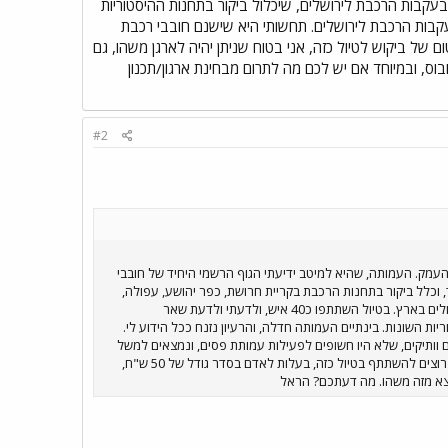
 דומה בעקבות הרכבת לירושלים, שיכלול ביקור בתחנות ההיסטוריות
בעקבות הרכבת לירושלים. תחשותי היא שישנם חובבי רכבת
 של ביקוש לטיול כזה, אני בטוח שניתן יהיה לארגן משהו, גם
 בעלות לאדם בסדר גודל של 50 ש"ח, בעיקר למימון האוטובוס, ובמיוחד אם יש לכם מה לתרום מבחינת ארגון/תכנון
#2
עמק. העמותה, שהיא למיטב ידיעתי הגוף הרשמי היחיד של חובבי
 וכלל ביקור בתחנות הרכבת בקריית חרושת, כפר יהושע, עפולה,
ביתן שאן, גשר, צמח ובגשרי הרכבת הגדולים ליד חמת גדר. הטיול הודרך ע"י פעילי העמותה, ובהם כמה ממומחי הרכבת הגדולים בארץ. בטיול השתתפו כ40 איש, ולדעתי ולדעת שאר
ת השונות. בינתיים העמותה חדלה, והרעיון נזנח ככל הידוע לי.
 וותיקים, שלא היו חשופים לפעילות עמותת פסים, ונמצאים למשל
פה בפורום. אם נצליח ליצור מומנטום של ביקוש לטיול כזה, אני בטוח שניתן יהיה לארגן משהו, גם בלי העמותה. אז אם הייתם רוצים להשתתף בטיול כזה, בעלות לאדם בסדר גודל של 50 ש"ח,
 ייצא מזה משהו. מה דעתכם? הראל