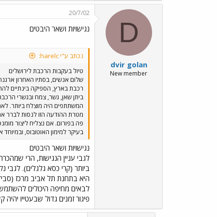
20/7/02
D
נגישויות ושאר היבטים
נכתב ע"י harelc:
dvir golan
טיול בעקבות הרכבת לירושלים
New member
שלום אנשים, בסתיו האחרון ארגנה
רכבת בארץ, הספיקה בינתיים להתפ
המשתתפים היה מוצלח ביותר. לאחר 
מטרת ההודעה הזו לנסות לברר אם 
בעיקר למימון האוטובוס, ובמיוחד 
נגישויות ושאר היבטים
לגבי עניין הנגישות, הרי שמהכר
ביותר (קרי כסא גלגלים). לגבי 
היא בתחנת תל אביב מרכז (סביד
לבאים מחיפה היכולים להשתמש בר
פיגור זמנים גדול שבעטייו יהיה