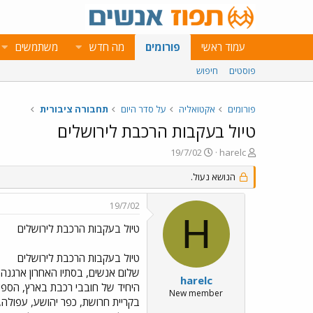
עמוד ראשי
פורומים
מה חדש
משתמשים
פוסטים
חיפוש
פורומים
אקטואליה
על סדר היום
תחבורה ציבורית
טיול בעקבות הרכבת לירושלים
פ
פ
19/7/02
harelc
ו
ו
ת
ר
הנושא נעול.
ח
ס
ה
ם
19/7/02
נ
ב
H
ו
ת
טיול בעקבות הרכבת לירושלים
ש
א
א
ר
טיול בעקבות הרכבת לירושלים
י
שלום אנשים, בסתיו האחרון ארגנה
ך
harelc
היחיד של חובבי רכבת בארץ, הספיק
New member
בקריית חרושת, כפר יהושע, עפולה,