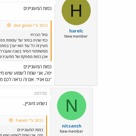
H
כמות המעוניינים
נכתב ע"י dvir golan:
harelc
טיול הכרחי
New member
כמי שהיה בסיור של עמותת פסים
מעיין זה כל עוד הוא יערך במתכ
ממשתתפי הסיור בשנה שעברה יש
אכן כמות מספקת של מתענינים 
כמות המעוניינים
יפה, אני שמח לשמוע שיש מי 
"גם אני!". אם זה נראה לכם מ
20/7/02
N
נשמע מעניין...
נכתב ע"י harelc:
nitsansh
כמות המעוניינים
New member
יפה, אני שמח לשמוע שיש מי 