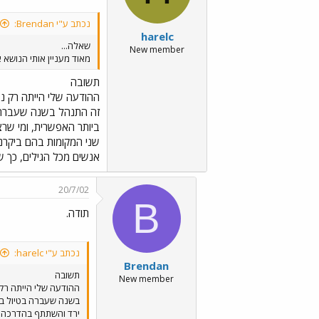
נכתב ע"י Brendan:
harelc
שאלה...
New member
מאוד מעניין אותי הנושא 
תשובה
ההודעה שלי הייתה רק נסיו
זה התנהל בשנה שעברה בט
ביותר האפשרית, ומי שר
שני המקומות בהם ביקרנו
אנשים מכל הגילים, כך ש
20/7/02
B
תודה.
נכתב ע"י harelc:
Brendan
תשובה
New member
ההודעה שלי הייתה רק נ
בשנה שעברה בטיול בעק
ירד והשתתף בהדרכה במ