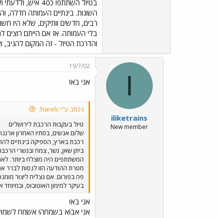
בטיול השתתפו כ0
השונות. בינתיים העמותה חדלה, וה
רבים, חדשים וותיקים, שלא היו חשו
והדרכת הטיול - זה המקום להגיב, ו
19/7/02
I
אני בא!
נכתב ע"י harelc:
iliketrains
טיול בעקבות הרכבת לירושלים
New member
שלום אנשים, בסתיו האחרון ארגנה
רכבת בארץ, הספיקה בינתיים להתפ
המשתתפים היה מוצלח ביותר. לאחר 
מטרת ההודעה הזו לנסות לברר אם 
בעיקר למימון האוטובוס, ובמיוחד 
אני בא!
אני אבוא בשמחה! אשמח לשמוע י