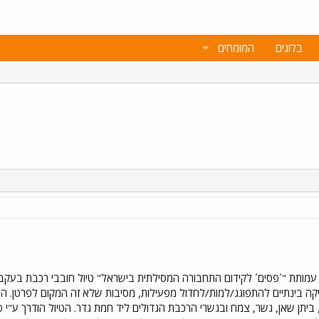
בלוגים
המומחים
 עמותת "´פסים´ לקידום התחבורה המסילתית בישראל" טיול חובבי רכבת בעקב
ה בינתיים להתפוגג/למות/לחדול מפעילות, מסיבות שלא זה המקום לפרטן. הטי
 ביתן שאן, גשר, צמח ובגשרי הרכבת הגדולים ליד חמת גדר. הטיול הודרך ע"י