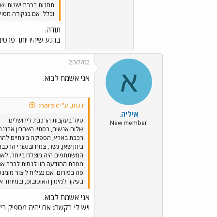
תחנות רכבת ישנות ושו
וכלל. אם בנקודה מסוי
תודה.
ברגע שיהיו יותר פרט
20/7/02
א
אני אשמח לבוא.
נכתב ע"י harelc:
איליה.
טיול בעקבות הרכבת לירושלים
New member
שלום אנשים, בסתיו האחרון ארגנה
רכבת בארץ, הספיקה בינתיים להתפ
המשתתפים היה מוצלח ביותר. לאחר 
מטרת ההודעה הזו לנסות לברר אם 
בעיקר למימון האוטובוס, ובמיוחד 
אני אשמח לבוא.
ויש לי בקשה: אם יהיה מספיק בי