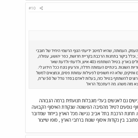
#10
עמק. העמותה, שהיא למיטב ידיעתי הגוף הרשמי היחיד של חובבי
 וכלל ביקור בתחנות הרכבת בקריית חרושת, כפר יהושע, עפולה,
ביתן שאן, גשר, צמח ובגשרי הרכבת הגדולים ליד חמת גדר. הטיול הודרך ע"י פעילי העמותה, ובהם כמה ממומחי הרכבת הגדולים בארץ. בטיול השתתפו כ40 איש, ולדעתי ולדעת שאר
ת השונות. בינתיים העמותה חדלה, והרעיון נזנח ככל הידוע לי.
 וותיקים, שלא היו חשופים לפעילות עמותת פסים, ונמצאים למשל
פה בפורום. אם נצליח ליצור מומנטום של ביקוש לטיול כזה, אני בטוח שניתן יהיה לארגן משהו, גם בלי העמותה. אז אם הייתם רוצים להשתתף בטיול כזה, בעלות לאדם בסדר גודל של 50 ש"ח,
 ייצא מזה משהו. מה דעתכם? הראל
נגישים גם לאנשים בעלי מוגבלות תנועתית ברמה הגבוהה
לאסוף נוסעים לטיול מהסיבה הפשוטה שנקודת האיסוף הקבועה
ו. תחנת הרכבת בתל אביב נגישה מכל הארץ בייחוד שמדובר
בב בין נקודות איסוף שונות ברחבי הארץ , סופו שייצור