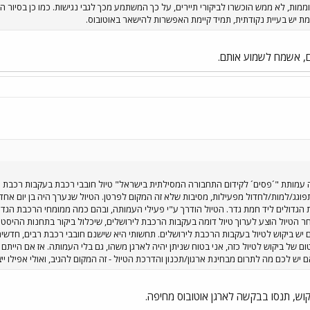
ממות, לא ממש הוכשרו לביקורי תיירים, על כך המשתמע מכך לגבי נגישות. כמו כן בסיור 
מת יש בעיית נקודתית, תמיד קיימת האפשרות להישאר באוטובוס.
ים, אשמח לשמוע אותם.
 עמותת "´פסים´ לקידום התחבורה המסילתית בישראל" טיול חובבי רכבת בעקבות רכבת ה
וגג/למות/לחדול מפעילות, מסיבות שלא זה המקום לפרטן. הטיול שנערך היה בן יום אחד,
הטיול הוצע לערוך טיול דומה בעקבות הרכבת לירושלים, שיכלול ביקור בתחנות ההיסטוריו
יש ביקוש לטיול בעקבות הרכבת לירושלים. תחשותי היא שישנם חובבי רכבת רבים, חדשים
אם יש לכם מה לתרום מבחינת ארגון/תכנון והדרכת הטיול - זה המקום להגיב, ואולי אפילו
קוש, תנסו בבקשה לארגן אוטובוס מחיפה.