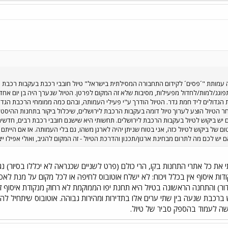
 עמותת "´פסים´ לקידום התחבורה המסילתית בישראל" טיול חובבי רכבת בעקבות רכבת ה
וגג/למות/לחדול מפעילות, מסיבות שלא זה המקום לפרטן. הטיול שנערך היה בן יום אחד,
הטיול הוצע לערוך טיול דומה בעקבות הרכבת לירושלים, שיכלול ביקור בתחנות ההיסטוריו
יש ביקוש לטיול בעקבות הרכבת לירושלים. תחשותי היא שישנם חובבי רכבת רבים, חדשים
אם יש לכם מה לתרום מבחינת ארגון/תכנון והדרכת הטיול - זה המקום להגיב, ואולי אפילו
תי את כל אתרי התחנות בקו, הרי כולם (פרט לשניים שכנראה לא יכללו בסיור) 
נקודות איסוף אין בכלל ויכוח: לא ישלח אוטובוס לחיפה או לכל מקום על מנת 
ור) והתחנה הראשונה בטיול היא תחנת יפו הממוקמת לא רחוק מנקודת איסוף ז
כבת שנעה בין שתי ערים אלו בתדירות ומהירות גבוהה. אוטובוס שיתחיל להסתו
 קשה לעמוד בהספק סביר של טיול.