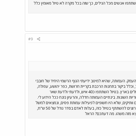
השתתפו אנשים מכל הגילים, כך שזה בכל מקרה לא טיול מאומץ כלל
#9
עמק. העמותה, שהיא למיטב ידיעתי הגוף הרשמי היחיד של חובבי
 וכלל ביקור בתחנות הרכבת בקריית חרושת, כפר יהושע, עפולה,
ביתן שאן, גשר, צמח ובגשרי הרכבת הגדולים ליד חמת גדר. הטיול הודרך ע"י פעילי העמותה, ובהם כמה ממומחי הרכבת הגדולים בארץ. בטיול השתתפו כ40 איש, ולדעתי ולדעת שאר
ת השונות. בינתיים העמותה חדלה, והרעיון נזנח ככל הידוע לי.
 וותיקים, שלא היו חשופים לפעילות עמותת פסים, ונמצאים למשל
פה בפורום. אם נצליח ליצור מומנטום של ביקוש לטיול כזה, אני בטוח שניתן יהיה לארגן משהו, גם בלי העמותה. אז אם הייתם רוצים להשתתף בטיול כזה, בעלות לאדם בסדר גודל של 50 ש"ח,
 ייצא מזה משהו. מה דעתכם? הראל