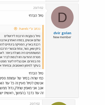
20/7/02
D
טיול הכרחי
נכתב ע"י harelc:
dvir golan
טיול בעקבות הרכבת לירושלים
New member
שלום אנשים, בסתיו האחרון ארגנה
רכבת בארץ, הספיקה בינתיים להתפ
המשתתפים היה מוצלח ביותר. לאחר 
מטרת ההודעה הזו לנסות לברר אם 
בעיקר למימון האוטובוס, ובמיוחד 
טיול הכרחי
כמי שהיה בסיור של עמותת פסים 
אנשים לטיול מעיין זה כל עוד הו
אגב אני מאמין שחלק גדול ממשת
זה עוד נדבר בהמשך, ראשית יש 
20/7/02