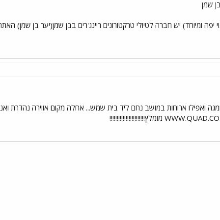
בן שמן
י
שור