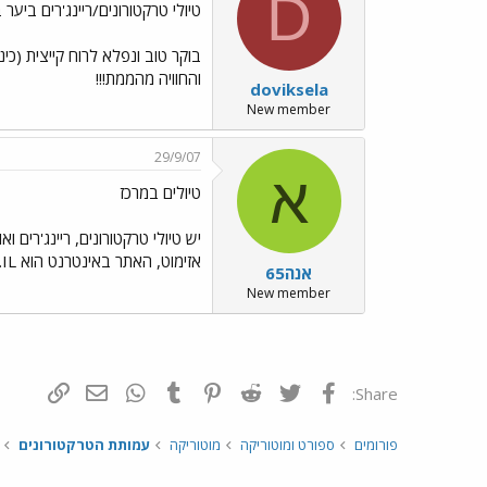
D
טיולי טרקטורונים/ריינג'רים ביער 
והחוויה מהממת!!!
doviksela
New member
29/9/07
א
טיולים במרכז
אזימוט, האתר באינטרנט הוא WWW.QUAD.CO.IL מומלץ!!!!!!!!!!!!!!!!!!!!!!!!
אנה65
New member
פייסבוק
Twitter
Reddit
Pinterest
Tumblr
WhatsApp
דואר אלקטרונ
הוסף קי
Share:
פורומים
ספורט ומוטוריקה
מוטוריקה
עמותת הטרקטורונים