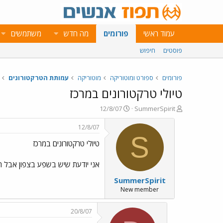
עמוד ראשי
פורומים
מה חדש
משתמשים
פוסטים
חיפוש
פורומים
ספורט ומוטוריקה
מוטוריקה
עמותת הטרקטורונים
טיולי טרקטורונים במרכז
פ
פ
12/8/07
SummerSpirit
ו
ו
ת
ר
12/8/07
ח
ס
S
טיולי טרקטורונים במרכז
ה
ם
נ
ב
ו
ת
אני יודעת שיש בשפע בצפון אבל השא
ש
א
SummerSpirit
א
ר
י
New member
ך
20/8/07