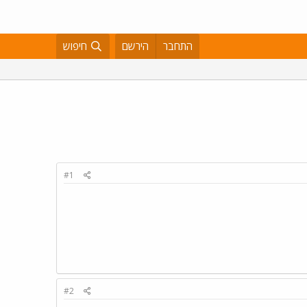
התחבר
הירשם
חיפוש
#1
#2