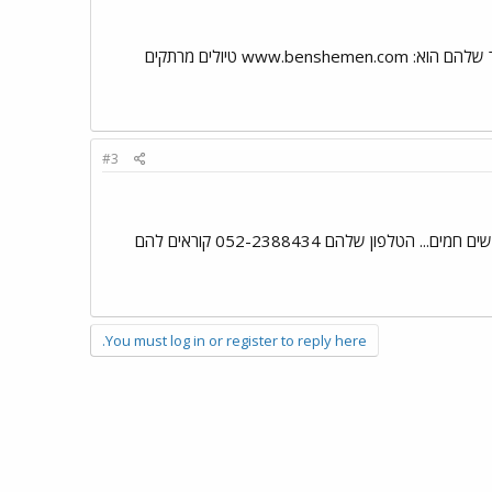
בוקר טוב ונפלא לרוח קייצית (כינוי יפה ומיוחד) יש חברה לטיולי טרקטורונים ריינג'רים בבן שמן(יער בן שמן) האתר שלהם הוא: www.benshemen.com טיולים מרתקים
#3
יש טיולי טרקטורונים, ריינג'רים ואומגה ואפילו ארוחות במושב נחם ליד בית שמש... אחלה מקום אווירה נהדרת ואנשים חמים... הטלפון שלהם 052-2388434 קוראים להם
You must log in or register to reply here.