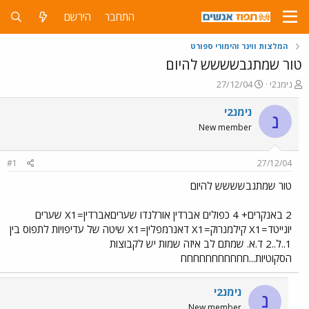
התחבר
הירשם
המלצות ווינר והימורי ספורט
טור שמתגבשששש להיום
פ
פ
נימנ2י
27/12/04
ו
ו
ת
ר
נימנ2י
נ
ח
ס
New member
ה
ם
נ
ב
ו
ת
#1
27/12/04
ש
א
א
ר
טור שמתגבשששש להיום
י
ך
2 באנקרים+ 4 כפולים אברדין אורלנדו שעריםאברדין=X1 שערים
יונייטד=X1 קילמנרוק=X1 דאנרמפלין=X1 שיטה של עדיפויות לתפוס בין
1..ל..2 ד.א. שמתם לב איזה שמות יש לקבוצות
הסקוטיות...חחחחחחחחחחח
נימנ2י
נ
New member