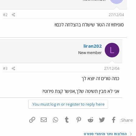
#2
27/12/04
סופית!!! זה הטור שישלח בהצלחה לכם!!
liran202
L
New member
#3
27/12/04
כמה טורים זה יוצא לך
אני לא מבין תשיטה שלך,אפשר קצת פירוט?
You must log in or register to reply here.
פייסבוק
Twitter
Reddit
Pinterest
Tumblr
WhatsApp
דואר אלקטרוני
הוסף קישור
Share:
המלצות ווינר והימורי ספורט