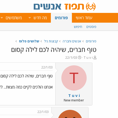
עמוד ראשי
פורומים
מה חדש
משתמשים
פוסטים
חיפוש
פורומים
אנשים וחברה
קבוצות גיל
שלושים פלוס
טוף חברים, שיהיה לכם לילה קסום
פ
פ
22/1/03
T u v i
ו
ו
ת
ר
22/1/03
ח
ס
T
טוף חברים, שיהיה לכם לילה קסום
ה
ם
נ
ב
ו
ת
אנחנו הולכים לקיים כמה מצוות... 
ש
א
T u v i
א
ר
י
New member
ך
22/1/03