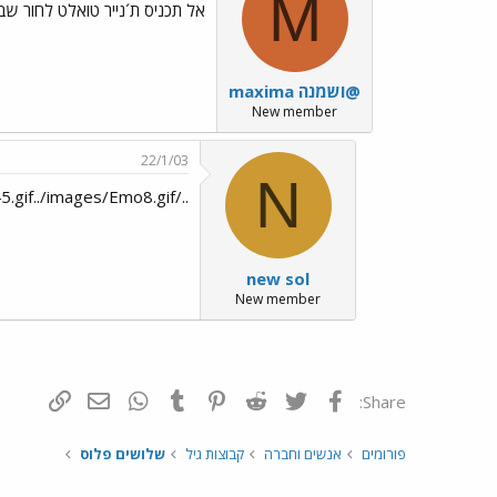
M
אל תכניס ת´נייר טואלט לחור שבד
maxima ושמנה@
New member
22/1/03
N
../images/Emo45.gif../images/Emo8.gif
new sol
New member
פייסבוק
Twitter
Reddit
Pinterest
Tumblr
WhatsApp
דואר אלקטרונ
הוסף קי
Share:
פורומים
אנשים וחברה
קבוצות גיל
שלושים פלוס