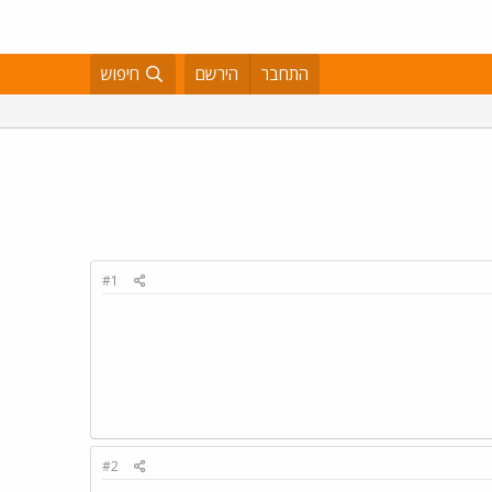
התחבר
הירשם
חיפוש
#1
#2