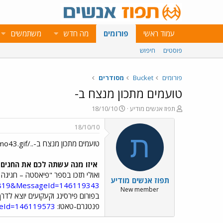
עמוד ראשי
פורומים
מה חדש
משתמשים
פוסטים
חיפוש
פורומים
Bucket
מסודרים
טועמים מתכון מנצח ב-
פ
פ
תפוז אנשים מודיע
18/10/10
ו
ו
ת
ר
18/10/10
ח
ס
ת
טועמים מתכון מנצח ב-../images/Emo43.gif
ה
ם
נ
ב
ו
ת
איזו מנה עשתה לכם את החגים?
ש
א
ואולי תזכו בספר "פיאסטה – חגיגה ל
תפוז אנשים מודיע
א
ר
=1819&MessageId=146119343
י
New member
ך
פנטגרם-טאטו:
geId=146119573