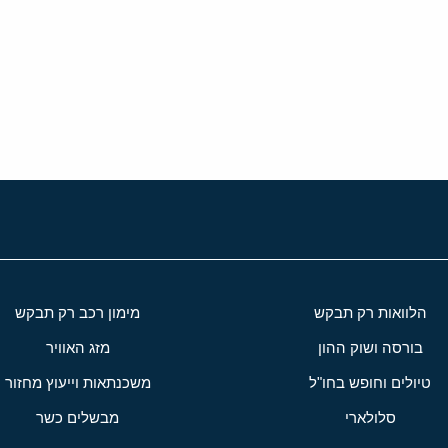
י
שור
הלוואות רק תבקש
מימון רכב רק תבקש
בורסה ושוק ההון
מזג האוויר
טיולים וחופש בחו"ל
משכנתאות וייעוץ מחזור
סלולארי
מבשלים כשר