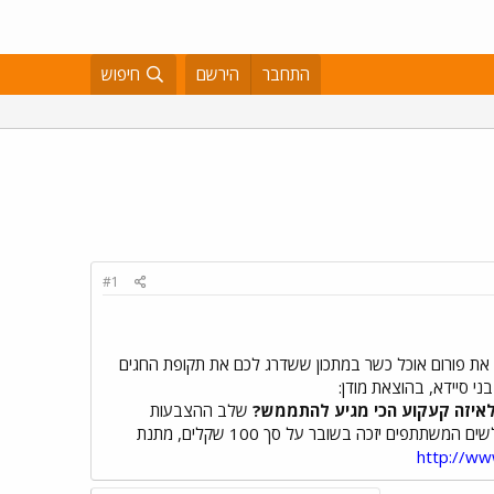
התחבר
הירשם
חיפוש
#1
 את פורום אוכל כשר במתכון ששדרג לכם את תקופת החגים
בני סיידא, בהוצאת מודן:
איזה קעקוע הכי מגיע להתממש?
שלב ההצבעות
בפורום פירסינג וקעקועים יוצא לדרך! עכשיו תורכם לבחור את רעיון הקעקוע שהכי אהבתם ולעזור להחליט מי מהגולשים המשתתפים יזכה בשובר על סך 100 שקלים, מתנת
http://w