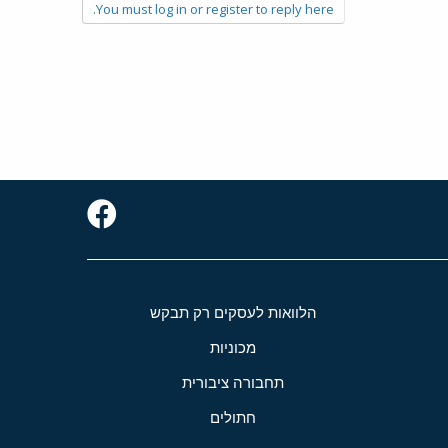
You must log in or register to reply here.
הלוואות לעסקים רק תבקש
מכוניות
תחבורה ציבורית
חתולים