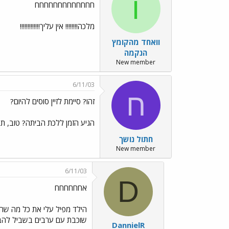
ו
חחחחחחחחחחחחח
מלכה!!!!!!!! אין עליך!!!!!!!!!!!!!
וואחד מהקומץ
הנקמה
New member
6/11/03
ח
זהו? סיימת לזיין סוסים להיום?
הגיע הזמן ללכת הביתה? טוב, תחז
חתול נושך
New member
6/11/03
D
אחחחחחח
הילד מפיל עלי את כל מה שהוא
שוכבת עם ערבים בשביל להבי
DannielR