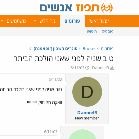
עמוד ראשי
פורומים
מה חדש
משתמשים
פוסטים
חיפוש
פורומים
Bucket
סוגרים חשבון (זופאפנה)
טוב שניה לפני שאני הולכת הביתה
פ
פ
6/11/03
DannielR
ו
ו
ת
ר
6/11/03
ח
ס
D
טוב שניה לפני שאני הולכת הביתה
ה
ם
נ
ב
ו
ת
וואקה תשתוק !!!!!!!!!!!
ש
א
DannielR
א
ר
י
New member
ך
6/11/03