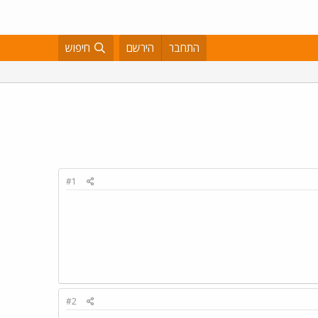
התחבר
הירשם
חיפוש
#1
#2