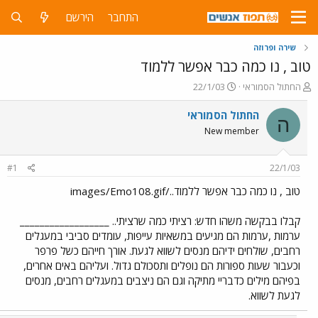
התחבר
הירשם
שירה ופרוזה
טוב , נו כמה כבר אפשר ללמוד
פ
פ
החתול הסמוראי
22/1/03
ו
ו
ת
ר
החתול הסמוראי
ה
ח
ס
New member
ה
ם
נ
ב
ו
ת
#1
22/1/03
ש
א
א
ר
טוב , נו כמה כבר אפשר ללמוד../images/Emo108.gif
י
ך
קבלו בבקשה משהו חדש: רציתי כמה שרציתי.. __________________
ערמות ,ערמות הם מגיעים במשאיות עייפות, עומדים סביבי במעגלים
רחבים, שולחים ידיהם מנסים לשווא לגעת. אורך חייהם כשל פרפר
וכעבור שעות ספורות הם נופלים ותסכולם גדול. ועליהם באים אחרים,
בפיהם מילים כדבריי מתיקה וגם הם ניצבים במעגלים רחבים, מנסים
לגעת לשווא.