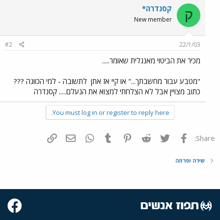
קסנדרה*
ק
New member
#2
22/1/03
מכיר את הביטוי מאנגלית שאומר.....
"מטבע עבור מחשבתך..." או קיי אז אתן
לתשובה - למי הכוונה ???
כתוב מצויין אבל לא הצלחתי למצוא את הנעלם..... קסנדרה
You must log in or register to reply here.
פייסבוק
Twitter
Reddit
Pinterest
Tumblr
WhatsApp
דואר אלקטרוני
הוסף קישור
Share:
שירה ופרוזה