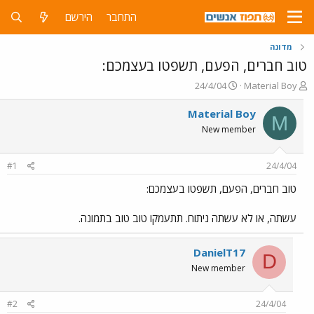
התחבר
הירשם
מדונה
טוב חברים, הפעם, תשפטו בעצמכם:
פ
פ
24/4/04
Material Boy
ו
ו
ת
ר
Material Boy
M
ח
ס
New member
ה
ם
נ
ב
ו
ת
#1
24/4/04
ש
א
א
ר
טוב חברים, הפעם, תשפטו בעצמכם:
י
ך
עשתה, או לא עשתה ניתוח. תתעמקו טוב טוב בתמונה.
DanielT17
D
New member
#2
24/4/04