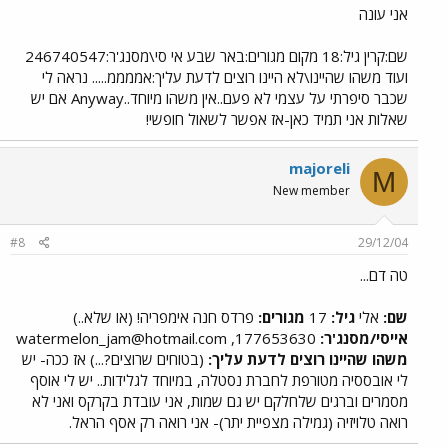
אני עונה
שם:קרין גיל:18 מקום מגורים:באר שבע אי סי\מסנג'ר:246740547
ועוד משהו שהיינו\לא היינו רוצים לדעת עליך:אממממ..... נראה לי
שכבר סיפרתי על עצמי לא פעם..אין משהו מיוחד..Anyway אם יש
שאלות אני תמיד כאן-אז אפשר לשאול חופשי!
majoreli
M
New member
#8
29/12/04
טה דם...
שם:
אלי
גיל:
17
מגורים:
פרדס חנה אימפריה! (או שלא..)
אייסי/מסנג'ר:
177653630,
watermelon_jam@hotmail.com
משהו שהיינו רוצים לדעת עליך:
(בטוחים שרוצים?...) אז ככה- יש
לי אובססיה מטורפת לחברת נסטלה, במיוחד לגלידות.. יש לי אוסף
מסמרים וברגים שלחלקם יש גם שמות, אני עובדת בקרקס ואני לא
רואה טלויזיה (גמילה מצפיית יתר)- אני רואה רק אסף הראל.