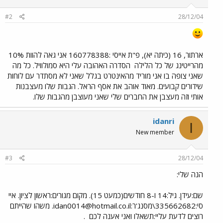
#2
28/12/04
ארתור, 16 (כיתה יא), פ"ת אייסי :160778388 אני גאה להוות 10%
מהרייטינג של כל הלילה
הסדרה האהובה עלי היא סמולוויל. כל מה
שאני צופה בו אני מוריד מהאינטרט בגלל שאני לא מסתדר עם לוחות
שידורים קבועים. מאוד אוהב את אסף הראל. הגבות שלו מעצבנות
אותי וזה מעצבן את החברים שלי שאני מעוצבן מהגבות שלו.
idanri
I
New member
#3
28/12/04
הנה שלי:
שם:עידן. גיל:14 ו-8 חודשים(כמעט 15). מקום מגורים:ראשון לציון. איי
סי:335662682\מסנג'ר:
idan0014@hotmail.co.il
. משהו שהייתם
רוצים לדעת עליי:תשאלו ואני אענה לכם
.