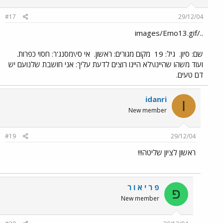
#17
29/12/04
../images/Emo13.gif
שם: סיון.
גיל: 19
מקום מגורים: ראשון.
אי סי\מסנג'ר: חסוי כפרות.
ועוד משהו שהיינו\לא היינו רוצים לדעת עליך: אני חושבת שלנועם יש
דם טעים.
idanri
I
New member
#19
29/12/04
ראשון לציון שליטה!!!
פ ר י א ו ר
פ
New member