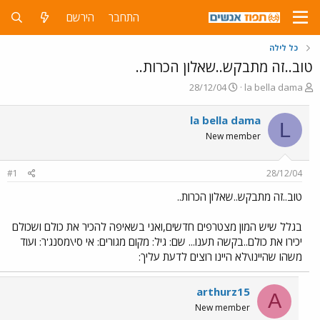
התחבר
הירשם
כל לילה
טוב..זה מתבקש..שאלון הכרות..
פ
פ
28/12/04
la bella dama
ו
ו
ת
ר
la bella dama
L
ח
ס
New member
ה
ם
נ
ב
ו
ת
#1
28/12/04
ש
א
א
ר
טוב..זה מתבקש..שאלון הכרות..
י
ך
בגלל שיש המון מצטרפים חדשים,ואני בשאיפה להכיר את כולם ושכולם
יכירו את כולם..בקשה תענו... שם: גיל: מקום מגורים: אי סי\מסנג'ר: ועוד
משהו שהיינו\לא היינו רוצים לדעת עליך:
arthurz15
A
New member