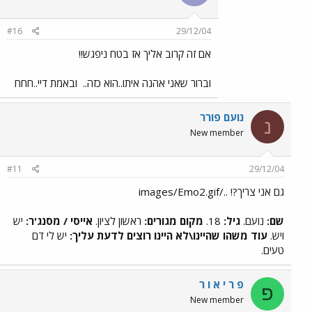
#16
29/12/04
אם זה קרוב אליך אז בטח ניפגש!!
וברור שאני אהנה איתו..הוא כזה..
ובאמת דיי..חחח
נועם פורר
נ
New member
#11
29/12/04
גם אני צריך?! ../images/Emo2.gif
שם:
נועם.
גיל:
18.
מקום מגורים:
ראשון לציון.
אייסי / מסנג'ר:
יש
ויש.
עוד משהו שהיינו\לא היינו רוצים לדעת עליך:
יש לי דם
טעים.
פ ר י א ו ר
פ
New member