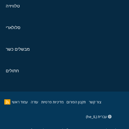
טלוויזיה
סלולארי
מבשלים כשר
חתולים
צור קשר
תקנון הפורום
מדיניות פרטיות
עזרה
עמוד ראשי
עברית (he_IL)