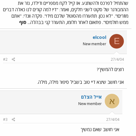
שהתחיל לפרכס ולהשתגע. אז קייל לקח מספריים ודילדו, גזר את
ההמבורגר של סקוט לשני חלקים, ואמר: "די! למה קורים לנו כאלה דברים
מוזרים!". "לא נכון. תתעוררו מהסוטול שלכם מיד!". פקדה וונדי. "אתם
ממש חולמים!". פתאום לאחר חלומו, התעורר קני בבהלה...
סוף
elcool
E
New member
#2
27/4/04
רוצים להמשיך?
אני חושב שיצא דיי טוב בשביל סיפור מילה, מילה.
אייל הצלם
א
New member
#3
27/4/04
אני חושב שאם נמשיך