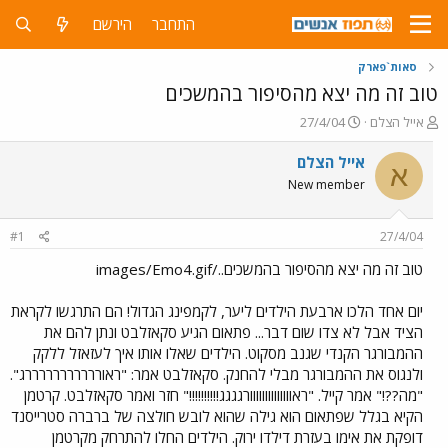
התחבר
הירשם
סאות`פארק
טוב זה מה יצא מהסיפור בהמשכים
פ
פ
אייל הצלם
27/4/04
ו
ו
ת
ר
אייל הצלם
א
ח
ס
New member
ה
ם
נ
ב
ו
ת
#1
27/4/04
ש
א
א
ר
טוב זה מה יצא מהסיפור בהמשכים../images/Emo4.gif
י
ך
יום אחד הלכו ארבעת הילדים ליער, לקמפינג הגדול! הם התרגשו לקראת
הציד אבל לא צדו שום דבר... פתאום הגיע סקאזלבט ונתן להם את
ההמבורגר הקנדי שגנב מסקוט. הילדים שאלו אותו איך לעזאזל ללקק
ולנגוס את ההמבורגר מבלי להחנק. סקאזלבט אמר: "ראורררררררררררג".
"מה??!" אמר קייל. "ראוווווווווווווורגגגג!!!!!!!!!!" חזר ואמר סקאזלבט. קרטמן
הקיא בגלל שפתאום הוא גילה שהוא לובש חולצה של ברברה סטרייסנד
דופקת את אימו בעזרת דילדו ירוק. הילדים החלו להתרחק מקרטמן