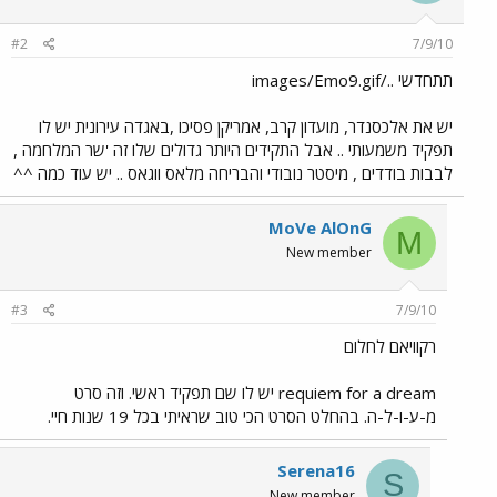
#2
7/9/10
תתחדשי ../images/Emo9.gif
יש את אלכסנדר, מועדון קרב, אמריקן פסיכו ,באגדה עירונית יש לו
תפקיד משמעותי .. אבל התקידים היותר גדולים שלו זה 'שר המלחמה ,
לבבות בודדים , מיסטר נובודי והבריחה מלאס ווגאס .. יש עוד כמה ^^
MoVe AlOnG
M
New member
#3
7/9/10
רקוויאם לחלום
requiem for a dream יש לו שם תפקיד ראשי. וזה סרט
מ-ע-ו-ל-ה. בהחלט הסרט הכי טוב שראיתי בכל 19 שנות חיי.
Serena16
S
New member