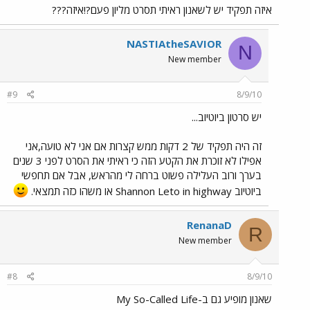
איזה תפקיד יש לשאנון ראיתי תסרט מליון פעם?!איזה???
NASTIAtheSAVIOR
N
New member
#9
8/9/10
יש סרטון ביוטיוב...
זה היה תפקיד של 2 דקות ממש קצרות אם אני לא טועה,אני
אפילו לא זוכרת את הקטע הזה כי ראיתי את הסרט לפני 3 שנים
בערך ורוב העלילה פשוט ברחה לי מהראש, אבל אם תחפשי
ביוטיוב Shannon Leto in highway או משהו כזה תמצאי.
RenanaD
R
New member
#8
8/9/10
שאנון מופיע גם ב-My So-Called Life