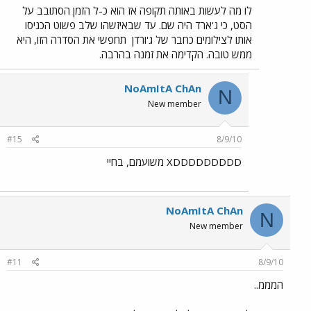
לו מה לעשות באותה תקופה אז הוא כ-ל הזמן הסתובב על
הסט, כי ג'ארד היה שם. עד שבאיזשהו שלב פשוט הכניסו
אותו לצילומים כחבר של ג'ורדן
תחפשי את הסדרה הזו, היא
ממש טובה. הקדימה את זמנה בהרבה.
NoAmItA ChAn
N
New member
#15
8/9/10
XDDDDDDDDD משועמם, בחיי
NoAmItA ChAn
N
New member
#11
8/9/10
המממ..