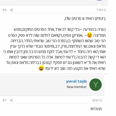
#6
7/9/10
בינתיים ראיתי 8 סרטים שלו,
נערה בהפרעה ~בלי קשר לג'ארד,אחד הסרטים החזקים,ממש
ממליצה
~ ,אמריקן פסיכו,רקוויאם לחלום שזה ללא ספק הסרט
הכי טוב שהוא השתתף בו,הסרט הכי טוב שראיתי,החדר,הבריחה
מלאס וגאס,שר המלחמה,פרק 27,ומיסטר נובודי שלא כלכך עניין
אותי,הוא היה נחמד + לדעתי,אבל לוקח ממש הרבה זמן להבין אותו כי
הוא די קשה להבנה,לדעתי לפחות. אלה כל הסרטים שאני לפחות
ראיתי,אה וד"א לשאנון גם יש תפקיד קטנטן בבריחה מלאס וגאס,עד
שלא ראיתי את הקטע הזה שוב לא ידעתי
yuval tayb
Y
New member
#7
8/9/10
מהה?!!!