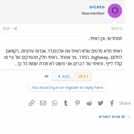
orLeto
O
New member
#20
8/9/10
תתחדשי...וכן ראיתי...
ראיתי מלא סרטים שלו!! ראיתי את אלכסנדר..אגדות עירוניות...רקוויאם
לחלום...highway...החדר...מר אפחד...ראיתי חלק מהפרקים של ציי סו
קולד לייף.. וראיתי עוד דברים..אני פשוט לא זוכרת שמות כל כך...
Last
1 of 2
הבא
You must log in or register to reply here.
פייסבוק
Twitter
Reddit
Pinterest
Tumblr
WhatsApp
דואר אלקטרוני
הוסף קישור
Share:
30 שניות למאדים