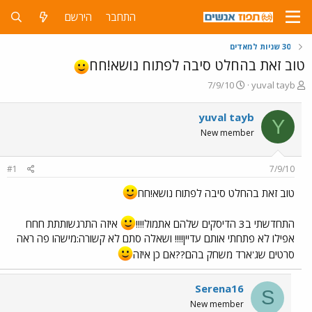
התחבר
הירשם
30 שניות למאדים
טוב זאת בהחלט סיבה לפתוח נושא!חח
פ
פ
7/9/10
yuval tayb
ו
ו
ת
ר
yuval tayb
Y
ח
ס
New member
ה
ם
נ
ב
ו
ת
#1
7/9/10
ש
א
א
ר
טוב זאת בהחלט סיבה לפתוח נושא!חח
י
ך
התחדשתי ב3 הדיסקים שלהם אתמול!!!!
איזה התרגשותתת חחח
אפילו לא פתחתי אותם עדיין!!!! ושאלה סתם לא קשורה:מישהו פה ראה
סרטים שג'ארד משחק בהם??אם כן איזה
Serena16
S
New member