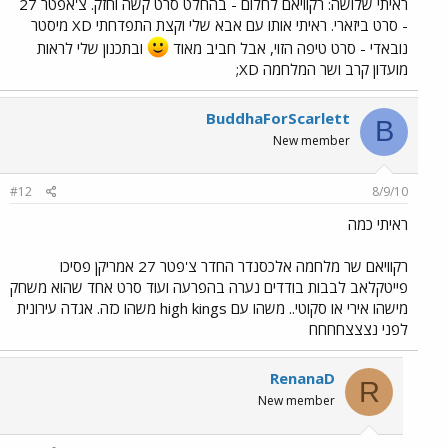
ראיתי שלושה: רקוויאם לחלום - בהחלט סרט קשה וחזק. צ'אפטר 27
- סרט ביזארי. ראיתי אותו עם אבא שלי וקצת התפדחתי XD מיסטר
נובאדי - סרט טיפה הזוי, אבל חביב מאוד
ובתכנון שלי לראות
מועדון קרב ושר המלחמה XD;
BuddhaForScarlett
B
New member
#12
8/9/10
ראיתי כמה
רקוויאם שר מלחמה אלכסנדר החדר צ'פטר 27 אמריקן פסיכו
פייטקלאב לבבות בודדים נערה בהפרעה ועוד סרט אחד שהוא משחק
מישהו אירי או סקוטי.. משהו עם high kings משהו כזה. אגדה עירונית
לפני נצצצחחחח
RenanaD
R
New member