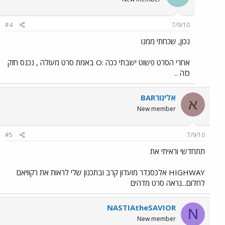
#4
7/9/10
נכון, שכחתי ממנו
אחרי הסרט פשוט ישבתי ככה :O באמת סרט מעולה , נכנס חזק
כזה ..
אלינורBAR
א
New member
#5
7/9/10
תתחדשי וראיתי את
HIGHWAY אלכסנדר מועדון קרב ובתכנון שלי לראות את רקוויאם
לחלום...נראה סרט מדהים
NASTIAtheSAVIOR
N
New member