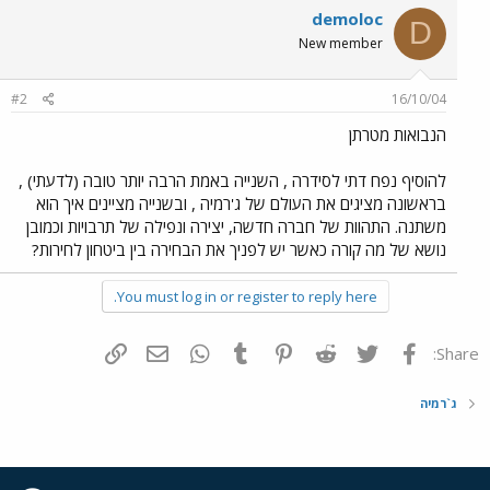
demoloc
D
New member
#2
16/10/04
הנבואות מטרתן
להוסיף נפח דתי לסידרה , השנייה באמת הרבה יותר טובה (לדעתי) ,
בראשונה מציגים את העולם של ג'רמיה , ובשנייה מציינים איך הוא
משתנה. התהוות של חברה חדשה, יצירה ונפילה של תרבויות וכמובן
נושא של מה קורה כאשר יש לפניך את הבחירה בין ביטחון לחירות?
You must log in or register to reply here.
פייסבוק
Twitter
Reddit
Pinterest
Tumblr
WhatsApp
דואר אלקטרוני
הוסף קישור
Share:
ג`רמיה