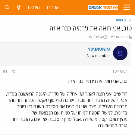
התחבר
הירשם
ג`רמיה
טוב, אני רואה את ג'רמיה כבר איזה
פ
פ
פשוטאני19
16/10/04
ו
ו
ת
ר
פשוטאני19
פ
ח
ס
New member
ה
ם
נ
ב
ו
ת
#1
16/10/04
ש
א
א
ר
טוב, אני רואה את ג'רמיה כבר איזה
י
ך
חודשיים ואני רוצה לאמר שזו אחלה של סדרה. העונה הראשונה בסדר,
אבל השנייה הרבה יותר טובה, יש בה סוף סוף אקשן והכל זז יותר מהר
מבחינת העלילה, מצד שני גם הפכו את הסדרה בעונה הזו ליותר
בדיונית, למשל הוספת דמותו של סמית עם הנבואות שלו
מה'("מאטריקס", מישהו?) ,אבל עדיין זו סבבה של עונה, הרבה יותר
טובה מהראשונה.