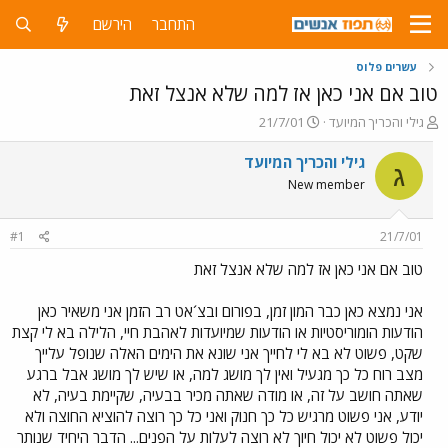
התחבר
הירשם
עשרים פלוס
טוב אם אני כאן אז למה שלא אנצל זאת
פ
פ
גילי והכריך המיועד
21/7/01
ו
ו
ת
ר
גילי והכריך המיועד
ג
ח
ס
New member
ה
ם
נ
ב
ו
ת
#1
21/7/01
ש
א
א
ר
טוב אם אני כאן אז למה שלא אנצל זאת
י
ך
אני נמצא כאן כבר המון זמן, בפורום ובצ´אט רב הזמן אני משאיר כאן
הודעות הומוריסטיות או הודעות שמיועדות לאהבת חיי, הלילה בא לי קצת
שקט, פשוט לא בא לי לחייך אני שונא את הימים האלה שנופל עלייך
מצב רוח כל כך מגעיל ואין לך מושג למה, או שיש לך מושג אבל ברגע
שאתה חושב על זה, או מודה שאתה מכיר בבעיה, שקיימת בעיה, לא
יודע, אני פשוט מרגיש כל כך חנוק ואני כל כך רוצה להוציא החוצה ולא
יכול פשוט לא יכול חיוך לא רוצה לעלות על הפנים... הדבר היחיד שנותר