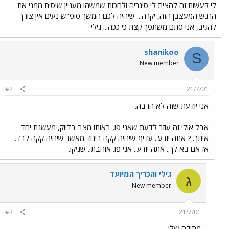
לי לעשות זה להצית לי סיגריה ולחכות שמשהו מעניין שיסית ממני את
הרגש המעצבן הזה, יקרה... שיהיה לכם המשך סופ"ש נעים אין צורך
להגיב, אני סתם משתפך קצת כי ככה... גילי
shanikoo
S
New member
#2
21/7/01
אני יודעת שזה לא הרבה..
אבל אולי זה עוזר לדעת שאני פו, באותו מצב בדיוק, מעשנת יחד
איתך..? אתה יודע.. עדיף שיהיה קקה ביחד מאשר שיהיה קקה לבד..
אז אם בא לך.. אתה יודע.. אני פו. אוהבת.. שניקו.
גילי והכריך המיועד
ג
New member
#3
21/7/01
מתוקה שלי...