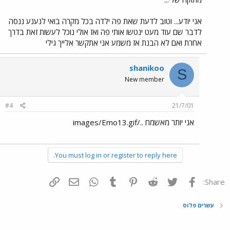
אני יודע... וטוב לדעת שאת פה ילדה בכל מקרה בואי לנענע ננסה
לדבר שם עוד מעט ינטשו אותי פה ואז אולי נוכל לעשות זאת בדרך
אחרת ואם לא הבנת אז משמע אני אתקשר אלייך גילי
shanikoo
S
New member
#4
21/7/01
אני יותר מאשמח ../images/Emo13.gif
You must log in or register to reply here.
פייסבוק
Twitter
Reddit
Pinterest
Tumblr
WhatsApp
דואר אלקטרוני
הוסף קישור
Share:
עשרים פלוס