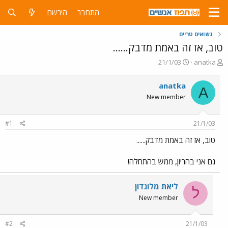
התחבר
הירשם
נשואים טריים
טוב, אז זה באמת מדבק......
פ
פ
21/1/03
anatka
ו
ו
ת
ר
anatka
A
ח
ס
New member
ה
ם
נ
ב
ו
ת
#1
21/1/03
ש
א
א
ר
טוב, אז זה באמת מדבק......
י
ך
גם אני בהריון, ממש בהתחלה!
ליאת מלונדון
ל
New member
#2
21/1/03