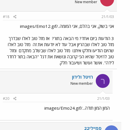
New member
#18
21/1/03
אני בשוק, אני בהלם, אני המומה../images/Emo12.gif
3 הודעות ביום אחד? מי הבאה בתור?
אז מזל טוב לאלו שבדרך
מזל טוב לאלו שבהריון אבל עוד לא יודעות את זה
מזל טוב לאלו
שהיום הודיעו וחלקו איתנו
מזל טוב לאלו שבשלב מתקדם
ומזל
טוב לרויטל שהיא הכי קרובה ונושאת את דגל "הבאה בתור לחדר
לידה". אושר ועושר ושיעבור חלק.
רויטל ולירון
ר
New member
#20
21/1/03
המון המון תודה.../images/Emo24.gif
סמיילי22