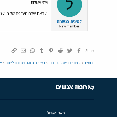
ל
שתי שאלות
1. האם ישנה העדפה של מי שנרשם לרפואת שיניים בעדיפות ראשונה? 2. האם מי שנמצא מתחת לחתך הקבלה יזומן לשלב מיון נוסף?
לטינית בנשמה
New member
פייסבוק
Twitter
Reddit
Pinterest
Tumblr
WhatsApp
דואר אלקטרונ
הוסף קי
Share:
פורומים
לימודים והשכלה גבוהה
השכלה גבוהה ומוסדות לימוד
או
האח הגדול