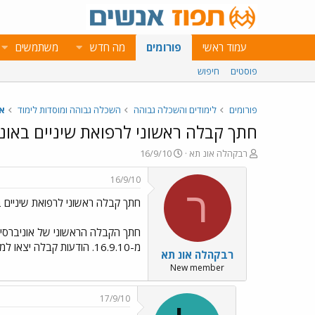
עמוד ראשי
פורומים
מה חדש
משתמשים
פוסטים
חיפוש
פורומים
לימודים והשכלה גבוהה
השכלה גבוהה ומוסדות לימוד
או
חתך קבלה ראשוני לרפואת שיניים באונ
פ
פ
רבקהלה אונ תא
16/9/10
ו
ו
ת
ר
16/9/10
ח
ס
ר
חתך קבלה ראשוני לרפואת שיניים 
ה
ם
נ
ב
ו
ת
ש
א
מ-16.9.10. הודעות קבלה יצאו למועמדים המתאימים ביום ראשון, מועמדים שעומדים מתחת לחתך זה, ימתינו להחלטה בהמשך. בברכה, רבקהלה
רבקהלה אונ תא
א
ר
י
New member
ך
17/9/10