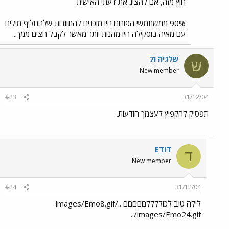
חוץ מזה, אם להציג את דעתי האישית
90% ממשתמשי הפורום היו מוכנים להתוודות שלהחליף מילים
עם מאיה בוסקילה היו מהנות יותר מאשר לקבל חצים ממך...
שלגיה ו7
ש
New member
#23
31/12/04
תפסיק להקפיץ לעצמך הודעות.
דודE
ד
New member
#24
31/12/04
לילה טוב לכוללללםםםםם ../images/Emo8.gif
../images/Emo24.gif