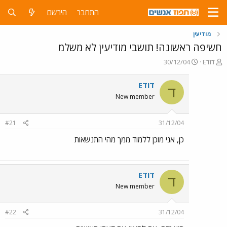
התחבר
הירשם
מודיעין
חשיפה ראשונה! תושבי מודיעין לא משלמ
פ
פ
דודE
30/12/04
ו
ו
ת
ר
דודE
ד
ח
ס
New member
ה
ם
נ
ב
ו
ת
#21
31/12/04
ש
א
א
ר
כן, אני מוכן ללמוד ממך מהי התנשאות
י
ך
דודE
ד
New member
#22
31/12/04