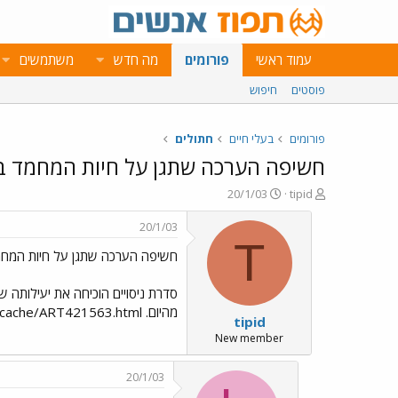
עמוד ראשי
פורומים
מה חדש
משתמשים
פוסטים
חיפוש
פורומים
בעלי חיים
חתולים
חשיפה הערכה שתגן על חיות המחמד 
פ
פ
20/1/03
tipid
ו
ו
ת
ר
20/1/03
ח
ס
T
חשיפה הערכה שתגן על חיות המח
ה
ם
נ
ב
ו
ת
סדרת ניסויים הוכיחה את יעילותה 
ש
א
מהיום. http://images.maariv.co.il/cache/ART421563.html
tipid
א
ר
י
New member
ך
20/1/03