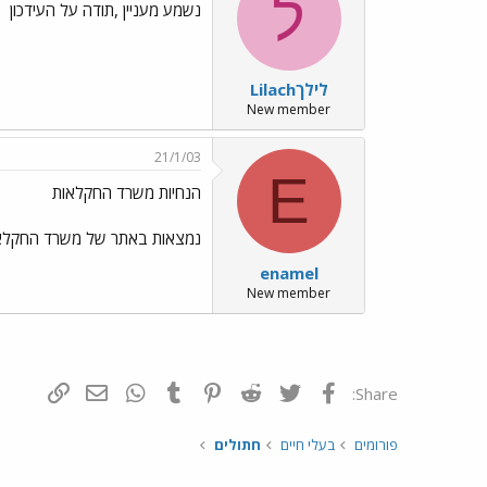
ל
נשמע מעניין ,תודה על העידכון
לילךLilach
New member
21/1/03
E
הנחיות משרד החקלאות
נמצאות באתר של משרד החקלאו
enamel
New member
פייסבוק
Twitter
Reddit
Pinterest
Tumblr
WhatsApp
דואר אלקטרונ
הוסף קי
Share:
פורומים
בעלי חיים
חתולים