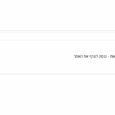
ת - ננסה לצרף את האתר
י
שור