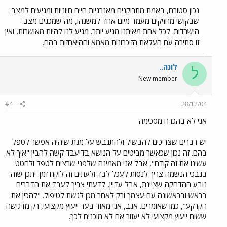
נכון סטורם, באמת מתרוקנים מאנרגיות חיים חיוניות ומגיעים למצב
שבקושי מחזיקים מעמד מיום אחד למשנהו, מה שמכנים מצב
הישרדות. לכל אחת מאיתנו מגיע יותר. מגיע לנו להיות מאושרות, ואין
זו סתירה עם העלאת הזיכרונות מאמא וההיאחזות בהם.
לונה..
ל
New member
#4
28/12/04
אני לא בהכרח מסכימה
יש דברים שצריכים להבשיל ולהתגבש על מנת שיהיה אפשר לטפל
בהם. זה נכון שכאשר מביטים על הנושא בדיעבד קשה להבין "איך לא
עשינו את זה קודם", אבל אני מאמינה שלפני שרצים לטפל ולחטט
בנבכי הנשמה צריך לנסות לעכל לבד ולעתים זה לוקח זמן. יתכן שזה
נובע ההדחקה שציינת, אבל עדיין, לדעתי צריך לעבד את הדברים
בראש ובראשונה עם עצמך ורק לאחר מכן לגשת לטיפול. "להכין את
הקרקע", כמו שאומרים. אגב, אני מאוד בעד ייעוץ מקצועי, רק מדגישה
ששום ייעוץ מקצועי לא יעזור אם לא מוכנים לכך.