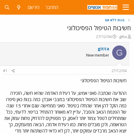
התחבר
הירשם
בנות ללא אם
חשיבות הטיפול הפסיכולוגי
פ
פ
27/12/04
gitta
ו
ו
ת
ר
gitta
G
ח
ס
New member
ה
ם
נ
ב
ו
ת
#1
27/12/04
ש
א
א
ר
חשיבות הטיפול הפסיכולוגי
י
ך
ההודעה שכתבה סאני אמש, על רעידת האדמה שהיא חשה, הזכירה
שוב את חשיבות הטיפול הפסיכולוגי במצבי אובדן. כמה בנות כאן סיפרו
כמה הוקל להן אחר שהחלו בטיפול. סאני ממחישה שגם אחרי 15 שנה
של הפנמת הכאב והסבל, עדיין לא מאוחר להתחיל בריפוי. לדעתי, ככל
שמתחילים לטפל צמוד יותר לאסון, כך מספיקים להדחיק פחות עמוק את
הטראומה, ולכן סובלים פחות. כמו רעידת אדמה, הבאה ממעמקים, כך
יוצא הכאב מרבדים עמוקים יותר, לכן לא כדאי להשתהות יותר מדי