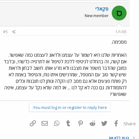
סְקָאלִי
ס
New member
#5
1/1/05
מסכימה.
האחריות שלנו היא לשמור על עצמנו ולדאוג לעצמנו כמה שאפשר.
אם קשה, זה בהחלט לגיטימי ללכת לטיפול או לתרפיה כלשהי, ובלבד
כמובן שהדבר משפר את מצבנו ולא מרע אותו. חשוב לבחון ולראות
שיש קשר טוב עם המטפל, שמרגישים איתו נוח, והטיפול באמת לא
רק פותח פצעים אלא גם מסב לנו הקלה ונותן לנו תובנות וכלים
להתמודדות. גם ככה לא קל לנו ... אז למה שלא נקל על עצמנו, איפה
שאפשר?
You must log in or register to reply here.
פייסבוק
Twitter
Reddit
Pinterest
Tumblr
WhatsApp
דואר אלקטרוני
הוסף קישור
Share:
בנות ללא אם