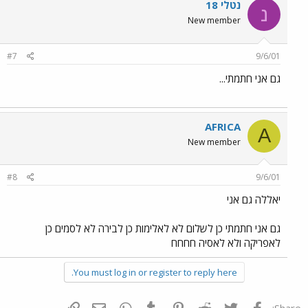
נטלי 18
נ
New member
#7
9/6/01
גם אני חתמתי...
AFRICA
A
New member
#8
9/6/01
יאללה גם אני
גם אני חתמתי כן לשלום לא לאלימות כן לבירה לא לסמים כן
לאפריקה ולא לאסיה חחחח
You must log in or register to reply here.
פייסבוק
Twitter
Reddit
Pinterest
Tumblr
WhatsApp
דואר אלקטרוני
הוסף קישור