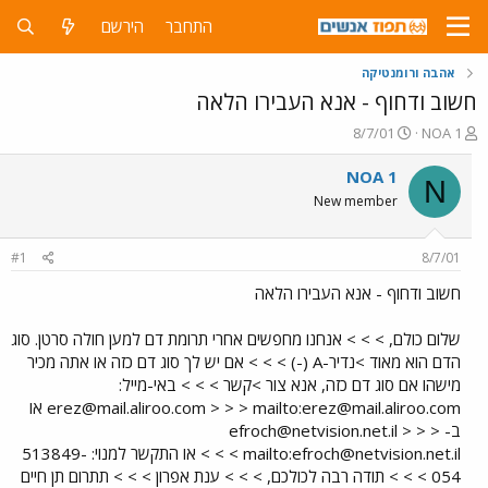
התחבר
הירשם
אהבה ורומנטיקה
חשוב ודחוף - אנא העבירו הלאה
פ
פ
8/7/01
NOA 1
ו
ו
ת
ר
NOA 1
N
ח
ס
New member
ה
ם
נ
ב
ו
ת
#1
8/7/01
ש
א
א
ר
חשוב ודחוף - אנא העבירו הלאה
י
ך
שלום כולם, > > > אנחנו מחפשים אחרי תרומת דם למען חולה סרטן. סוג
הדם הוא מאוד >נדיר-A (-) > > > אם יש לך סוג דם כזה או אתה מכיר
מישהו אם סוג דם כזה, אנא צור >קשר > > > באי-מייל:
erez@mail.aliroo.com
> > > mailto:
erez@mail.aliroo.com
או
ב-
> > >
efroch@netvision.net.il
efroch@netvision.net.il
mailto:
> > > או התקשר למנוי: 513849-
054 > > > תודה רבה לכולכם, > > > ענת אפרון > > > תתרום תן חיים