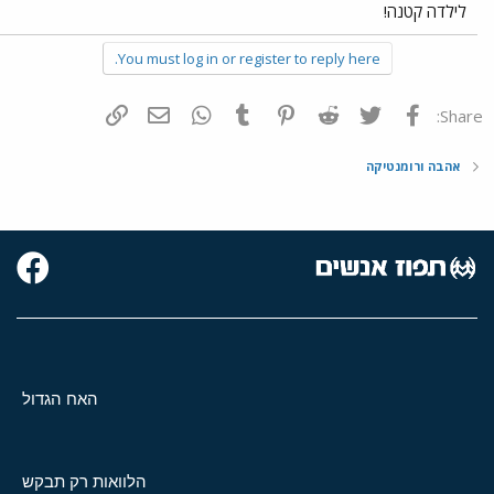
לילדה קטנה!
You must log in or register to reply here.
פייסבוק
Twitter
Reddit
Pinterest
Tumblr
WhatsApp
דואר אלקטרוני
הוסף קישור
Share:
אהבה ורומנטיקה
האח הגדול
הלוואות רק תבקש