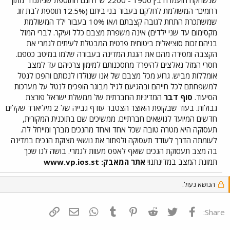
רחמים" המשולמת לחלקם בעבור בני ביתם (12.5% תוספת לבת זוג
שמשתכרת התחת לגובה קצבתם ו/או 10% בעבור ילד המשולמת
מקסימום עד שני ילדים) אינה משפרת מצבם כלל ועיקר. לברי המזל
בניהם זכות סוציאלית ביטוחית פרטית המבטלת לעיתים לגמרי את
הקצבה ומסירה מהם את הגנת המדינה בעבורה שלמו במיטב כספם.
חסרי המזל נאלצים להיפרד מחסכנותם למימון צרכיהם עד למצב
אומללות מביש. גרוע מכל מצבם של אנו שנולדו לנכותם והפכו לנטל
למשפחתם לכל חייהם ובהגיעם לגיל מבוגר הופכים לנטל על מערכות
הסיעוד.
סוף דבר
המדיניות החברתית של ממשלת ישראל פורצת
גבולות. בעוד שבקופת האוצר הצטבר עודף גבייה של 2 מיליארד שקלים
חדשים המיועד לנושאים חברתיים. ממשיכים שם בתוכנית המקורית,
תעסוקה היא מטרה טובה שכל אחד ואחד מהנכים מברך ומייחל לה.
לעומתה הדרך לעודד תעסוקה ולפתור את נושאי מצוקת הנכים במדינה
בה מצב תעסוקת הנכים שואף לאפס מעוות לגמרי. בושה לנו שכך
תמונת המצב במדינתנו!
אתר המאבק: www.vp.ios.st
הנושא נעול.
פייסבוק
Twitter
Reddit
Pinterest
Tumblr
WhatsApp
דואר אלקטרוני
הוסף קישור
Share: