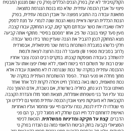
הקולקטיבית" לא יצק בפרק הנכים הכללים (פרק ט') שום מנגנון המבטיח
פיצוי על אבדן הכנסה עתידית. שלא כמו בנכות הנגרמת כתוצאה
מתאונת עבודה בה התובע מפוצה על אובדן הכנסה עתידית, בפרק
הנכות הכללית הגישה וראיית נושא הנכות שונה לגמרי. על מנת לספק
לאלו שאבדו את כושר עבודתם מקור קיום, קבע המחוקק עבורו קצבה.
מעין סעד קיומי בגובה של 25 אחוז "מסכום בסיסי". מתוקף אותה קביעה
מצא המחוקק לנכון להגביל את הנכה שעדיין נותר בידו כושר עבודה
חלקי כלשהו במגבלת השתכרות ברמת שכר מינימאלית, אבסורדית
(לרוב בסביבות 1900 ₪) ומעבר לה נכה הרוצה לצאת ולנסות
להשתלב בעבודה מופסקות קצבתו. במקרים רבים הנכה צובר אחריו
שנים רבות של תשלום דמי ביטוח לאומי, ללא שאלו יפצו אותו על אובדן
ההכנסה עתידית במקרה של נכות שנגרמה לו לא מתאונת עבודה אלא
מתוך מחלה או פגעי הגורל . הפסד ההשתכרות העתידית במקרה של
נכות פתאומית, כשזו באה במהלך חיינו ויכולה לקרות לכל אחד ואחד
מאיתנו ובכל רגע נתון, כחוליה בשרשרת, אם נשברת, אדם ההופך נכה
נגזר עליו ועל בני משפחתו אומללות, תוצאת חוסר מזלו והגדרת הקצבה.
הקצבאות לא מעניקות פיצוי אובדן הכנסה עתידית ממשי גם לילדינו וכך
מי שנולדו לו ילדיו לנכות, נגזרו עליהם חיי עוני ומחסור ועליו האחריות
האישית לרווחתם לכל חייו הגם שחלק לא מסוגל לכך, כך הם פני
הדברים.
קצת על חקיקה ומדיניות ממשלתית.
הזכאות לכיסוי
הסוציאלי נקבעה בחוק הביטוח הלאומי כמוה גם הוגדרו בפרק ט'
הסעדים. אלא מה "הסכום הקובע" ממנו נגזרות סכומי הקצבאות גזור