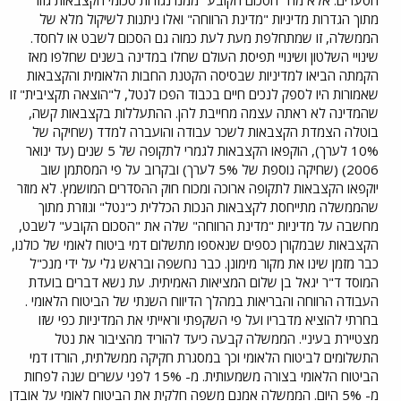
מתוך הגדרות מדיניות "מדינת הרווחה" ואלו ניתנות לשיקול מלא של
הממשלה, זו שמתחלפת מעת לעת כמוה גם הסכום לשבט או לחסד.
שינויי השלטון ושינויי תפיסת העולם שחלו במדינה בשנים שחלפו מאז
הקמתה הביאו למדיניות שבסיסה הקטנת החבות הלאומית והקצבאות
שאמורות היו לספק לנכים חיים בכבוד הפכו לנטל, ל"הוצאה תקציבית" זו
שהמדינה לא ראתה עצמה מחייבת להן. ההתעללות בקצבאות קשה,
בוטלה הצמדת הקצבאות לשכר עבודה והועברה למדד (שחיקה של
10% לערך), הוקפאו הקצבאות לגמרי לתקופה של 5 שנים (עד ינואר
2006) (שחיקה נוספת של 5% לערך) ובקרוב על פי המסתמן שוב
יוקפאו הקצבאות לתקופה ארוכה ומכוח חוק ההסדרים המושמץ. לא מוזר
שהממשלה מתייחסת לקצבאות הנכות הכללית כ"נטל" וגוזרת מתוך
מחשבה על מדיניות "מדינת הרווחה" שלה את "הסכום הקובע" לשבט,
הקצבאות שבמקורן כספים שנאספו מתשלום דמי ביטוח לאומי של כולנו,
כבר מזמן שינו את מקור מימונן. כבר נחשפה ובראש גלי על ידי מנכ"ל
המוסד ד"ר יגאל בן שלום המציאות האמיתית. עת נשא דברים בועדת
העבודה הרווחה והבריאות במהלך הדיווח השנתי של הביטוח הלאומי .
בחרתי להוציא מדבריו ועל פי השקפתי וראייתי את המדיניות כפי שזו
מצטיירת בעיניי. הממשלה קבעה כיעד להוריד מהציבור את נטל
התשלומים לביטוח הלאומי וכך במסגרת חקיקה ממשלתית, הורדו דמי
הביטוח הלאומי בצורה משמעותית. מ- 15% לפני עשרים שנה לפחות
מ- 5% היום. הממשלה אמנם משפה חלקית את הביטוח לאומי על אובדן