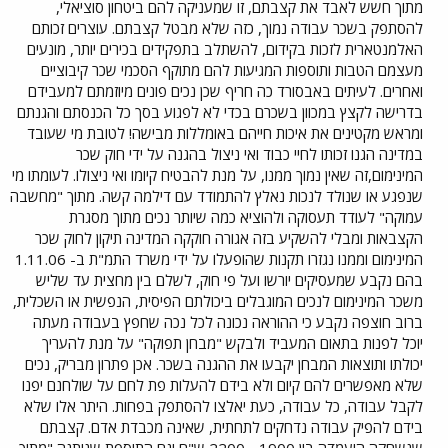
מתוך חשש לאבד את קצבתם, זו שמעניקה להם ביטחון סוציאלי,
להסתפק בשכר עבודה נמוך, כזה שלא מבטל קצבתם. עוצרים זכותם
האלמנטארית לזכות בקידום, להשתלב בתפקידים בכירים יותר, מונעים
מעצמם הטבות ותוספות המגיעות להם מתוקף הסכמי שכר קיבוציים
ואחרים. לעיתים באבסורד כה חריף שכן נכים פונים מיוזמתם למעבידם
בדרישה לקצץ במכוון בשכרם בכדי לא לפגוע בסך כל הכנסתם והגנתם
ומראש מקטינים את איכות חייהם באומללות מבישה! לטובת מי שעובד
במדינה הגנו זכותו לחיי כבוד ואי ניצול בהגנה על ידי חוק שכר
המינימום,זה שאין נמוך ממנו, על מנת להבטיח קיומו ואי ניצולו. לעומתו מי
שנפגע או שנולד לנכות נאלץ להתמודד עם דילמה קשה. מתוך "מחשבה
עמוקה" לעודד תעסוקה ולהוציא כמה שיותר נכים מתוך מסגרת
הקצבאות ומבלי להשקיע בזה אגורה חוקקה המדינה תיקון לחוק שכר
המינימום וממנו נגזרו תקנות שהופעלו על ידי משרד התמ"ת ב- 1.11.06
בהם נקבע שמעסיקים יורשו ועל פי חוק, לשלם בין מחצית עד שליש
משכר המינימום לנכים המוגבלים ביכולתם הפיסית, הנפשית או השכלית,
ברוב חוצפה נקבע כי ההוראה נכונה לכל נכה שחפץ בעבודה מעתה
יוכל לפנות בתאום המעביד ולבקש "מבחן תפוקה" על מנת להעריך
יכולתו ותוצאות המבחן יקבעו את ההגנה בשכר. אכן פתרון מבריק, נכים
שלא מאפשרים להם קיום ולא בידם להעלות פת לחם על שולחנם יפנו
לקבל עבודה, כל עבודה, כעת יאלצו להסתפק בפחות. היתר אלו שלא
בידם להפיק עבודה נדחקים לתחתית, שאינה מכבדת אדם. קצבתם
שנשחקה הועמדה בין 1900 - 2200 ש"ח וגם התוספת שניתנה "מתוך