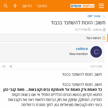
התחבר
הירשם
טיפול CBT
חשוב: הזכות להשתכר בכבוד
פ
פ
12/11/06
cobico
ו
ו
ת
הנושא נעול.
ר
ח
ס
ה
ם
cobico
C
נ
ב
New member
ו
ת
ש
א
א
ר
#1
12/11/06
י
ך
חשוב: הזכות להשתכר בכבוד
חשוב: הזכות להשתכר בכבוד
כל האמת ורק האמת על תעסוקת נכים וקצבאות... מאת קובי כהן
החטא הקדמון בנושא הנכים הכלליים התחיל אי שם בשנות הקמת
המדינה, המחוקק שחוקק את חוק הביטוח הלאומי ראה את הקצבאות
בעיני רוחו כקצבאות סוציאליות נטו, לתוך מסגרת ה"פוליסה