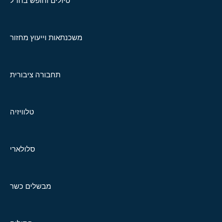
טיולים וחופש בחו"ל
משכנתאות וייעוץ מחזור
תחבורה ציבורית
טלוויזיה
סלולארי
מבשלים כשר