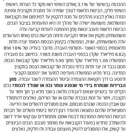
ההכנסה (בשיעור של 3.1% )אולם השיפוי הוא מקור כל הצרות. ראשית
השיפוי חלקי, הביטוח הלאומי לצורך שמירה על מסגרת תקציבית וספיגת
הגזרה נאלץ לבצע מהלכים על מנת להקטין עד למינימום את הקצבאות
המשולמות. משמעות ישירה של מהלך זה היא התעמרות בציבור הנכים.
הביטוח הלאומי מעכב זכאות (זמן ההמתנה לועדות קביעה עלה
משמעותית) מקטין את אחוזי הקביעה ודוחה תביעות נכים (אחוז הערעורים
עלה משמעותית). שנית, הממשלה בקיצוץ הכנסות המוסד יצרה תלות
מלאכותית בכספי האוצר -תשלומי העברה. מדובר בעליה של 18% אחוז
(8.82 מיליארד שקל) בכספי העברה משנת 1985. בחישוב גס מעבירה
הממשלה 1.06 מיליארד שקל מתוך 5.90 מיליארד שקל קצבאות הנכות.
סכום נכבד זה יצר תלות בלתי נסבלת של קצבאות הנכות בתקציב
המדינה. ברור מדוע הממשלה מעדיפה למזער את "הסכום הקובע"
ולפגוע בו דרך הקפאת ההצמדה וביטול ההצמדה לשכר עבודה.
מהן
הברירות שנותרת בידי מי שנפגע ונותר נכה או שנולד לנכות?
נכים
הקלים עד בינוניים יוצאים לעבודה מלאה בשכר מלא כך תוך ויתור על
הקצבה, ויתור על זכות נצברת שלהם או של הוריהם, נאלצים להתמודד
עם אובדן הכנסה שנגרם מנכותם. אינם מסוגלים להשלים את היריעה
הסוציאלית שלהם כתוצאה מהעדר רצון לכיסוי ביטוחי משלים של חברות
הביטוח הפרטיות המסרבות לבטח אותם. ומתמודדים עם קושי אדיר לשוב
ולהשתלב מחדש במעגל הקצבאות עת מוחמר מצבם. הנכים הבינוניים
עד קשים, אלו המסוגלים להפיק מעצמם עבודה ולו חלקית, נאלצים