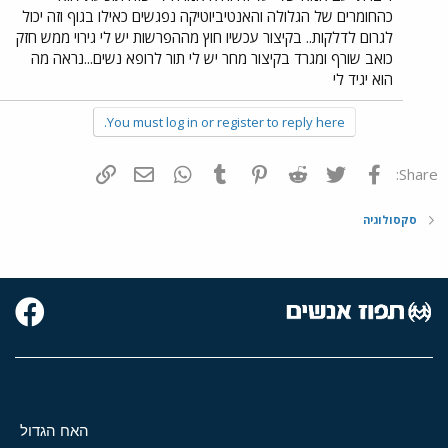
כהחומרים של הגלולה והאנטיביוטיקה נפגשים כאילו בגוף וזה יכול
לגרום לדלקות.. בקיצור עכשיו חוץ מההפרשות יש לי גירוי ממש חזק
כואב שורף ומגרד בקיצור מחר יש לי תור לרופא נשים...נראה מה
הוא יגיד לי
You must log in or register to reply here.
פייסבוק
Twitter
Reddit
Pinterest
Tumblr
WhatsApp
דואר אלקטרוני
הוסף קישור
Share:
סקסולוגיה
האח הגדול