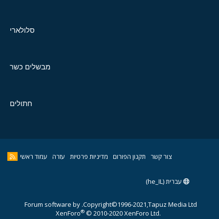
סלולארי
מבשלים כשר
חתולים
צור קשר
תקנון הפורום
מדיניות פרטיות
עזרה
עמוד ראשי
עברית (he_IL)
Forum software by
Copyright©1996-2021,Tapuz Media Ltd.
®
XenForo
© 2010-2020 XenForo Ltd.