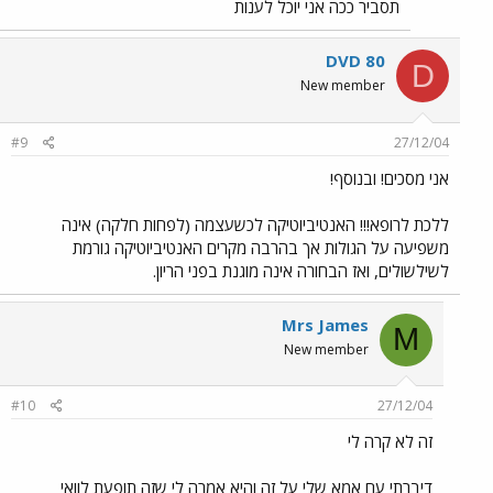
תסביר ככה אני יוכל לענות
DVD 80
D
New member
#9
27/12/04
אני מסכים! ובנוסף!
ללכת לרופא!!! האנטיביוטיקה לכשעצמה (לפחות חלקה) אינה
משפיעה על הגולות אך בהרבה מקרים האנטיביוטיקה גורמת
לשילשולים, ואז הבחורה אינה מוגנת בפני הריון.
Mrs James
M
New member
#10
27/12/04
זה לא קרה לי
דיברתי עם אמא שלי על זה והיא אמרה לי שזה תופעת לוואי