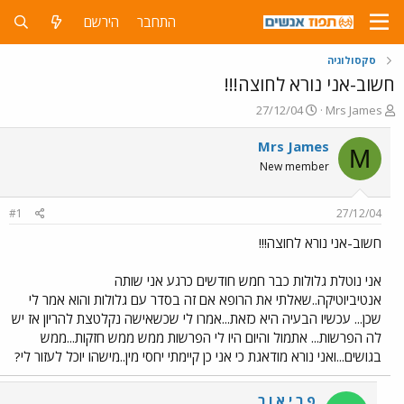
התחבר
הירשם
סקסולוגיה
חשוב-אני נורא לחוצה!!!
פ
פ
27/12/04
Mrs James
ו
ו
ת
ר
Mrs James
M
ח
ס
New member
ה
ם
נ
ב
ו
ת
#1
27/12/04
ש
א
א
ר
חשוב-אני נורא לחוצה!!!
י
ך
אני נוטלת גלולות כבר חמש חודשים כרגע אני שותה
אנטיביוטיקה..שאלתי את הרופא אם זה בסדר עם גלולות והוא אמר לי
שכן... עכשיו הבעיה היא כזאת...אמרו לי שכשאישה נקלטצת להריון אז יש
לה הפרשות... אתמול והיום היו לי הפרשות ממש ממש חזקות...ממש
בגושים...ואני נורא מודאגת כי אני כן קיימתי יחסי מין..מישהו יוכל לעזור לי?
פ ר י א ו ר