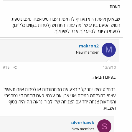
האמת
שבאופן אישי, הייתי מעדיף להתעמת עם הסיטואציה פעם נוספת,
חמוש הפעם בידע של מה עתיד התרחש (לפחות בקווים כלליים).
לטעמי זה יוכל לסייע לך. אבל לשיקולך.
makron2
M
New member
#18
13/9/10
בפעם הבאה...
בהחלט יהיה יותר קל לבצע את ההתמודדות או לפחות איזה תשאול
עצמי בהצלחה במידה ואני אכין את עצמי. פעם קודמת דיי נסחפתי
והמודעות צנחה יחד עם הצניחה שלי לבור. נראה מה יהיה בסוף
השבוע.
silverhawk
S
New member