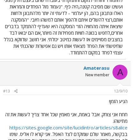
להתמודד וחזרתי למקום והתמקדתי בעובדה שהם בעצם חלק ממני
ועשינו שם מסיבה קטנה,היה כיף. "נעמוד מול הפחדים והמראות
האלו ונתבונן בהם, הן יעלמו" - לדעתי זה יותר מלהתבונן ולחוות
אותם,רצוי להשלים איתם ולהפוך אותם למשהו חיובי. "המסקנה
שיצאת איתה מהחוויה הזו" המסקנה היא שעדיף להתמקד בדברים
אחרים,לחפש בכוונה חוויות מפחידות זה מיותר,אם הם יבואו לבד
במצבים מסויימים אז לעשות כמיטב יכולתי. אני חושב שדווקא בגלל
שחיפשתי את הפחד מצאתי אותו ויש גם אפשרות שהכנתי את
עצמי לפחד במקום להתמודד.
Amaterasu
A
New member
#13
12/9/10
הגיע הזמן!
חחח אני צוחק. אבל באמת, אני מאמין שכל אחד צריך לעשות את זה
מתישהו.
https://sites.google.com/site/lucidintro/articles/s8alice
בבקשה, מאמר שלם שמוקדם לצד האפל. אני קורא לו אליס. שימו