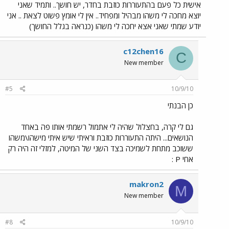
אישית כל פעם בהתעוררות כוזבת בחדר, יש חושך.. ותמיד שאני
יוצא מחכה לי משהו מבהיל ומפחיד.. אין לי אומץ פשוט לצאת .. אני
יודע שמתי שאני אצא יחכה לי משהו (כנראה בגלל החושך)
c12chen16
C
New member
#5
10/9/10
כן הבנתי
גם לי קרה, בחצלול שהיה לי אתמול רשמתי אותו פה באחד
הנושאים... היתה התעוררות כוזבת וראיתי שיש איתי מישהו\משהו
ששוכב מתחת לשמיכה בצד השני של המיטה, למזלי זה היה רק
אחי P :
makron2
M
New member
#8
10/9/10