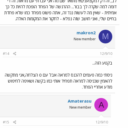
לב, זה רק למקצוענים!!! מתואר שם מה אני עברתי עם מראות. זה די
דומה למה שקרה לך בבור... ההרגשה של הפחד הופכת להיות כל כך
אמיתית - שאין מה לעשות נגד זה, אתה פשוט מפחד כמו שלא פחדת
בחיים שלי, ואני חושב שזה נפלא - לחקור את המקומות האלה.
makron2
M
New member
#14
12/9/10
בקטע הזה...
ניסתי כמה פעמים להכנס למראה אבל עם 0 הצלחה,אני מתקשה
להאמין שכניסה למראה תפחיד אותי כמו בקשה ושאיפה לחיפוש
מודע אחריי הפחד.
Amaterasu
A
New member
#15
12/9/10