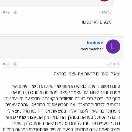
#19
14/9/10
מצפים לעדכונים!
looluve
L
New member
#20
2/10/10
יצא לי פעמיים לראות את עצמי במראה
פעם ראשונה היתה בwild הראשון שלי שהכותרת שלו היא wild"
מפחיד ומוזר שחוזר על עצמו" קפצתי מהמיטה והסתכלתי במראה .
הגוף שלי היה שרירי בצורה הוליוודית מוקצנת שיחקתי עם השיער שלי
גרמתי לו לגדול ולהתארך . אני מפרש את זה בתור אגו ואהבה עצמית
מופרזת דבר שעלי לעבוד עליו . במיצאות אני רזה כמו מקל , יוצא לי
הרבה להסתכל במראה במהלך החיים ולדמיין את עצמי שרירי כמו ואן
דם . ליפעמים אני מתבלל ומכניס למוח שאני באמת כל כך שרירי
ומוצק האמת שונה לחלוטין. בפעם השנייה שהתסכלתי במראה בחלום