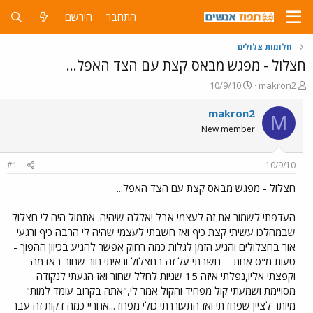
התחבר
הירשם
חלומות צלולים
חצלול - מפגש מבאס קצת עם הצד האפל...
פ
פ
10/9/10
makron2
ו
ו
ת
ר
makron2
M
ח
ס
New member
ה
ם
נ
ב
ו
ת
#1
10/9/10
ש
א
א
ר
חצלול - מפגש מבאס קצת עם הצד האפל...
י
ך
העדפתי לשמור את זה לעצמי אבל יאללה שיהיה. אתמול היה לי חצלול
שבמהלכו עשיתי קצת כיף ואז חשבתי לעצמי שהיה לי הרבה כיף ורגעי
אור בחצלולים והגיע הזמן לגלות כמה רחוק אפשר להגיע בכיוון ההפוך -
טעות מ"ס אחת
- חשבתי על זה בחצלול וראיתי חור שחור באדמה
וקפצתי אליו,נפלתי איזה 15 שניות לחלל שחור ואז הגעתי לנקודה
מסויימת ושמעתי קול מפחיד והקול אמר לי,"אתה בקרוב עומד למות"
מיותר לציין שפחדתי ואז התעוררתי כולי מפחד...אחריי כמה דקות זה עבר