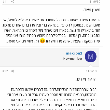
#11
11/9/10
מעניין מאוד...
זו פעם ראשונה שאתה מנסה להתמודד עם "הצד האפל"? למשל, אי
פעם הלכת במתכוון להסתכל במראה בחלום? או דברים אחרים מהסוג
הזה בתיאוריה זה נשמע כאילו אם נעמוד מול הפחדים והמראות האלו
ונתבונן בהם, הן יעלמו - בפרקטיקה זה נשמע מפחיד מוות! אני מניח
שזו המסקנה שיצאת איתה מהחוויה הזו
תקן אותי אם אני טועה...
makron2
M
New member
#12
11/9/10
היו עוד מקרים...
רבים שההתמודדות הצליחה,לרוב עם דברים שבאו בהפתעה
מוחלטת,במראה התבוננתי מספר פעמים אבל זה משהו אחר ודיי
זניח. דוגמא אחת מיניי רבות:היה לי חצלול שבו רדפו אחריי ואז
הבנתי שמדובר בחצלול וקצת ברחתי,לאחר זמן קצר החלטתי