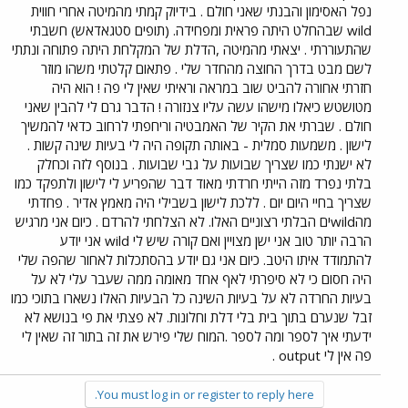
נפל האסימון והבנתי שאני חולם . בידיוק קמתי מהמיטה אחרי חווית
wild שבהחלט היתה פראית ומפחידה. (תופים סטגאדאש) חשבתי
שהתעוררתי . יצאתי מהמיטה ,הדלת של המקלחת היתה פתוחה ונתתי
לשם מבט בדרך החוצה מהחדר שלי . פתאום קלטתי משהו מוזר
חזרתי אחורה להביט שוב במראה וראיתי שאין לי פה ! הוא היה
מטושטש כיאלו מישהו עשה עליו צנזורה ! הדבר גרם לי להבין שאני
חולם . שברתי את הקיר של האמבטיה וריחפתי לרחוב כדאי להמשיך
לישון . משמעות סמלית - באותה תקופה היה לי בעיות שינה קשות .
לא ישנתי כמו שצריך שבועות על גבי שבועות . בנוסף לזה וכחלק
בלתי נפרד מזה הייתי חרדתי מאוד דבר שהפריע לי לישון ולתפקד כמו
שצריך בחיי היום יום . ללכת לישון בשבילי היה מאמץ אדיר . פחדתי
מהwildים הבלתי רצוניים האלו. לא הצלחתי להרדם . כיום אני מרגיש
הרבה יותר טוב אני ישן מצויין ואם קורה שיש לי wild אני יודע
להתמודד איתו היטב. כיום אני גם יודע בהסתכלות לאחור שהפה שלי
היה חסום כי לא סיפרתי לאף אחד מאומה ממה שעבר עלי לא על
בעיות החרדה לא על בעיות השינה כל הבעיות האלו נשארו בתוכי כמו
זבל שנערם בתוך בית בלי דלת וחלונות. לא פצתי את פי בנושא לא
ידעתי איך לספר ומה לספר .המוח שלי פירש את זה בתור זה שאין לי
פה אין לי output .
You must log in or register to reply here.