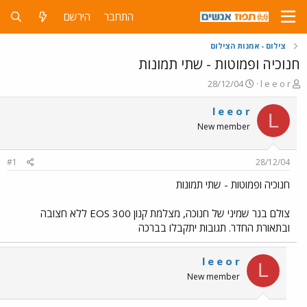
התחבר
הירשם
צילום - אמנות הצילום
חנוכיה ופמוטות - שתי תמונות
פ
פ
28/12/04
l e e o r
ו
ו
ת
ר
l e e o r
L
ח
ס
New member
ה
ם
נ
ב
ו
ת
#1
28/12/04
ש
א
א
ר
חנוכיה ופמוטות - שתי תמונות
י
ך
צולם בנר שמיני של חנוכה, מצלמת קנון EOS 300 ללא חצובה
ובתאורת החדר. תגובות יתקבלו בברכה
l e e o r
L
New member