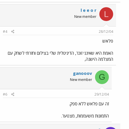
l e e o r
L
New member
#4
28/12/04
פלאש
האמת היא שאינני זוכר, הדיגיטלית שלי בצילום וחזרתי לשחק עם
המצלמה הישנה,
ganooov
G
New member
#6
29/12/04
זה עם פלאש ללא ספק.
התמונות משעממות, מצטער.