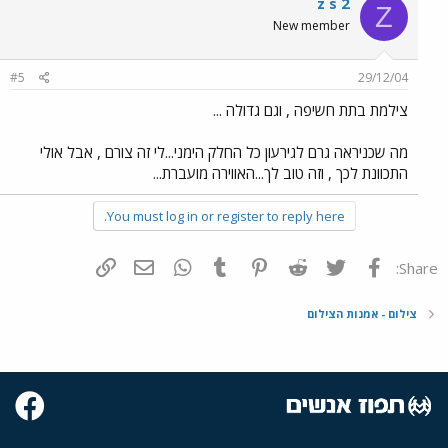
z s 2
Z
New member
#5
29/12/04
צילמת בתת חשיפה , וגם גדולה ...
מה שכניראה גרם לגירעון כל החלק הימני...לי זה צורם , אבל אולי
התכוונת לכך , וזה טוב לך...האווירה מועברת...
You must log in or register to reply here.
פייסבוק
Twitter
Reddit
Pinterest
Tumblr
WhatsApp
דואר אלקטרוני
הוסף קישור
Share:
צילום - אמנות הצילום