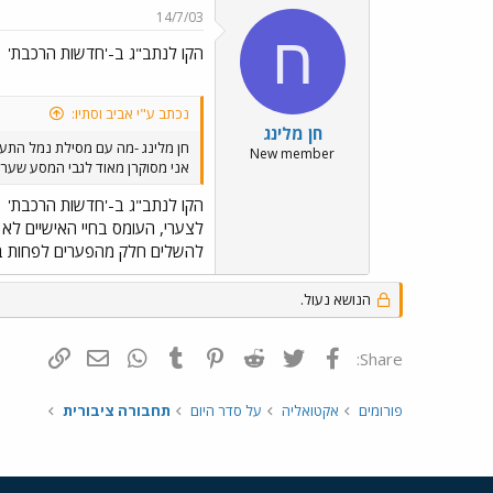
14/7/03
ח
הקו לנתב"ג ב-'חדשות הרכבת'
נכתב ע"י אביב וסתיו:
חן מלינג
חן מלינג -מה עם מסילת נמל התע
New member
אני מסוקרן מאוד לגבי המסע שער
הקו לנתב"ג ב-'חדשות הרכבת'
לצערי, העומס בחיי האישיים לא
להשלים חלק מהפערים לפחות ב
הנושא נעול.
פייסבוק
Twitter
Reddit
Pinterest
Tumblr
WhatsApp
דואר אלקטרונ
הוסף קי
Share:
פורומים
אקטואליה
על סדר היום
תחבורה ציבורית