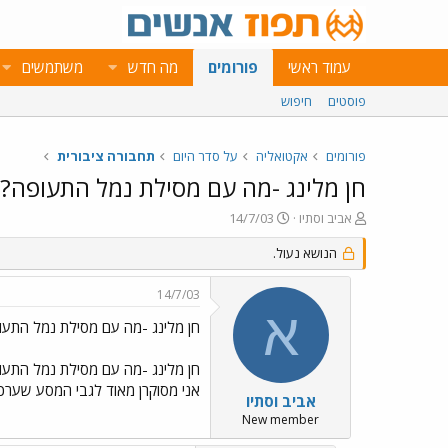
עמוד ראשי
פורומים
מה חדש
משתמשים
פוסטים
חיפוש
פורומים
אקטואליה
על סדר היום
תחבורה ציבורית
חן מלינג -מה עם מסילת נמל התעופה?
פ
פ
אביב וסתיו
14/7/03
ו
ו
ת
הנושא נעול.
ר
ח
ס
ה
ם
14/7/03
נ
ב
א
ו
ת
חן מלינג -מה עם מסילת נמל התעו
ש
א
א
ר
חן מלינג -מה עם מסילת נמל התעו
י
אני מסוקרן מאוד לגבי המסע שערכ
ך
אביב וסתיו
New member