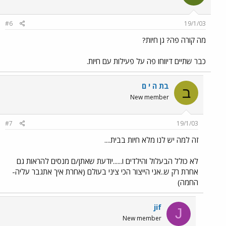
#6
19/1/03
מה קורה פה? גן חיות?
כבר שתיים דיווחו פה על פעילות עם חיות.
בת ה י ם
ב
New member
#7
19/1/03
זה למה יש לנו מלא חיות בבית....
לא כולל הבעלול והילדים ו......יודעת שאתן/ם מנסים להראות גם
אחרת רק ש..אני הייצור הכי ציני בעולם (אחרת איך אתגבר עליה-
החמה)
jif
J
New member