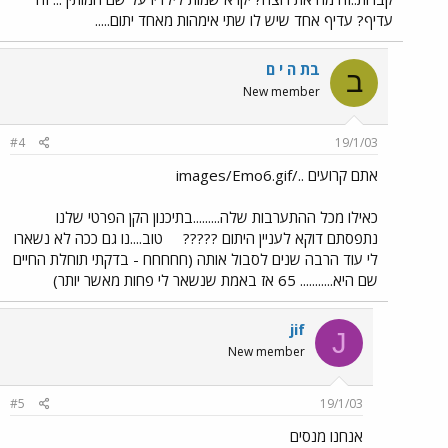
עדיף? עדיף אחד שיש לו שתי אימהות מאחד יתום.....
בת ה י ם
ב
New member
#4
19/1/03
אתם קרועים ../images/Emo6.gif
כאילו מכל ההתערבות שלה.........בתיכנון הקן הפרטי שלנו
נתפסתם דוקא לעניין היתום ?????
טוב....נו גם ככה לא נשארו
לי עוד הרבה שנים לסבול אותה (חחחחח - בדקתי תוחלת החיים
שם היא........... 65 אז באמת שנשאר לי פחות מאשר יותר)
jif
J
New member
#5
19/1/03
אנחנו מנסים