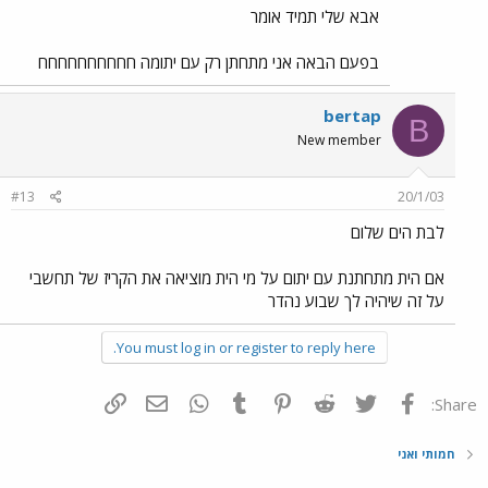
אבא שלי תמיד אומר
בפעם הבאה אני מתחתן רק עם יתומה חחחחחחחחחח
bertap
B
New member
#13
20/1/03
לבת הים שלום
אם הית מתחתנת עם יתום על מי הית מוציאה את הקריז של תחשבי
על זה שיהיה לך שבוע נהדר
You must log in or register to reply here.
פייסבוק
Twitter
Reddit
Pinterest
Tumblr
WhatsApp
דואר אלקטרוני
הוסף קישור
Share:
חמותי ואני