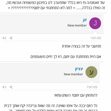
עוד זאטוט/ה מי היא בכלל שתתערב לנו בתיכנון המשפחה ועכשיו מה,
זה כאילו בגללה........ = למה לא התחתנתי עם יתום????????????? =
jif
J
New member
#2
19/1/03
תחשבי על זה בצורה אחרת
אם היית מתחתנת עם יתום, היו לך חיים משעממים
עציון
ע
New member
#3
19/1/03
להתחתן עם יתום? השתגעת!!!!
כל היום יבכה על אימו שאינה. זה מה שאת צריכה? יקח אותך לבית
קברות..זה מה את רוצה? יקרא שמות לילדיו על שם חמותיך... זה