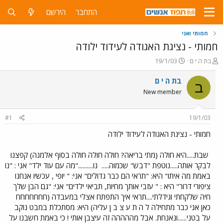
התחבר
הירשם
חמותי ואני
חמותי - נציגת האגודה לעידוד ילודה
פ
פ
בת ה י ם
19/1/03
ו
ו
ת
ר
בת ה י ם
ב
ח
ס
New member
ה
ם
נ
ב
ו
ת
#1
19/1/03
ש
א
א
ר
חמותי - נציגת האגודה לעידוד ילודה
י
ך
שבת.....היא חולה (מתי בריאה? חולה חולה חולה בסוף אלמנה) קפצנו
לבקר אותה.....נוטפת "דבש" שכמוה.....
נו.........."מה עם עוד ילד" אני : "נו
באמת מה איתו" היא: "תראי הם כבר גדולים" אני: " יופי , עכשיו אנחנו
ציפורי דרור" היא : " עזבי אותך מחיות, תביאי ילדים" אני: "גם הבן שלך
חיה שלקחתי וגידלתי....תראי איך התפתח אצלי במעבדה (חחחחחחח
כאן אני כבר מתחילה ל ה ת ע צ ב ן עליה) היא: מסתכלת במבט נוקב
על בטני......ונאנחת. אבל מההההה זה עיצבן אותי ! כי באמת חשבנו על