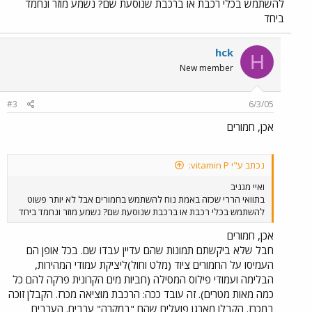
להשתמש בכלי רכבת או ברכבת שנוסעת שם? נשמע מוזר ונחמד
ביחד
hck
H
New member
#3
6/3/05
אכן, חמורים
נכתב ע"י vitamin P:
ואיי מגניב
בתוואי הררי שכזה באמת נוח להשתמש בחמורים אבל לא יותר פשוט
להשתמש בכלי רכבת או ברכבת שנוסעת שם? נשמע מוזר ונחמד ביחד
אכן, חמורים
חבל שלא ביקשתם תמונות שהם עדיין עבדו שם. בכל אופן הם
העמיסו על החמורים ציוד (מלט וחול)ליציקת עמודי המהירות,
הבלימה ועמודי פילוס המסילה (חביות מים הקרונית פרקה להם כל
כמה מאות מטרים). זה עובד ככה: הרכבת מוציאה מכרז. הקבלן זוכה
במכרז. הקבלן מארגן פועלים שהם "במקרה" ערבים. הערבים