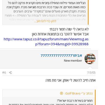
הבלימה ועמודי פילוס המסילה (חביות מים הקרונית פרקה להם כל
כמה מאות מטרים). זה עובד ככה: הרכבת מוציאה מכרז. הקבלן זוכה
במכרז. הקבלן מארגן פועלים שהם "במקרה" ערבים. הערבים
מביאים את כלי התחבורה הנוח ביותר לעבודה על המסילה --> חמור!
ולא תמיד יש אפשרות להיעזר בקרונית עקב כך שיש קו אחד בלבד
לחץ כדי להרחיב...
והרבה כלי עבודה הנדסים שנעים בו (מווסת, פלסר, מנוף ,רבד).
לא נראה לי שזה חמור רכבתי
אבל אפשר להזכר בו ובתמונות אחרות כאן:
http://www.tapuz.co.il/tapuzforum/main/Viewmsg.as
p?forum=394&msgid=39928988
אביתר777777777777777
New member
#6
7/3/05
אתה חייב להשיג לי אותן. אני מת מזה:
נכתב ע"י Golf Bravo:
חמורים בשירות רכבת ישראל?
זו לא בדיחה, או מתיחה לאביתר. אני עושה מאמצים להשיג את התמונות