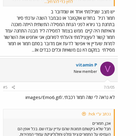
לחץ כדי להרחיב...
והרבה כלי עבודה הנדסים שנעים בו (מווסת, פלסר, מנוף ,רבד).
יש מצב שצילמתי אחד או שמדובר ב
חמור רגיל
בחודש אוקטובר או נובמבר השנה ערכתי סיור
בתחנת בר גיורא לפני הנחת המסילה התשתית הייתה מוכנה
והאיתות היה קיים
ממש בצמוד למסילה ליד מבנה התחנה עמד
חמור קשור לעץ(צילמתי והעלתי לפורום) אני אחפש את השרשור
למרות שעדיין אי אפשר לדעת אם מדובר בסתם חמור או חמור
מסילתי
במקום היו גם משאיות וכלים כבדים אז...
vitamin P
V
New member
#5
7/3/05
לא נראה לי שזה חמור רכבתי../images/Emo6.gif
נכתב ע"י hck:
אכן, חמורים
חבל שלא ביקשתם תמונות שהם עדיין עבדו שם. בכל אופן הם
העמיסו על החמורים ציוד (מלט וחול)ליציקת עמודי המהירות,