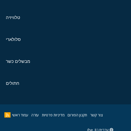
טלוויזיה
סלולארי
מבשלים כשר
חתולים
צור קשר
תקנון הפורום
מדיניות פרטיות
עזרה
עמוד ראשי
עברית (he_IL)