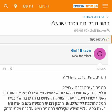
התחבר
הירשם
תחבורה ציבורית
חמורים בשירות רכבת ישראל?
פ
פ
6/3/05
Golf Bravo
ו
ו
ת
הנושא נעול.
ר
ח
ס
ה
ם
Golf Bravo
G
נ
ב
New member
ו
ת
ש
א
א
ר
#1
6/3/05
י
ך
חמורים בשירות רכבת ישראל?
חמורים בשירות רכבת ישראל?
זו לא בדיחה, או מתיחה לאביתר. אני עושה מאמצים להשיג את התמונות
(אשר קיימות למיטב ידיעתי) המתעדות שימוש בחמורים במהלך בניית
מסילת הרכבת לירושלים. אני מתכוון לבניית המסילה בשנים אלה ולא
בשנת 1890. לפי המידע שקיבלתי החמורים נשאו על גבם שלטי מרחק