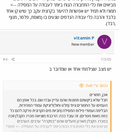
מביאים את כלי התחבורה הנוח ביותר לעבודה על המסילה -->
חמור! ולא תמיד יש אפשרות להיעזר בקרונית עקב כך שיש קו אחד
בלבד והרבה כלי עבודה הנדסים שנעים בו (מווסת, פלסר, מנוף
,רבד).
vitamin P
V
New member
#4
7/3/05
יש מצב שצילמתי אחד או שמדובר ב
נכתב ע"י hck:
אכן, חמורים
חבל שלא ביקשתם תמונות שהם עדיין עבדו שם. בכל אופן הם
העמיסו על החמורים ציוד (מלט וחול)ליציקת עמודי המהירות,
הבלימה ועמודי פילוס המסילה (חביות מים הקרונית פרקה להם כל
כמה מאות מטרים). זה עובד ככה: הרכבת מוציאה מכרז. הקבלן זוכה
במכרז. הקבלן מארגן פועלים שהם "במקרה" ערבים. הערבים
מביאים את כלי התחבורה הנוח ביותר לעבודה על המסילה --> חמור!
ולא תמיד יש אפשרות להיעזר בקרונית עקב כך שיש קו אחד בלבד