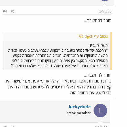
#4
24/8/06
חומר למחשבה...
נכתב ע"י IgKh:
משהו מעניין
"מרכבת ישראל נמסר בתגובה כי "בקטע ענבה-שעלבים נעשו עבודות
התשתית המוקדמות ההכרחיות, והכרוכות בהתחלת העבודות בקטע
המסילה הבא, המקשר בין פאתי מודיעין והקו המהיר לירושלים." לפי
הציטוט הנ"ל צומת דניאל יהיה משולש מסילתי, או שלא הבנתי נכון?
חומר למחשבה...
כריית המנהרות תיצור כמות אדירה של עודפי עפר. אם למישהו היה
קצת חזון במדינה הזאת אולי היו יכולים להשתמש במנהרה הזאת
כדי לשנע את החומר הזה.
luckydude
L
Active member