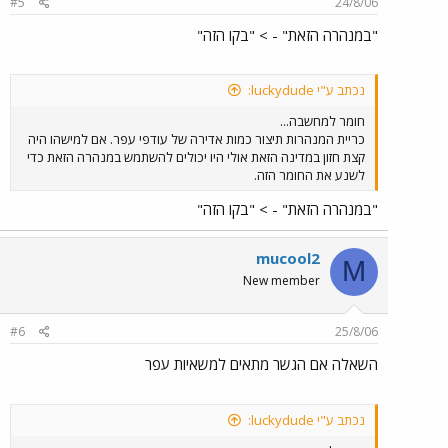
#5
24/8/06
"במנהרה הזאת" - > "בקו הזה"
נכתב ע"י luckydude:
חומר למחשבה...
כריית המנהרות תיצור כמות אדירה של עודפי עפר. אם למישהו היה
קצת חזון במדינה הזאת אולי היו יכולים להשתמש במנהרה הזאת כדי
לשנע את החומר הזה.
"במנהרה הזאת" - > "בקו הזה"
mucool2
M
New member
#6
25/8/06
השאלה אם הגשר מתאים למשאיות עפר
נכתב ע"י luckydude: