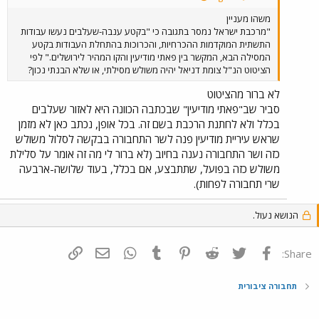
משהו מעניין
"מרכבת ישראל נמסר בתגובה כי "בקטע ענבה-שעלבים נעשו עבודות
התשתית המוקדמות ההכרחיות, והכרוכות בהתחלת העבודות בקטע
המסילה הבא, המקשר בין פאתי מודיעין והקו המהיר לירושלים." לפי
הציטוט הנ"ל צומת דניאל יהיה משולש מסילתי, או שלא הבנתי נכון?
לא ברור מהציטוט
סביר שב"פאתי מודיעין" שבכתבה הכוונה היא לאזור שעלבים
בכלל ולא לחתנת הרכבת בשם זה. בכל אופן, נכתב כאן לא מזמן
שראש עיריית מודיעין פנה לשר התחבורה בבקשה לסלול משולש
כזה ושר התחבורה נענה בחיוב (לא ברור לי מה זה אומר על סלילת
משולש כזה בפועל, שתתבצע, אם בכלל, בעוד שלושה-ארבעה
שרי תחבורה לפחות).
הנושא נעול.
פייסבוק
Twitter
Reddit
Pinterest
Tumblr
WhatsApp
דואר אלקטרוני
הוסף קישור
Share:
תחבורה ציבורית