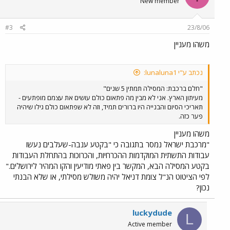
New member
#3
23/8/06
משהו מעניין
נכתב ע"י lunaluna1:
"חלם ברכבת: המסילה תמתין 5 שנים"
מעיתון הארץ. אני לא מבין מה פתאום כולם עושים את עצמם מופתעים -
תאריכי הסיום והבנייה היו ברורים תמיד, וזה לא שפתאום כולם גילו שיהיה
פער כזה.
משהו מעניין
"מרכבת ישראל נמסר בתגובה כי "בקטע ענבה-שעלבים נעשו
עבודות התשתית המוקדמות ההכרחיות, והכרוכות בהתחלת העבודות
בקטע המסילה הבא, המקשר בין פאתי מודיעין והקו המהיר לירושלים."
לפי הציטוט הנ"ל צומת דניאל יהיה משולש מסילתי, או שלא הבנתי
נכון?
luckydude
L
Active member