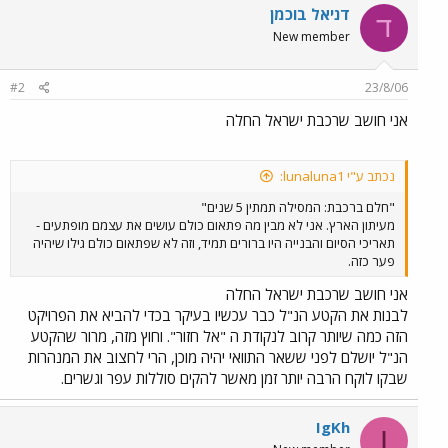
דניאל בוכמן
ד
New member
#2
23/8/06
אני חושב שרכבת ישראל החלה
נכתב ע"י lunaluna1:
"חלם ברכבת: המסילה תמתין 5 שנים"
מעיתון הארץ. אני לא מבין מה פתאום כולם עושים את עצמם מופתעים -
תאריכי הסיום והבנייה היו ברורים תמיד, וזה לא שפתאום כולם גילו שיהיה
פער כזה.
אני חושב שרכבת ישראל החלה
לבנות את הקטע הנ"ל כבר עכשיו בעיקר בכדי להביא את הפרויקט
הזה כמה שיותר קרוב לנקודת ה "אל חזור". וחוץ מזה, מרור שהקטע
הנ"ל יושלם לפני ששאר התוואי יהיה מוכן, הרי לחצוב את המנהרות
שבקו לוקח הרבה יותר זמן מאשר להקים סוללות עפר וגשרים.
IgKh
I