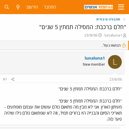
התחבר
הירשם
תחבורה ציבורית
"חלם ברכבת: המסילה תמתין 5 שנים"
פ
פ
23/8/06
lunaluna1
ו
ו
ת
הנושא נעול.
ר
ח
ס
ה
ם
lunaluna1
L
נ
ב
New member
ו
ת
ש
א
א
ר
#1
23/8/06
י
ך
"חלם ברכבת: המסילה תמתין 5 שנים"
"חלם ברכבת: המסילה תמתין 5 שנים"
מעיתון הארץ. אני לא מבין מה פתאום כולם עושים את עצמם מופתעים -
תאריכי הסיום והבנייה היו ברורים תמיד, וזה לא שפתאום כולם גילו שיהיה
פער כזה.