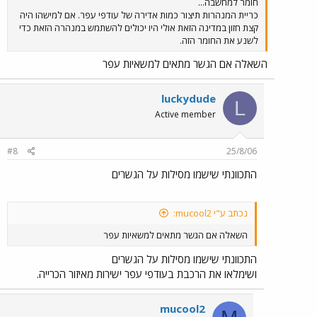
חומר למחשבה...
כריית המנהרות תיצור כמות אדירה של עודפי עפר. אם למישהו היה
קצת חזון במדינה הזאת אולי היו יכולים להשתמש במנהרה הזאת כדי
לשנע את החומר הזה.
השאלה אם הגשר מתאים למשאיות עפר
luckydude
L
Active member
#8
25/8/06
התכוונתי שישמו מסילות על הגשרים
נכתב ע"י mucool2:
השאלה אם הגשר מתאים למשאיות עפר
התכוונתי שישמו מסילות על הגשרים
ושימלאו את הרכבת בעודפי עפר ישירות מאיזור הכרייה.
mucool2