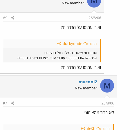
M
New member
#9
26/8/06
ואיך יעמיסו על הרכבות?
נכתב ע"י luckydude:
התכוונתי שישמו מסילות על הגשרים
ושימלאו את הרכבת בעודפי עפר ישירות מאיזור הכרייה.
ואיך יעמיסו על הרכבות?
mucool2
M
New member
#7
25/8/06
לא ברור מהציטוט
נכתב ע"י IgKh: