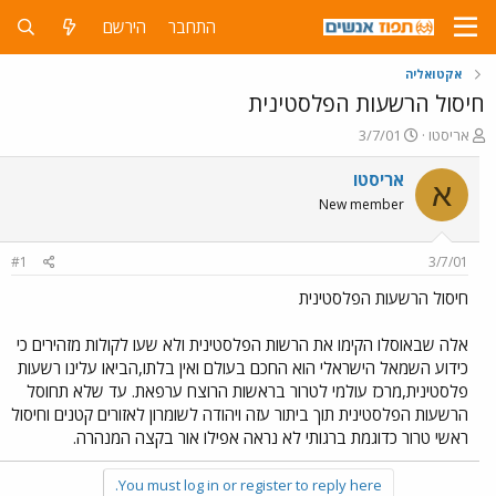
התחבר
הירשם
אקטואליה
חיסול הרשעות הפלסטינית
פ
פ
אריסטו
3/7/01
ו
ו
ת
ר
אריסטו
א
ח
ס
New member
ה
ם
נ
ב
ו
ת
#1
3/7/01
ש
א
א
ר
חיסול הרשעות הפלסטינית
י
ך
אלה שבאוסלו הקימו את הרשות הפלסטינית ולא שעו לקולות מזהירים כי
כידוע השמאל הישראלי הוא החכם בעולם ואין בלתו,הביאו עלינו רשעות
פלסטינית,מרכז עולמי לטרור בראשות הרוצח ערפאת. עד שלא תחוסל
הרשעות הפלסטינית תוך ביתור עזה ויהודה לשומרון לאזורים קטנים וחיסול
ראשי טרור כדוגמת ברגותי לא נראה אפילו אור בקצה המנהרה.
You must log in or register to reply here.