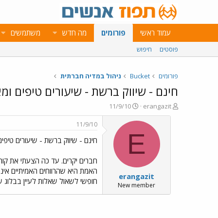
עמוד ראשי
פורומים
מה חדש
משתמשים
פוסטים
חיפוש
פורומים
Bucket
ניהול במדיה חברתית
חינם - שיווק ברשת - שיעורים טיפים ומ
פ
פ
11/9/10
erangazit
ו
ו
ת
ר
11/9/10
ח
ס
E
חינם - שיווק ברשת - שיעורים טיפים
ה
ם
נ
ב
ו
ת
חברים יקרים. עד כה הצעתי את קור
ש
א
האמת היא שהרווחים האמיתיים אינם
erangazit
א
ר
חופשי לשאול שאלות לעיין בבלוג שלנ
י
New member
ך