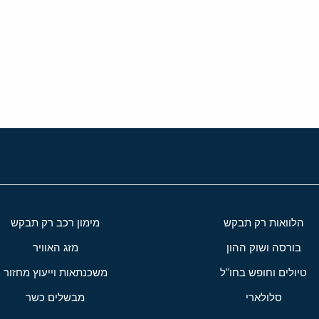
י
שור
הלוואות רק תבקש
מימון רכב רק תבקש
בורסה ושוק ההון
מזג האוויר
טיולים וחופש בחו"ל
משכנתאות וייעוץ מחזור
סלולארי
מבשלים כשר