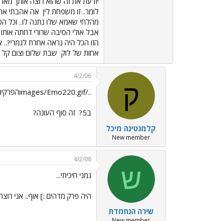
יודעת את זה שהוא רוצה אותך מאז 
לומר.. זו משפחת לין
אה אהבתי את הד
מהלחי שאמא שלו נתנה לו.. וכל הסיפ
אבל אולי הסיבה שרורי דחתה אותו 
הזו הכל היה נראה אחרת לגמרי?.. א
אחות של לוק
שבת שלום וצום קל
4/2/06
ק
../images/Emo220.gifהפרקים ב10 הם כל יום שבת
ב5?
זה סוף העונה?
קלמנטינה מיכל
New member
4/2/06
ש
גמני חיכיתי...
היה פרק מדהים :] אוף.. אני רוצ
שירה הנחמדת
New member