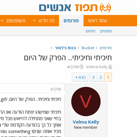
עמוד ראשי
פורומים
מה חדש
משתמשים
פוסטים
חיפוש
פורומים
Bucket
בנות גילמור
חיכיתי וחיכיתי.. הפרק של היום
פ
פ
4/2/06
Velma Kelly
ו
ו
1
2
3
הבא
ת
ר
ח
ס
ה
ם
4/2/06
נ
ב
V
חיכיתי וחיכיתי.. הפרק של היום../images/Emo70.gif
ו
ת
ש
א
א
ר
חיכיתי שמישהו יפתח הודעה ואז הח
י
בחיי שאני מתחילה להייאש מכל סיפו
Velma Kelly
ך
New member
מ