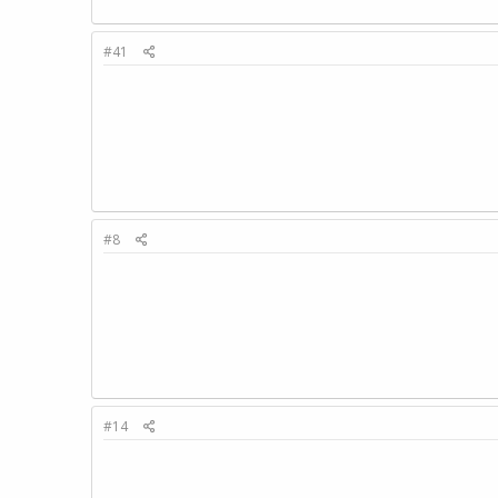
#41
#8
#14