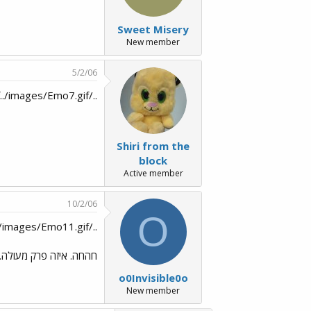
Sweet Misery
New member
5/2/06
../images/Emo45.gif../images/Emo7.gif
Shiri from the
block
Active member
10/2/06
O
../images/Emo45.gif../images/Emo11.gif
חהחה. איזה פרק מעולה.
o0Invisible0o
New member