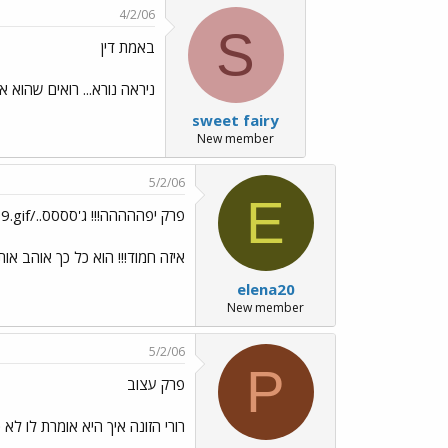
4/2/06
S
באמת דין
ניראה נורא... רואים שהוא או
sweet fairy
New member
5/2/06
E
פרק יפההההה!!! ג'סססס../images/Emo99.gif
איזה חמוד!!! הוא כל כך אוהב אות
elena20
New member
5/2/06
P
פרק עצוב
רורי הזונה איך היא אומרת לו לא