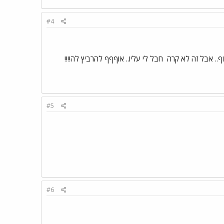
#4
ף.. אבל זה לא קרה
חבל לי עליו.. אוףףף להרביץ לה!!!!
#5
#6