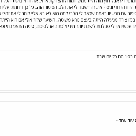
ומתמיד?! אבל חוץ מזה היית ממש חמודה והצחקת אותי.. אה והתלבושת והכל 
ודה! רורי וג'ס - איי.. זה יישבור לי את הלב הסיפור הזה.. כל כך ריחמתי עליו
ור עם רורי.. יוו באמת שכאב לי הלב! למה הוא לא בא אליי לומר לי את זה?! אנ
בכזו צורה מגעילה הייתה בעצם נורא פשוטה.. השיער שלו? אולי אם היא הייתה
וי עכשיו אין לי סבלנות לשבת יותר מידי ולכתוב אז לסיכום, טיפה התאכזבתי וכ
ה עוד אחד~