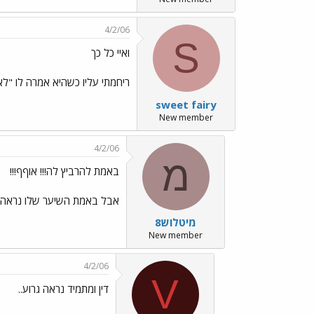
4/2/06
S
ואיי כל כך
ריחמתי עליו כשהיא אמרה לו "ל
sweet fairy
New member
4/2/06
מ
באמת להרביץ לה!!! אוףף!!!
אבל באמת השיער שלו נראה קטס
מיטלוש8
New member
4/2/06
V
דין ומתמיד נראה גרוע..