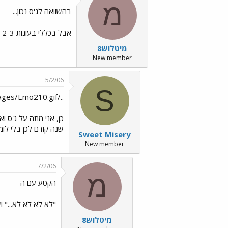
מ
בהשוואה לג'ס נכון...
אבל בכללי בעונות 1-2-3 הוא נראה טוב! אבל בעונה הזאת... איכס... פשוט זוועה! אבל אין על ג'ס... רורי פשוט דפוקה...!
מיטלוש8
New member
5/2/06
S
../images/Emo210.gif נו באמת, היא לא דפוקה.
כן, אני מתה על ג'ס ו
שנה קודם לכן בלי לומר
Sweet Misery
New member
7/2/06
מ
הקטע עם ה-
"לא לא לא לא..." 
מיטלוש8