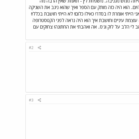
הייתה ממש מגניבה.. משפחת לין - תאמת שאין הרבה מה
 היום.. הוא היה כזה מותק עם הספר ואיך שהוא ניגב את השניקה
י הייתי אומרת לו בסדר! כאילו כלום! לא הייתי חושבת בכלל!!
 עוצמת עיניים וחושבת איך הוא היה נראה לפני הקטסטרופה
אב לי הלב על לוק וג'ס.. אה ואהבתי את החתונה! צחוקים עם
#2
#3