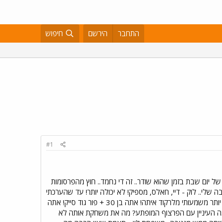
התחבר
הירשם
חיפוש
#1
ל יום שבת בזמן שהוא שודר.. זה די נחמד.. חוץ מהפרסומות
שלי.. לוק - דיי, חאלס, מספיק! לא יכולה יותר! עד שהערכתי
אותך כל כך בהודעה הקודמת שלי אתה הורס הכל? מה קורה איתך?! לא מתפרצים ככה על לורליי וגם עושים משהו יותר משמעותי מלרקוד איתה! אתה בן 30 + פור גוד סייק! אתה
כבר מדברים.. מה העיניין עם הפרצוף המופתע? מה את משחקת אותה לא