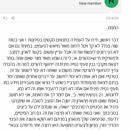
R
New member
#2
23/4/04
המממ..
דבר ראשון, ח"ח על העמידה בתנאים הקשים בטירונות
! אני בטוח
שזה בכלל לא קל ויכול להיות מאוד מייאש לפעמים, במיוחד גם אם
לא הכי רוצים לעשות את זה אבל עדיין עושים. בקשר לארון, למצב
ולמש"קית ת"ש+ההורים. א', לי זה נשמע מאוד מוזר שאם אתה בוחר
לצאת מקרבי בגין סעיף נטייה מינית זה ייחשף להורים. למה זה בהכרח
צריך להחשף להורים? אתה משוכנע שאתה לא יכול לשמור על זה
בפרטי? ואם לא, אתה לא יכול לחשוב על דברים אחרים שאתה יכול
בגינם לצאת מהמסלול הקרבי? נשמע לי נוראי אם מעבירים מידע כמו
סעיף נטייה מינית אם אתה לא רוצה להעביר אותו. זה לא כמו,
לדוגמא, 21 נפשי\רפואי. ב', אם לומר לך את האמת, אני לא חושב
באמת שאם תצא מהארון זה ישנה את המצב לטובה. או שיתנהגו
כרגיל ואז הכינויים ה"מרנינים" ישארו, או שכולם ילכו על ביצים
בסביבתך -ואני בטוח שאתה לא תרצה את זה. גם רוב הסיכויים,
לדעתי, שהיציאה שלך מהארון בפניהם לאו דווקא תשנה את הכינוי
ההדדי הזה, מכיוון ולצערינו התופעה היא רחבה יותר מ"סלנג צבאי"