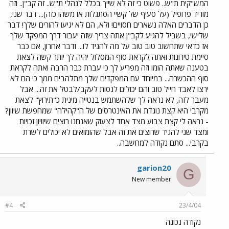
המש"קית ת"ש.. פשוט כי זה לא שייך בכלל לנהלי ת"ש.. זה קב"ן.. וזה
מוריד פרופיל (על סעיף של קשיי הסתגלות או משהו כזה)... דבר שני,
כן הדברים האלה נשארים חסויים! ולא, הם לא יגיעו להורים שלך! דבר
שלישי, בשביל להגיע לקב"ן אתה צריך שזה יעבור דרך המפקד שלך
אז כדאי שתחשוב טוב טוב על מה להגיד לו... ודבר אחרון, אם כבר
סיימת טירונות ואתה לקראת סוף המסלול יהיה לך יותר קשה לצאת
בטענה שאתה הומו וזה מפריע לך כי עברת כבר הרבה ואתה לקראת
סוף ההכשרה... במיוחד עם המפקדים שלך מתלהבים ממך כי הם לא
ירצו לאבד חייל טוב והם יכולים לנסות לעקב/לבטל את זה... אבל
מעבר לזה, לא נראה לך שלהשתמש בנטייה מינית כ"תירוץ" לצאת
מקרבי היא קצת נוגדת את האינטרסים של ה"קהילה" שמחפשת שיוון?
- נראה לי קצת צבוע מצד אחד לצעוק שאנחנו רוצים שיוויון זכויות
ומצד שני להגיד שרוצים את זה אבל שהומואים לא יכולים לשרת
בקרבי... סתם נקודה למחשבה..
garion20
G
New member
#4
23/4/04
נקודה נכונה