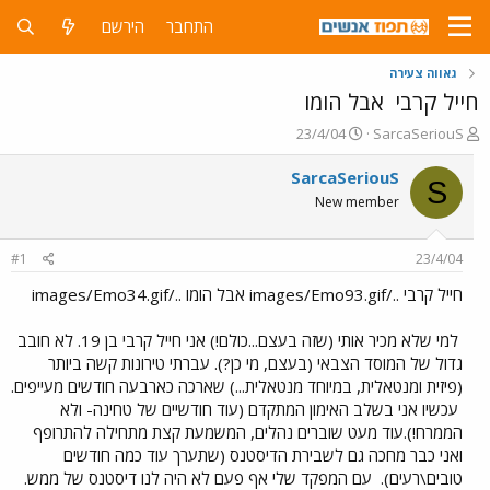
התחבר
הירשם
גאווה צעירה
חייל קרבי
אבל הומו
פ
פ
23/4/04
SarcaSeriouS
ו
ו
ת
ר
SarcaSeriouS
S
ח
ס
New member
ה
ם
נ
ב
ו
ת
#1
23/4/04
ש
א
א
ר
חייל קרבי ../images/Emo93.gif אבל הומו ../images/Emo34.gif
י
ך
למי שלא מכיר אותי (שזה בעצם...כולם!) אני חייל קרבי בן 19. לא חובב
גדול של המוסד הצבאי (בעצם, מי כן?). עברתי טירונות קשה ביותר
(פיזית ומנטאלית, במיוחד מנטאלית...) שארכה כארבעה חודשים מעייפים.
עכשיו אני בשלב האימון המתקדם (עוד חודשיים של טחינה- ולא
הממרח!).עוד מעט שוברים נהלים, המשמעת קצת מתחילה להתרופף
ואני כבר מחכה גם לשבירת הדיסטנס (שתערך עוד כמה חודשים
טובים\רעים).
עם המפקד שלי אף פעם לא היה לנו דיסטנס של ממש.