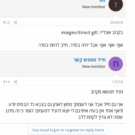
זוּט
ז
New member
#12
26/4/04
בקרוב אצלי?../images/Emo3.gif
אוף. אוף. אוף. אבל יהיה בסדר, חייב להיות בסדר.
חייל מחפש קשר
ח
New member
#14
1/5/04
מכיר תנושא מקרוב
אני גם חייל אבל אני לעומתך מחוץ לארון גם בצבא כל הבסיס יודע
ולאף אחד אין בעיה איתי.גם לי יוצא להגיד לפעמים `הומו` כי זה סלנג
שכזה לא צריך לקחת ללב
You must log in or register to reply here.