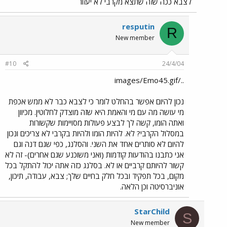
לצבא ככה שזה שתצא מקרבי לא יעזור
resputin
R
New member
#10
24/4/04
../images/Emo45.gif
נכון להיום אפשר בהחלט לומר כי לצבא כבר לא ממש אכפת
מי עושה מה עם מי והאמת היא שזה מוצדק לחלוטין. מכיוון
ואתה הומו, קשה לך לבצע פעולות מסויימות שקשורות
במסלול הקרבי? לא. להיות הומו ולהיות בקרבי לא צריכים ונכון
להיום לא סותרים אחד את השני. והסלנג, כפי שגם דנה וגם
אני כתבנו בהודעות קודמות (ואני משוכנע שגם אחרים)- זה לא
קשור להיותם קרביים או לא. בסלנג כזה אתה יכול להתקל בכל
מקום, בכל תפקיד ובכל חלק בחיים שלך; צבא, עבודה, תיכון,
אוניברסיטה וכן הלאה.
StarChild
S
New member