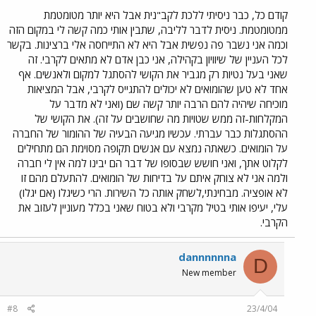
קודם כל, כבר ניסיתי ללכת לקב"נית אבל היא יותר מטומטמת
ממטומטמת. ניסית לדבר לליבה, שתבין אותי כמה קשה לי במקום הזה
וכמה אני נשבר פה נפשית אבל היא לא התייחסה אלי ברצינות. בקשר
לכל העניין של שיוויון בקהילה, אני כבן אדם לא מתאים לקרבי. זה
שאני בעל נטיות רק מגביר את הקושי להסתגל למקום ולאנשים. אף
אחד לא טען שהומואים לא יכולים להתגייס לקרבי, אבל המציאות
מוכיחה שיהיה להם הרבה יותר קשה שם (ואני לא מדבר על
המקלחות-זה ממש שטויות מה שחושבים על זה). את הקושי של
ההסתגלות כבר עברתי. עכשיו מגיעה הבעיה של ההומור של החברה
על הומואים. כשאתה נמצא עם אנשים תקופה מסוימת הם מתחילים
לקלוט אתך, ואני חושש שבסופו של דבר הם יבינו למה אין לי חברה
ולמה אני לא צוחק איתם על בדיחות של הומואים. להתעלם מהם זו
לא אופציה. מבחינתי,לשחק אותה כל השירות. הרי כשיגלו (אם יגלו)
עלי, יעיפו אותי בטיל מקרבי ולא בטוח שאני בכלל מעוניין לעזוב את
הקרבי.
dannnnnna
D
New member
#8
23/4/04