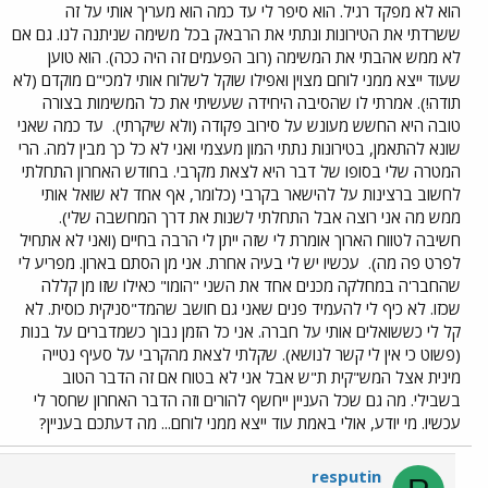
הוא לא מפקד רגיל. הוא סיפר לי עד כמה הוא מעריך אותי על זה
ששרדתי את הטירונות ונתתי את הרבאק בכל משימה שניתנה לנו. גם אם
לא ממש אהבתי את המשימה (רוב הפעמים זה היה ככה). הוא טוען
שעוד ייצא ממני לוחם מצוין ואפילו שוקל לשלוח אותי למכי"ם מוקדם (לא
תודה!). אמרתי לו שהסיבה היחידה שעשיתי את כל המשימות בצורה
טובה היא החשש מעונש על סירוב פקודה (ולא שיקרתי).
עד כמה שאני
שונא להתאמן, בטירונות נתתי המון מעצמי ואני לא כל כך מבין למה. הרי
המטרה שלי בסופו של דבר היא לצאת מקרבי. בחודש האחרון התחלתי
לחשוב ברצינות על להישאר בקרבי (כלומר, אף אחד לא שואל אותי
ממש מה אני רוצה אבל התחלתי לשנות את דרך המחשבה שלי).
חשיבה לטווח הארוך אומרת לי שזה ייתן לי הרבה בחיים (ואני לא אתחיל
לפרט פה מה).
עכשיו יש לי בעיה אחרת. אני מן הסתם בארון. מפריע לי
שהחבר'ה במחלקה מכנים אחד את השני "הומו" כאילו שזו מן קללה
שכזו. לא כיף לי להעמיד פנים שאני גם חושב שהמד"סניקית כוסית. לא
קל לי כששואלים אותי על חברה. אני כל הזמן נבוך כשמדברים על בנות
(פשוט כי אין לי קשר לנושא). שקלתי לצאת מהקרבי על סעיף נטייה
מינית אצל המש"קית ת"ש אבל אני לא בטוח אם זה הדבר הטוב
בשבילי. מה גם שכל העניין ייחשף להורים וזה הדבר האחרון שחסר לי
עכשיו. מי יודע, אולי באמת עוד ייצא ממני לוחם... מה דעתכם בעניין?
resputin