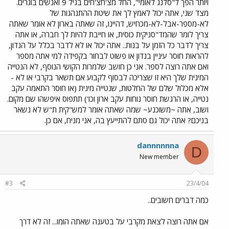
ויותר הפך ל"סלנג לאומי", החל מצ'חצ'חים בגיל 9 ואנשים בוגרים.
מצד שני, אתה יכול לאמץ לך את שיטת ההתנהגות של
לא-מספר-אבל-לא-מכחיש, דהיינו, זה שאתה בארון לא אומר שאתה
צריך לומר שהמד"סניקית כוסית, או חייבת להיות לך חברה, או אתה
צריך לדבר כל הזמן על בנות.. אתה יכול או לא לדבר בכלל על הנדון,
להראות חוסר עיניין בנדון או פשוט לבחור בקפידה למי אתה מספר
ואם אתה רוצה לספר. אני כן חושב שלמרות הקושי הנוסף, לא הנטייה
המינית שלך היא זו שצריכה לבסוף לקבוע אם תשאר בקרבי או לא -
אלא מכלול שלם של החלטות, שנטייה מינית (או חוסר התאמה עקב
נטייה, או הרגשת חוסר נוחות עקב ארון וכו') תתפוס איפשהו שם מקום.
ושוב, אתה ~משוכנע~ שמה שאתה אומר למש"קית ת"ש לא נשאר
בניכם? אתה יכול גם סתם להתייעץ בה, אני מניח, אם כן.
dannnnnna
D
New member
#3
23/4/04
כמה דברים חשובים..
אם אתה רוצה לצאת מקרבי על בטענה שאתה הומו... זה לא דרך