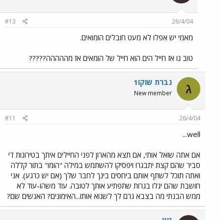
#13
26/4/04
מאמי יש אפלו לא מעט חובלים הומואים.
טוב נו אז חייל הים הוא חייל של הומאים אז מההההה?????
גברת שוקו1
ג
New member
#11
26/4/04
well...
אם אתה שואל אותי, אם תצא מהארון לפני החיילים איתך בטירונות די
סביר שהם קצת יתבגרו ויפסיקו להשתמש במילה "הומו" בתור קללה
ואתה תוכל לשתף אותם ביחסים בינך לחבר שלך (אם יש כרגע). אני
חושבת שהם יגלו בגרות שתפתיע אותך לטובה. עוד משהו-עוד לא
ממש הבנתי מה בצבא גרם לך לשנוא אותו...האימונים? האנשים שם?