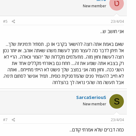
ט
New member
#5
23/4/04
אני חושב ש...
שאם באמת אתה רוצה להישאר בקרבי אז כן.. תסתיר ת'מיניות שלך...
אל תיתן לדבר כזה לעצור ממך לעשות משהו שאתה אוהב. או יותר נכון
רוצה לעשות וחוץ מזה.. מתעלמים מקללות של "הומו" וכאלה.. הריי לא
רק בצבא אתה שומע את זה.... חחח גם באזרחי מקללים אחד את
השני ככה.. וחוץ מזה אני במצב שלך פשוט לא הייתי מתייחס... ואתה
לא חייב להעמיד פנים שהמדסניקית כוסית.. תמיד אפשר לסתום ת'פה.
אבל תעשה מה שהכי נראה לך בהצלחה
SarcaSeriouS
S
New member
#7
23/4/04
כמה דברים שלא אמרתי קודם...