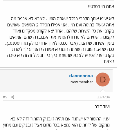
אתה חי בסרט!!!
לא יעיפו אותך מקרבי בגלל שאתה הומו - לצבא לא אכפת מה
אתה עושה במיטה ועם מי.... אני אפילו מכירה 2 הומואים שעושים
בקרבי את כל השירות שלהם... אחד יצא לקורס מפקדים ואחד
לקצונה.. שתיהם לא טרחו להסתיר את העבובדה שהם הומואים
בזמן השירות שלהם... (אבל נכנסו לארון אחרי כחלק מהדיסטנס..)..
ככה שלא.. העובדה שאתה הומו לא אמורה להפריע לך לשרת
בקרבי או להפריע לצבא שתשרת בקרבי - ובגלל זה זה לא סיבה
לצאת
dannnnnna
D
New member
#9
23/4/04
ועוד דבר..
עניין ההומור לא ישתנה עם תהיה ג'ובניק ההומור הזה לא בא
ממקום של לוחמים הוא נמצא בכל מקום אצל ג'ובניקים וגם מחוץ